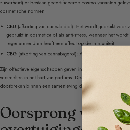
zuiverheid) er bestaan gecertificeerde cosmo varianten geleve
cosmetische normen.
CBD
(afkorting van cannabidiol): Het wordt gebruikt voor 
gebruikt in cosmetica of als anti-stress, wanneer het word
regenererend en heeft een effect op de immuniteit.
CBG
(afkorting van cannabigerol): Afkomstig van cannabis (
Zijn olfactieve eigenschappen geven interessante en origine
versmelten in het hart van parfums. Deze geuren drukken een 
doorbreken binnen een samenleving die adept is van deugd
Oorsprong van ca
overtuigingen