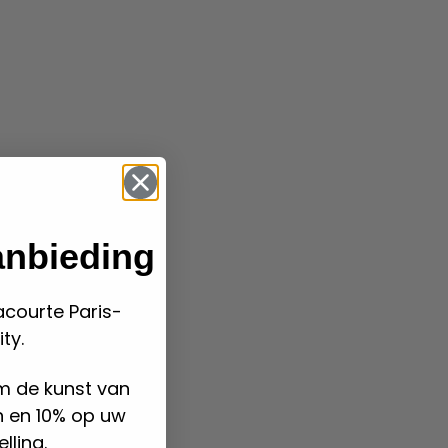
nbieding
acourte Paris-
ty.
m de kunst van
n en 10% op uw
lling.