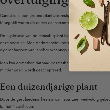
Cannabis is een groene plant afkomstig uit Azië. Het behoort
Mongolië waren de eerste cannabisproducenten ter wereld. Vo
De exploitatie van de cannabisplant hangt af van het THC-geha
deze soort zit. Men onderscheidt Indische hennep gebruikt v
eigenschappen van landbouwhennep waarvan de industriële toep
Men kan opmerken dat vaak cosmetische merken de term “hen
minder goed wordt geaccepteerd.
Een duizendjarige plant
Door de geschiedenis heen is cannabis zeer veelvuldig gebrui
tot het Neolithicum.