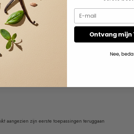
Email
 tot de familie van cannabaceae. Marokko en
ortaan telen veel landen het.
Ontvang mijn 
lte (tetrahydrocannabinol), dat in de harsen van
oor zijn medicinale en psychotrope
Nee, beda
assingen variëren (stof, plastic, papier, enz.).
nep” naar voren brengen in plaats van CBD dat
kt aangezien zijn eerste toepassingen teruggaan