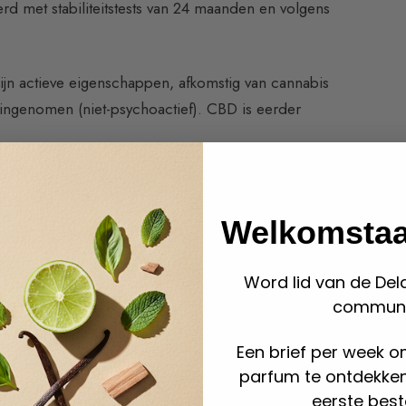
rd met stabiliteitstests van 24 maanden en volgens
zijn actieve eigenschappen, afkomstig van cannabis
t ingenomen (niet-psychoactief). CBD is eerder
niet-psychoactief), het is eerder regulerend.
le aromatische akkoorden die harmonieus
Welkomstaa
verlangen uit naar transgressie, om de codes te
zame parfums.
Word lid van de Del
communi
nnabis en
Een brief per week o
parfum te ontdekke
eerste beste