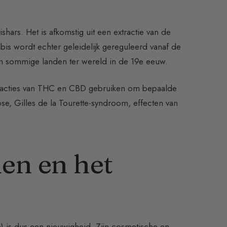
hars. Het is afkomstig uit een extractie van de
is wordt echter geleidelijk gereguleerd vanaf de
 in sommige landen ter wereld in de 19e eeuw.
extracties van THC en CBD gebruiken om bepaalde
ose, Gilles de la Tourette-syndroom, effecten van
en en het
) is dus een nieuwigheid. Zijn cosmetische en