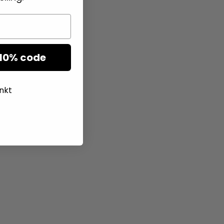
10% code
nkt