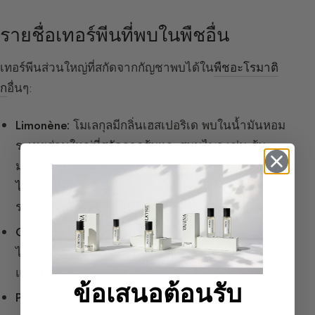
รายชื่อเทอร์พีนที่พบในพืชอื่น
เทอร์พีนส่วนใหญ่ที่สกัดจากกัญชาพบได้ใน
พืชอะโรมาติ
ก
อื่นๆ:
Limonène:
โมเลกุลมีกลิ่นเฮสเปอริเด พบในน้ำมันหอม
ระเหยส่วนใหญ่ที่สกัดจากส้มและสมุนไพร เช่น ส้ม
มะนาว ยูคาลิปตัส สนสก็อต น้ำมันสน
สะระแหน่พริก
ไทย
ลิสค์พิสตาชิโอ นอกจากนี้ยังพบในน้ำมันหอม
ระเหยเครื่องเทศเช่นลูกจันทน์เทศ
Caryophyllène:
มีคุณสมบัติกลิ่นเครื่องเทศและพริก
ไทย พบในน้ำมันหอมระเหยของ
กานพลู
อบเชย
โรส
แมรี่ เซจ โหระพา
ลาเวนเดอร์
และฮ็อปส์
ข้อเสนอต้อนรับ
Pinène:
รับผิดชอบกลิ่นยาง พบในเซจ น้ำมันสน ลูก