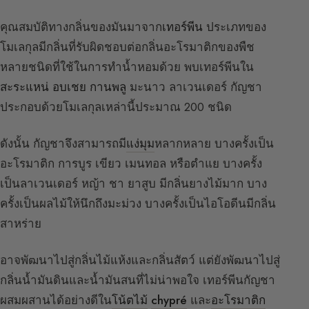
คุณสมบัติทางกลิ่นของมันมาจาก
เทอร์พีน
ประเภทของ
โมเลกุลมีกลิ่นที่รับผิดชอบต่อกลิ่นอะโรมาติกของพืช
หลายชนิดที่ใช้ในการทำน้ำหอมด้วย พบเทอร์พีนใน
สะระแหน่
อบเชย
กานพลู
มะนาว ลาเวนเดอร์ กัญชา
ประกอบด้วยโมเลกุลเหล่านี้ประมาณ 200 ชนิด
ดังนั้น กัญชาจึงสามารถมี
แง่มุม
หลากหลาย บางครั้งเป็น
อะโรมาติก การบูร เขียว เมนทอล หรือตำแย บางครั้ง
เป็นลาเวนเดอร์ หญ้า ชา ยาสูบ มีกลิ่นยางไม้มาก บาง
ครั้งเป็นผลไม้ให้นึกถึงมะม่วง บางครั้งเป็นไอโอดีนมีกลิ่น
สาหร่าย
อาจพัฒนาไปสู่กลิ่นไม้แห้งและกลิ่นสัตว์ แต่ยังพัฒนาไปสู่
กลิ่นน้ำมันดินและน้ำมันสนที่ไม่น่าพอใจ เทอร์พีนกัญชา
ผสมผสานได้อย่างดีใน
โน้ตไม้
chypré
และ
อะโรมาติก