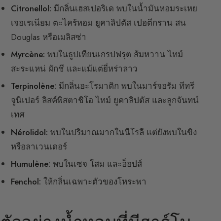
Citronellol:
มีกลิ่นเฮสเปอริเด พบในน้ำมันหอมระเหย
เจอเรเนียม ตะไคร้หอม ยูคาลิปตัส เปอตีกราน สน
Douglas หรือเมลิสซ่า
Myrcène:
พบในธูปเทียน
เกรปฟรุต
ส้มหวาน ไทม์
สะระแหน่ ผักชี และแม้แต่ยี่หร่าลาว
Terpinolène:
มีกลิ่นอะโรมาติก พบในมาร์จอรัม ทีทรี
จูนิเปอร์ ลิสค์พิสตาชิโอ ไทม์ ยูคาลิปตัส และลูกจันทน์
เทศ
Nérolidol:
พบในปริมาณมากในนีโรลี แต่ยังพบในขิง
หรือลาเวนเดอร์
Humulène:
พบในเซจ โสม และฮ็อปส์
Fenchol:
ให้กลิ่นเฉพาะตัวของโหระพา