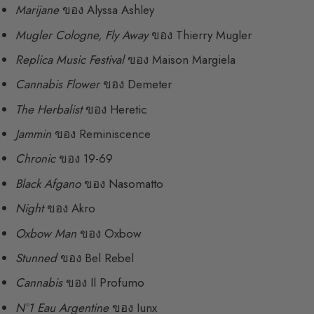
Marijane
ของ Alyssa Ashley
Mugler Cologne, Fly Away
ของ Thierry Mugler
Replica Music Festival
ของ Maison Margiela
Cannabis Flower
ของ Demeter
The Herbalist
ของ Heretic
Jammin
ของ Reminiscence
Chronic
ของ 19-69
Black Afgano
ของ Nasomatto
Night
ของ Akro
Oxbow Man
ของ Oxbow
Stunned
ของ Bel Rebel
Cannabis
ของ Il Profumo
N°1 Eau Argentine
ของ Iunx