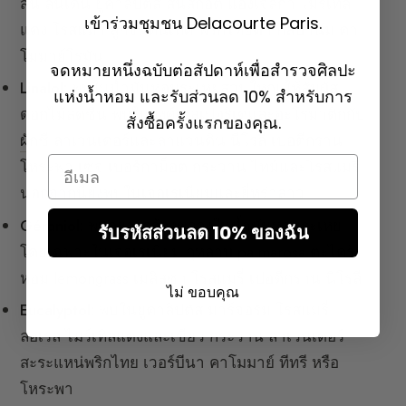
สน ลินเดน ยูคาลิปตัส สนสก็อต แองเจลิกา ไมร์เทิล
เข้าร่วมชุมชน Delacourte Paris.
แดง โรสแมรี่ ลูกจันทน์เทศ
พริกไทยดำ
กัลบานัม
คา
โมมาย์โรมัน
จดหมายหนึ่งฉบับต่อสัปดาห์เพื่อสำรวจศิลปะ
Linalol:
พบในน้ำมันหอมระเหยส่วนใหญ่ ให้สัมผัส
แห่งน้ำหอม และรับส่วนลด 10% สำหรับการ
ดอกไม้สดชื่น พบในวงศ์เฮสเปอริเดและอะโรมาติกกับ
สั่งซื้อครั้งแรกของคุณ.
ผักชี
ลาเวนเดอร์และลาแวนดิน
นีโรลี
เปอตีกราน
Email
โหระพา เซจ
เบอร์กาม็อต
กระวาน
ไทม์และโรสแมรี่
นอกจากนี้ยังพบในเจอเรเนียมและ
ยี่หร่าลาว
Géraniol:
พบอย่างกว้างขวางในน้ำมันหอมระเหย
รับรหัสส่วนลด 10% ของฉัน
โดยเฉพาะในเจอเรเนียม
กุหลาบ
palmarosa ตะไคร้
หอม lemongrass เมลิสซ่า โรสแมรี่ เปอตีกราน นีโรลี
ไม่ ขอบคุณ
Eucalyptol:
พบในยูคาลิปตัส มาร์จอรัม โรสแมรี่
ลอเรล ไมร์เทิลแดงและเขียว กระวาน ลาเวนเดอร์
สะระแหน่พริกไทย เวอร์บีนา คาโมมาย์ ทีทรี หรือ
โหระพา