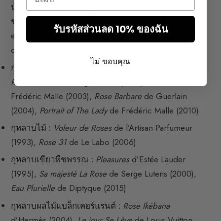
น้ำหอม และ
Nahéma
(1979) ที่ใช้กุหลาบมากเกิน
ขนาด (absolute ตุรกี, absolute กุหลาบ Grasse,
รับรหัสส่วนลด 10% ของฉัน
essence บัลแกเรีย, การใช้โมเลกุลครั้งแรก :
damascone)
ไม่ ขอบคุณ
กุหลาบ chypré :
Aromatics Elixir
de Clinique (1971),
Rose de Nuit
de Serge Lutens (1993),
Une Rose
de
Frédéric Malle (2003),
Rose Barbare
de Guerlain
(2004),
Portrait of The Lady
de Frédéric Malle (2010)
กุหลาบไม้ :
Voleur de Roses
de l’Artisan Parfumeur
(1993),
Rose 31
de Le Labo (2006)
กุหลาบเขียวพืชพรรณ :
Pleasures
d’Estée Lauder
(1995),
Sa majesté La Rose
de Serge Lutens (2000),
Eau Plurielle
de Diptyque (2015)
กุหลาบผลไม้แบล็กเคอร์แรนต์ :
Rose Ikébana
d’Hermès (2004),
Le jour Se Lève
de Louis Vuitton