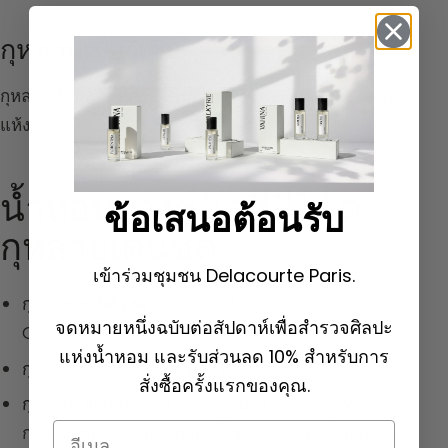
กุหลาบเปอร์เซีย
กุหลาบที่มีกลิ่นดิบกว่า เข้มกว่า มีกลิ่นอาร์ทิโชกและหญ้า
แห้ง
น้ำหอมบางชนิดที่มีโน้ต
ข้อเสนอต้อนรับ
กุหลาบเด่นชัด
เข้าร่วมชุมชน Delacourte Paris.
กุหลาบ aldehyde :
N°5
de Chanel (1921),
Liu
de
จดหมายหนึ่งฉบับต่อสัปดาห์เพื่อสำรวจศิลปะ
Guerlain (1929)
แห่งน้ำหอม และรับส่วนลด 10% สำหรับการ
กุหลาบ/
มะลิ
:
Joy
de Patou (1929)
สั่งซื้อครั้งแรกของคุณ.
กุหลาบโอเรียนทัล :
Chamade
de Guerlain (1969) :
Email
การใช้ไฮยาซินธ์และตาแบล็กเคอร์แรนต์ครั้งแรกใน