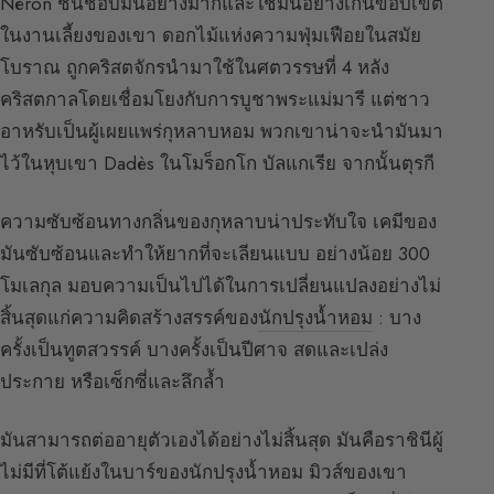
Néron ชื่นชอบมันอย่างมากและใช้มันอย่างเกินขอบเขต
ในงานเลี้ยงของเขา ดอกไม้แห่งความฟุ่มเฟือยในสมัย
โบราณ ถูกคริสตจักรนำมาใช้ในศตวรรษที่ 4 หลัง
คริสตกาลโดยเชื่อมโยงกับการบูชาพระแม่มารี แต่ชาว
อาหรับเป็นผู้เผยแพร่กุหลาบหอม พวกเขาน่าจะนำมันมา
ไว้ในหุบเขา Dadès ในโมร็อกโก บัลแกเรีย จากนั้นตุรกี
ความซับซ้อนทางกลิ่นของกุหลาบน่าประทับใจ เคมีของ
มันซับซ้อนและทำให้ยากที่จะเลียนแบบ อย่างน้อย 300
โมเลกุล มอบความเป็นไปได้ในการเปลี่ยนแปลงอย่างไม่
สิ้นสุดแก่ความคิดสร้างสรรค์ของ
นักปรุงน้ำหอม
: บาง
ครั้งเป็นทูตสวรรค์ บางครั้งเป็นปีศาจ สดและเปล่ง
ประกาย หรือเซ็กซี่และลึกล้ำ
มันสามารถต่ออายุตัวเองได้อย่างไม่สิ้นสุด มันคือราชินีผู้
ไม่มีที่โต้แย้งในบาร์ของนักปรุงน้ำหอม มิวส์ของเขา