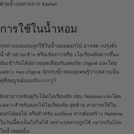
ด้วยน้ำกุหลาบจาก Kashan
การใช้ในน้ำหอม
กุหลาบแน่นอนถูกใช้ในน้ำหอมดอกไม้ อาจสด «ปรุงดั่ง
น้ำค้างยามเช้า» หรือเข้มกว่าหรือ «โอเรียนทัลมากขึ้น»
มันเข้ากันได้อย่างยอดเยี่ยมกับอคอร์ด chypré และโดย
เฉพาะ neo-chypre นักปรุงน้ำหอมทุกคนรู้ว่ากุหลาบเป็น
คู่ที่สมบูรณ์แบบกับ
แพทชูลี
ยังสามารถจับคู่กับโน้ตโอเรียนทัล เช่น
Nahéma
และโดย
เฉพาะสำหรับดอกไม้โอเรียนทัล สุดท้าย สามารถใช้ใน
ดอกไม้ผลไม้ หรือสำหรับ soliflore หากต้องสร้าง
Nahéma
ในวันนี้คงเป็นไปไม่ได้ เพราะกุหลาบถูกใช้ «มากเกินไป»
ในน้ำหอมนั้น