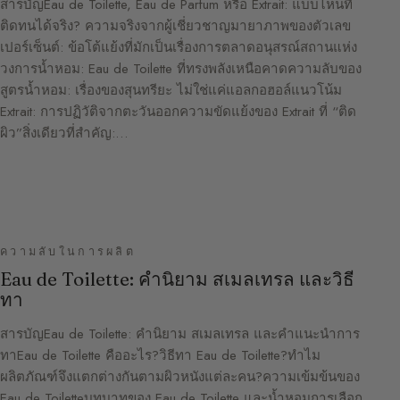
สารบัญEau de Toilette, Eau de Parfum หรือ Extrait: แบบไหนที่
ติดทนได้จริง? ความจริงจากผู้เชี่ยวชาญมายาภาพของตัวเลข
เปอร์เซ็นต์: ข้อโต้แย้งที่มักเป็นเรื่องการตลาดอนุสรณ์สถานแห่ง
วงการน้ำหอม: Eau de Toilette ที่ทรงพลังเหนือคาดความลับของ
สูตรน้ำหอม: เรื่องของสุนทรียะ ไม่ใช่แค่แอลกอฮอล์แนวโน้ม
Extrait: การปฏิวัติจากตะวันออกความขัดแย้งของ Extrait ที่ “ติด
ผิว”สิ่งเดียวที่สำคัญ:…
ความลับในการผลิต
Eau de Toilette: คำนิยาม สเมลเทรล และวิธี
ทา
สารบัญEau de Toilette: คำนิยาม สเมลเทรล และคำแนะนำการ
ทาEau de Toilette คืออะไร?วิธีทา Eau de Toilette?ทำไม
ผลิตภัณฑ์จึงแตกต่างกันตามผิวหนังแต่ละคน?ความเข้มข้นของ
Eau de Toiletteบทบาทของ Eau de Toilette และน้ำหอมการเลือก