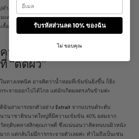
Email
(คำแนะนำจากผู้เชี่ยวชาญ: ระวังน้ำหอมที่เข้มข้นมากๆ
นะคะ เพราะปริมาณน้ำมันหอมระเหยที่สูงอาจทำให้
รับรหัสส่วนลด 10% ของฉัน
เสื้อผ้าของท่านเป็นคราบได้!)
ไม่ ขอบคุณ
ความขัดแย้งของ Extrait
ที่ “ติดผิว”
ในทางเทคนิค อาจคิดว่าน้ำหอมที่เข้มข้นยิ่งขึ้น ก็ยิ่ง
กระจายออกไปได้ไกล แต่มักเกิดผลตรงกันข้ามค่ะ
ดิฉันสามารถยกตัวอย่าง
Extrait
จากแบรนด์ระดับ
นานาชาติขนาดใหญ่ที่มีความเข้มข้น 40% ผสมจาก
วัตถุดิบคลาสสิกคุณภาพดี ซึ่งแน่นอนว่าติดทนบนผิวหนัง
มาก แต่กลับไม่มีการกระจายตัวเลยค่ะ ทำไมถึงเป็นเช่น