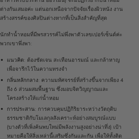
อาหารที่รับประทาน ฮอร์โมน) จะมีปฏิกิริยากับน้ำหอม
ต่างกันเสมอค่ะ แต่นอกเหนือจากปัจจัยเรื่องผิวหนัง งาน
สร้างสรรค์ของศิลปินต่างหากที่เป็นสิ่งสำคัญที่สุด
นักทำน้ำหอมที่มีพรสวรรค์ไม่พึ่งพาตัวเลขเปอร์เซ็นต์ค่ะ
พวกเขาพึ่งพา:
แนวคิด
: ต้องชัดเจน สะเทือนอารมณ์ และกล้าหาญ
เพื่อจารึกไว้ในความทรงจำ
กลิ่นหลักกลาง
: ความมหัศจรรย์ที่สร้างขึ้นจากเพียง 4
ถึง 6 ส่วนผสมพื้นฐาน ซึ่งมอบจิตวิญญาณและ
โครงสร้างให้แก่น้ำหอม
การประสาน
: การควบคุมปฏิกิริยาระหว่างวัตถุดิบ
ธรรมชาติกับ
โมเลกุลสังเคราะห์
อย่างสมบูรณ์แบบ
(บางตัวที่เพิ่งค้นพบใหม่มีพลังงานสูงอย่างน่าทึ่ง) เป้า
หมายคือให้สิ่งเหล่านี้เสริมซึ่งกันและกัน เพื่อให้ทั้งติด