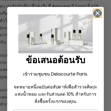
ความเข้มข้นที่น่าตื่นตะลึง ที่
Amouage
มี Extrait ที่ 45%
หรือ 50% แต่ควรระวังนะคะ ถ้าน้ำหอมเหล่านี้กระจาย
ตัวได้มากขนาดนั้น ก็เป็นเพราะธรรมชาติของส่วนผสม
(bois ambrés และ Oud ทรงพลังมากโดยธรรมชาติ)
มากกว่าที่จะเป็นเพียงเพราะตัวเลขเปอร์เซ็นต์ความเข้ม
ข้น
แบรนด์ระดับนานาชาติขนาดใหญ่ทุกแบรนด์ที่ตาม
ข้อเสนอต้อนรับ
กระแสนี้ ต่างก็มีน้ำหอมกลิ่น oud หรือ bois ambrés ใน
แคตตาล็อกของตน ซึ่งมักจะเป็นน้ำหอมที่มีความเข้มข้น
เข้าร่วมชุมชน Delacourte Paris.
สูงมาก
จดหมายหนึ่งฉบับต่อสัปดาห์เพื่อสำรวจศิลปะ
แบรนด์เกาหลีน้องใหม่อย่าง
Born To Stand Out
นำ
แห่งน้ำหอม และรับส่วนลด 10% สำหรับการ
เสนอ Extrait ที่ความเข้มข้นถึง 60% โดยมีสูตรที่ไม่
สั่งซื้อครั้งแรกของคุณ.
จำเป็นต้องใช้กลิ่นตะวันออกค่ะ