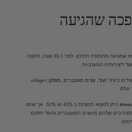
Extr: המהפכה שהגיעה
כיום אנו עדים לתחרות על ריכוזים גבוהים, שמונעת ממגמה חדשה שמגיעה מהמזרח התיכון. לפני כ-30 שנה, חלוצה
וד
ליצירותיה המערביות.
עוד
,
עצים מוענברים
,
מוסק
) ו-sillage
הללו.
Amou
ניתן למצוא תמציות ב-45% או 50%. אך שימו
מרכיבים שלהם (העצים המוענברים והעוד חזקים
כוזם.