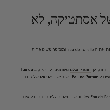
 של אסתטיקה, לא
טעות נפוצה היא לחשוב שכדי ליצור Eau de Parfum, היוצרת לוקחת את ה-Eau de Toilette ומוסיפה פשוט פחות
 זהה, אך
חומרי הגלם
משתנים. לדוגמה, ב-
Eau de
ושם ל-
Eau de Parfum
, ישתמש ב-
אבסולו של פרח
לכן חלק מהאנשים תמיד יעדיפו את ה-Eau de Toilette על ה-Eau de Parfum של הבושם האהוב עליהם: ההבדל אינו