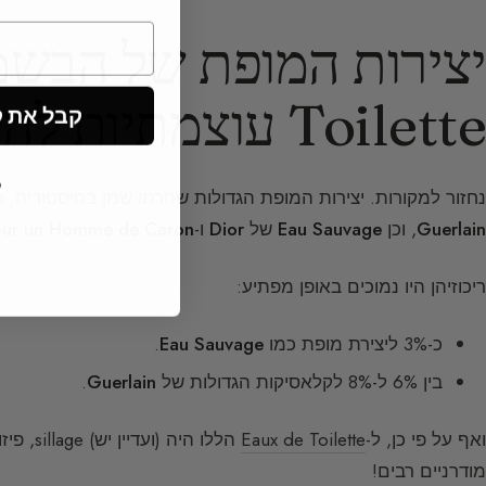
Toilette עוצמתיות להפליא
קבל את קוד ה
ל
נחזור למקורות. יצירות המופת הגדולות שחרתו שמן בהיסטוריה, כ
Guerlain
, וכן
Eau Sauvage
של
Dior
ו-
our un Homme de Caron
ריכוזיהן היו נמוכים באופן מפתיע:
כ-3% ליצירת מופת כמו
Eau Sauvage
.
בין 6% ל-8% לקלאסיקות הגדולות של
Guerlain
.
ואף על פי כן, ל-
Eaux de Toilette
מודרניים רבים!