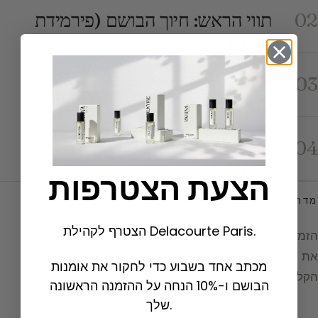
תווי הראש: חיוך הבושם (פירמידת
02
הריח)
הרכב ורכיבים
תווי הבסיס: נשמת הבושם, עמידות
03
ו-Sillage
הרכב ורכיבים
תווי הלב: פרחים, פירות ופירמידת
04
הריח
הצעת הצטרפות
מדריך הבשמים מאת SYLVAINE DELACOURTE
הצטרף לקהילת Delacourte Paris.
הזמנה לחקור ולהבין את אמנות הבושם. גלו
את חומרי הגלם, את האקורדים ואת מאחורי
מכתב אחד בשבוע כדי לחקור את אומנות
הקלעים של היצירה, בין למידה להשראה.
הבושם ו-10% הנחה על ההזמנה הראשונה
שלך.