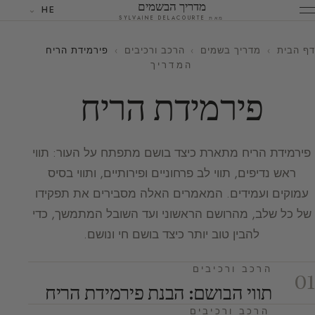
מדריך הבשמים
HE
מאת SYLVAINE DELACOURTE
דף הבית
›
מדריך בשמים
›
הרכב ורכיבים
›
פירמידת הריח
המדריך
פירמידת הריח
פירמידת הריח מתארת כיצד בושם מתפתח על העור: תווי
ראש נדיפים, תווי לב פרחוניים ופירותיים, ותווי בסיס
עמוקים ועמידים. המאמרים האלה מסבירים את תפקידו
של כל שלב, מהרושם הראשוני ועד השובל המתמשך, כדי
להבין טוב יותר כיצד בושם חי ונושם.
הרכב ורכיבים
01
תווי הבושם: הבנת פירמידת הריח
הרכב ורכיבים