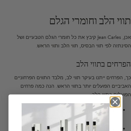
תווי הלב וחומרי הגלם
אכן, Jean Carles קיבץ את כל חומרי הגלם הטבעיים ושל
הסינתזה לפי תווי הבסיס, תווי הלב ותווי הראש.
הפרחים בתווי הלב
כך, הפרחים ייתנו בעיקר תווי לב, מלבד התווים הפרחוניים
האביביים הפועלים יותר בתווי הראש. הנה כמה פרחים
הפועלים בתווי הלב:
פרחים לבנים:
יסמין
,
טובורוז
,
איילנג-איילנג
,
אבסולו פרח תפוז, ליליום,
פרנג’יפאני
פרחים אבקניים:
קשמיר
, סגול, הליוטרופ,
מימוזה
,