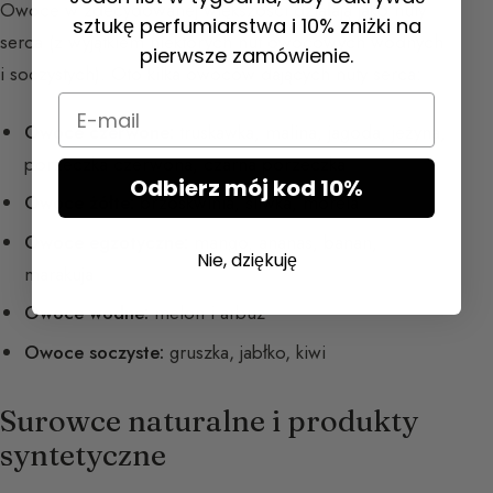
Owoce w zdecydowanej większości działają jako nuty
sztukę perfumiarstwa i 10% zniżki na
serca (z wyjątkiem niektórych nut owocowych wodnych
pierwsze zamówienie.
i soczystych). Oto kilka owoców dających nuty serca:
Email
Owoce czerwone:
truskawka, malina, jagoda, jeżyna,
porzeczka czerwona, czarna porzeczka
Odbierz mój kod 10%
Owoce żółte:
brzoskwinia, śliwka, morela
Owoce egzotyczne:
mango, ananas, banan,
Nie, dziękuję
marakuja
Owoce wodne:
melon i arbuz
Owoce soczyste:
gruszka, jabłko, kiwi
Surowce naturalne i produkty
syntetyczne