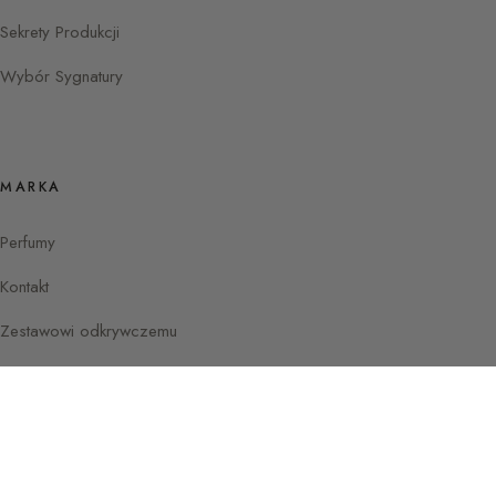
Sekrety Produkcji
Wybór Sygnatury
MARKA
Perfumy
Kontakt
Zestawowi odkrywczemu
Instagram
Facebook