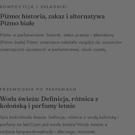
KOMPOZYCJA I SKŁADNIKI
Piżmo: historia, zakaz i alternatywa
Piżmo białe
Piżmo w perfumerstwie: historia, status prawny i alternatywy
(Piżmo białe) Piżmo zwierzęce należało niegdyś do surowców
zwierzęcych używanych w perfumerstwie, obok cywety,…
PRZEWODNIK PO PERFUMACH
Woda świeża: Definicja, różnica z
kolońską i perfumy letnie
Spis treściWoda świeża: Definicja, różnica z wodą kolońską i
perfumy na latoCzym jest woda świeża?Wody świeże a
rodzina hesperydowaKiedy i dlaczego stosować…