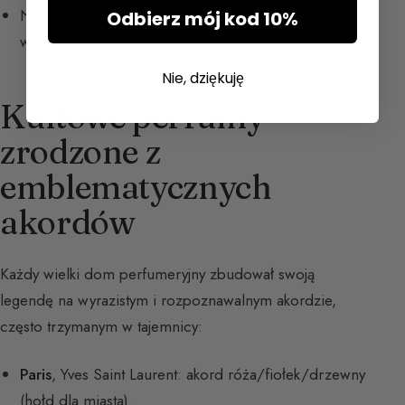
Nuty zwierzęce, irys, labdanum w zależności od
Odbierz mój kod 10%
wersji.
Nie, dziękuję
Kultowe perfumy
zrodzone z
emblematycznych
akordów
Każdy wielki dom perfumeryjny zbudował swoją
legendę na wyrazistym i rozpoznawalnym akordzie,
często trzymanym w tajemnicy:
Paris
, Yves Saint Laurent: akord róża/fiołek/drzewny
(hołd dla miasta).