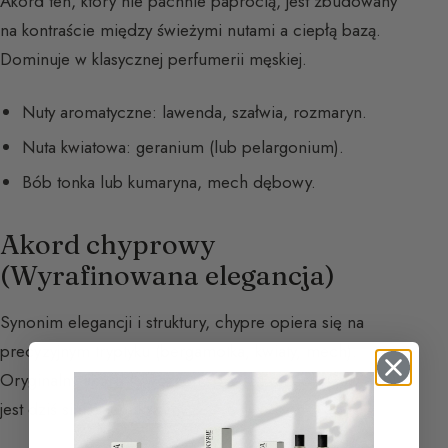
Akord ten, który nie pachnie paprocią, jest zbudowany
na kontraście między świeżymi nutami a ciepłą bazą.
Dominuje w klasycznej perfumerii męskiej.
Nuty aromatyczne: lawenda, szałwia, rozmaryn.
Nuta kwiatowa: geranium (lub pelargonium).
Bób tonka lub kumaryna, mech dębowy.
Akord chyprowy
(Wyrafinowana elegancja)
Synonim elegancji i struktury, chypre opiera się na
precyzyjnym tryptyku (bergamotka, kwiaty, mech).
Oryginalny akord (stworzony przez François Coty’ego)
jest dziś silnie regulowany.