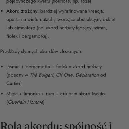
pojedynczego kwiatu (soliflore, np. róża).
Akord złożony
: bardziej wyrafinowana kreacja,
oparta na wielu nutach, tworząca abstrakcyjny bukiet
lub atmosferę (np. akord herbaty łączący jaśmin,
fiołek i bergamotkę).
Przykłady słynnych akordów złożonych:
Jaśmin + bergamotka + fiołek = akord herbaty
(obecny w
Thé Bulgari
,
CK One
,
Déclaration
od
Cartier)
Mięta + limonka + rum + cukier = akord Mojito
(
Guerlain Homme
)
Rola akordu: spójność i