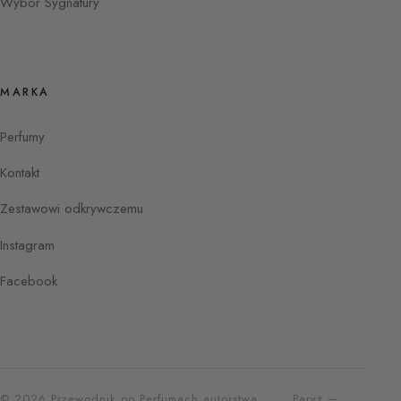
Wybór Sygnatury
MARKA
Perfumy
Kontakt
Zestawowi odkrywczemu
Instagram
Facebook
© 2026 Przewodnik po Perfumach autorstwa
Paryż —