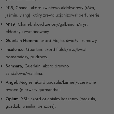
N°5
, Chanel: akord kwiatowo-aldehydowy (róża,
jaśmin, ylang), który zrewolucjonizował perfumerię.
N°19
, Chanel: akord zielony/galbanum/irys,
chłodny i wyrafinowany.
Guerlain Homme
: akord Mojito, świeży i rumowy.
Insolence
, Guerlain: akord fiołek/irys/kwiat
pomarańczy, pudrowy.
Samsara
, Guerlain: akord drewno
sandałowe/wanilina.
Angel
, Mugler: akord paczula/karmel/czerwone
owoce (pierwszy gurmandski).
Opium
, YSL: akord orientalny korzenny (paczula,
goździk, wanilia, benzoes).