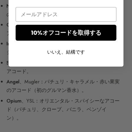
N°19
、Chanel：グリーン・ガルバナム・アイリス
Email
のアコード。クールで洗練された香り。
Guerlain Homme
：フレッシュなモヒートとラムの
10%オフコードを取得する
アコード。
Insolence
、Guerlain：スミレ・アイリス・オレン
いいえ、結構です
ジブロッサムのパウダリーなアコード。
Samsara
、Guerlain：サンダルウッド・バニリンの
アコード。
Angel
、Mugler：パチュリ・キャラメル・赤い果実
のアコード（初のグルマン香水）。
Opium
、YSL：オリエンタル・スパイシーなアコー
ド（パチュリ、クローブ、バニラ、ベンゾイ
ン）。