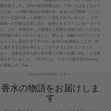
調合物でした。当時の衛生状態は決して良いとは言えなかっ
たため、この種の製品は奇跡の水、あるいは万能薬（「ハン
ガリー王妃の水」と同様に）と見なされていました。 その
効能への信頼は非常に高く、販売されるフラコンの一つ一つ
に、この「奇跡の水」の使用法と効果を詳細に記した小さな
説明書が添えられていました。例えば、高齢の方はワインス
ピリットに混ぜたオーデコロンを50〜60滴飲むことで、特
に速すぎる心拍を抑えることができるとされていました。
また、頭痛を治すために数分間この香りを吸い込むことも推
奨されていました。 1727年には、ケルンの医学部がFeminis
の製造した「Eau…
DELACOURTE レター
香水の物語をお届けしま
す