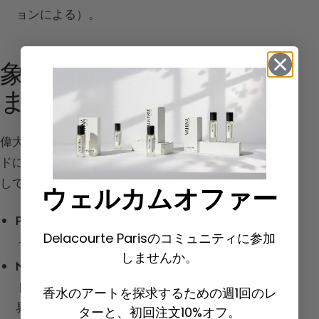
ョンによる）。
象徴的なアコードから生
まれた名香
偉大なメゾンはそれぞれ、印象的で識別可能なアコー
ドによって伝説を築いてきました。その多くは秘密と
して守られています：
ウェルカムオファー
Paris
、Yves Saint Laurent：ローズ・スミレ・ウッデ
Delacourte Parisのコミュニティに参加
ィのアコード（街への賛歌）。
しませんか。
N°5
、Chanel：フローラル・アルデヒドのアコー
ド（ローズ、ジャスミン、イランイラン）。香水
香水のアートを探求するための週1回のレ
界に革命をもたらしました。
ターと、初回注文10%オフ。