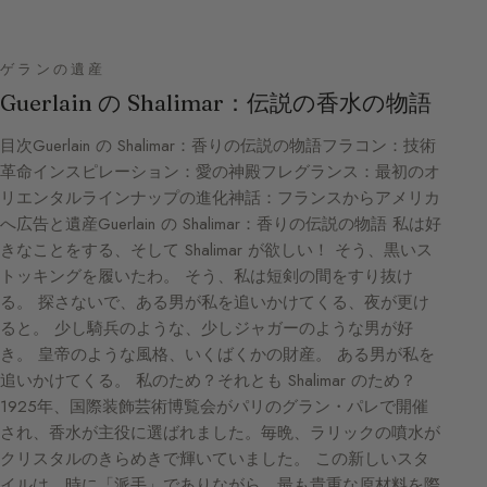
ゲランの遺産
Guerlain の Shalimar：伝説の香水の物語
目次Guerlain の Shalimar：香りの伝説の物語フラコン：技術
革命インスピレーション：愛の神殿フレグランス：最初のオ
リエンタルラインナップの進化神話：フランスからアメリカ
へ広告と遺産Guerlain の Shalimar：香りの伝説の物語 私は好
きなことをする、そして Shalimar が欲しい！ そう、黒いス
トッキングを履いたわ。 そう、私は短剣の間をすり抜け
る。 探さないで、ある男が私を追いかけてくる、夜が更け
ると。 少し騎兵のような、少しジャガーのような男が好
き。 皇帝のような風格、いくばくかの財産。 ある男が私を
追いかけてくる。 私のため？それとも Shalimar のため？
1925年、国際装飾芸術博覧会がパリのグラン・パレで開催
され、香水が主役に選ばれました。毎晩、ラリックの噴水が
クリスタルのきらめきで輝いていました。 この新しいスタ
イルは、時に「派手」でありながら、最も貴重な原材料を際