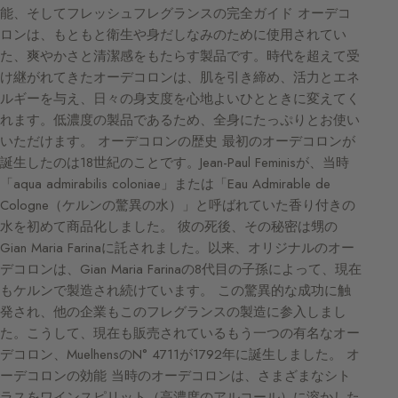
能、そしてフレッシュフレグランスの完全ガイド オーデコ
ロンは、もともと衛生や身だしなみのために使用されてい
た、爽やかさと清潔感をもたらす製品です。時代を超えて受
け継がれてきたオーデコロンは、肌を引き締め、活力とエネ
ルギーを与え、日々の身支度を心地よいひとときに変えてく
れます。低濃度の製品であるため、全身にたっぷりとお使い
いただけます。 オーデコロンの歴史 最初のオーデコロンが
誕生したのは18世紀のことです。Jean-Paul Feminisが、当時
「aqua admirabilis coloniae」または「Eau Admirable de
Cologne（ケルンの驚異の水）」と呼ばれていた香り付きの
水を初めて商品化しました。 彼の死後、その秘密は甥の
Gian Maria Farinaに託されました。以来、オリジナルのオー
デコロンは、Gian Maria Farinaの8代目の子孫によって、現在
もケルンで製造され続けています。 この驚異的な成功に触
発され、他の企業もこのフレグランスの製造に参入しまし
た。こうして、現在も販売されているもう一つの有名なオー
デコロン、MuelhensのN° 4711が1792年に誕生しました。 オ
ーデコロンの効能 当時のオーデコロンは、さまざまなシト
ラスをワインスピリット（高濃度のアルコール）に溶かした