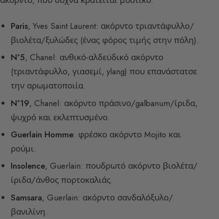
Paris
, Yves Saint Laurent: ακόρντο τριαντάφυλλο/
βιολέτα/ξυλώδες (ένας φόρος τιμής στην πόλη).
N°5
, Chanel: ανθικό-αλδεϋδικό ακόρντο
(τριαντάφυλλο, γιασεμί, ylang) που επανάστατσε
την αρωματοποιία.
N°19
, Chanel: ακόρντο πράσινο/galbanum/ίριδα,
ψυχρό και εκλεπτυσμένο.
Guerlain Homme
: φρέσκο ακόρντο Mojito και
ρούμι.
Insolence
, Guerlain: πουδρωτό ακόρντο βιολέτα/
ίριδα/άνθος πορτοκαλιάς.
Samsara
, Guerlain: ακόρντο σανδαλόξυλο/
βανιλίνη.