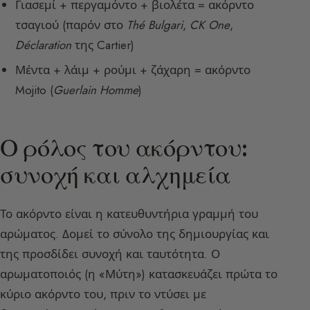
Γιασεμί + περγαμόντο + βιολέτα = ακόρντο
τσαγιού (παρόν στο
Thé Bulgari
,
CK One
,
Déclaration
της Cartier)
Μέντα + λάιμ + ρούμι + ζάχαρη = ακόρντο
Mojito (
Guerlain Homme
)
Ο ρόλος του ακόρντου:
συνοχή και αλχημεία
Το ακόρντο είναι η κατευθυντήρια γραμμή του
αρώματος. Δομεί το σύνολο της δημιουργίας και
της προσδίδει συνοχή και ταυτότητα. Ο
αρωματοποιός (η «Μύτη») κατασκευάζει πρώτα το
κύριο ακόρντο του, πριν το ντύσει με