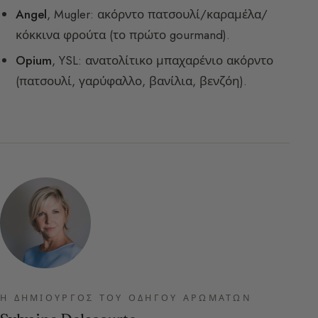
Angel
, Mugler: ακόρντο πατσουλί/καραμέλα/
κόκκινα φρούτα (το πρώτο gourmand).
Opium
, YSL: ανατολίτικο μπαχαρένιο ακόρντο
(πατσουλί, γαρύφαλλο, βανίλια, βενζόη).
Η ΔΗΜΙΟΥΡΓΌΣ ΤΟΥ ΟΔΗΓΟΎ ΑΡΩΜΆΤΩΝ