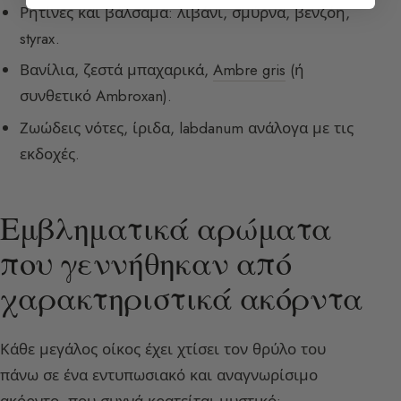
Ρητίνες και βάλσαμα: λιβάνι, σμύρνα, βενζόη,
styrax.
Βανίλια, ζεστά μπαχαρικά,
Ambre gris
(ή
συνθετικό Ambroxan).
Ζωώδεις νότες, ίριδα, labdanum ανάλογα με τις
εκδοχές.
Εμβληματικά αρώματα
που γεννήθηκαν από
χαρακτηριστικά ακόρντα
Κάθε μεγάλος οίκος έχει χτίσει τον θρύλο του
πάνω σε ένα εντυπωσιακό και αναγνωρίσιμο
ακόρντο, που συχνά κρατείται μυστικό: