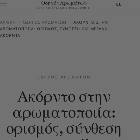
Οδηγός Αρωμάτων
EL
ΑΠΌ ΤΗ SYLVAINE DELACOURTE
ΑΡΧΙΚΉ
›
ΟΔΗΓΌΣ ΑΡΩΜΆΤΩΝ
›
ΑΚΌΡΝΤΟ ΣΤΗΝ
ΑΡΩΜΑΤΟΠΟΙΊΑ: ΟΡΙΣΜΌΣ, ΣΎΝΘΕΣΗ ΚΑΙ ΜΕΓΆΛΑ
ΑΚΌΡΝΤΑ
ΟΔΗΓΌΣ ΑΡΩΜΆΤΩΝ
Ακόρντο στην
αρωματοποιία:
ορισμός, σύνθεση