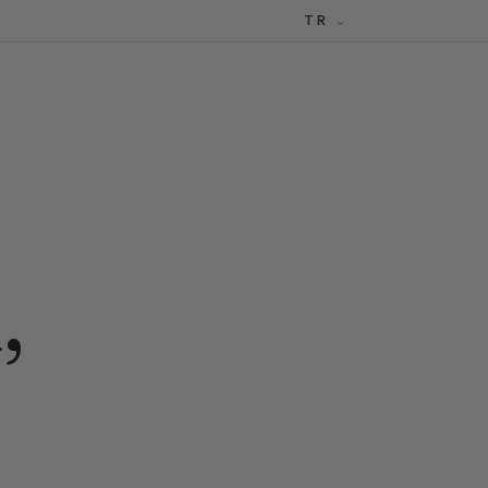
TR
R
,