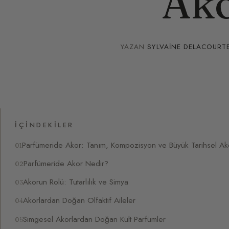
Ako
YAZAN
SYLVAINE DELACOURT
İÇINDEKILER
Parfümeride Akor: Tanım, Kompozisyon ve Büyük Tarihsel Ak
Parfümeride Akor Nedir?
Akorun Rolü: Tutarlılık ve Simya
Akorlardan Doğan Olfaktif Aileler
Simgesel Akorlardan Doğan Kült Parfümler