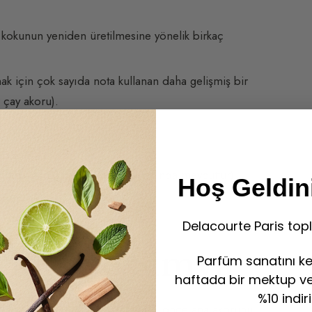
bir kokunun yeniden üretilmesine yönelik birkaç
ak için çok sayıda nota kullanan daha gelişmiş bir
 çay akoru).
CK One
, Cartier’in
Déclaration
‘ında mevcuttur)
Hoş Geldini
lain Homme
)
Delacourte Paris topl
lılık ve Simya
Parfüm sanatını ke
haftada bir mektup ve 
%10 indir
lik kazandırır. Parfümcü (“Nez”), önce ana akorunu