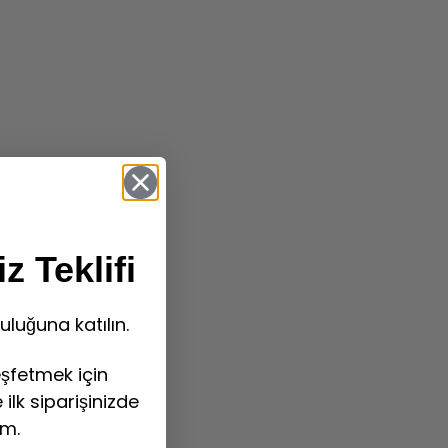
z Teklifi
uluğuna katılın.
şfetmek için
ilk siparişinizde
im.