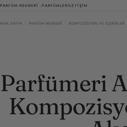
PARFÜM REHBERI
PARFÜMLER
İLETIŞIM
ANA SAYFA
›
PARFÜM REHBERI
›
KOMPOZISYON VE İÇERIKLER
Parfümeri A
Kompozisy