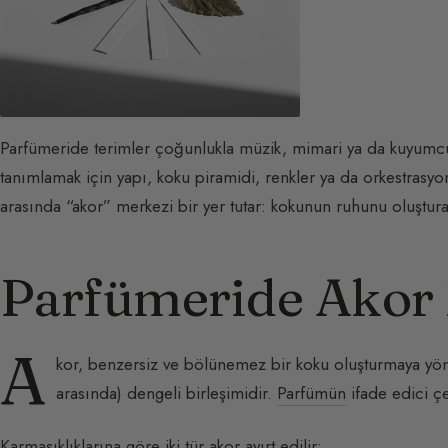
Parfümeride terimler çoğunlukla müzik, mimari ya da kuyumcu
tanımlamak için yapı, koku piramidi, renkler ya da orkestrasyo
arasında “akor” merkezi bir yer tutar: kokunun ruhunu oluşturan
Parfümeride Akor 
A
kor, benzersiz ve bölünemez bir koku oluşturmaya yöne
arasında) dengeli birleşimidir.
Parfümün
ifade edici çe
Karmaşıklıklarına göre iki tür akor ayırt edilir: