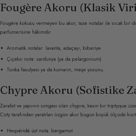
Fougère Akoru (Klasik Viri
Fougère kokusu vermeyen bu akor, taze notalar ile sıcak bir dip
parfümerisine hâkimdir.
Aromatik notalar: lavanta, adaçayı, biberiye.
Çiçeksi nota: sardunya (ya da pelargonium).
Tonka fasulyesi ya da kumarin, meşe yosunu.
Chypre Akoru (Sofistike Z
Zarafet ve yapının simgesi olan chypre, kesin bir triptyque üz
Coty tarafından yaratılan özgün akor bugün büyük ölçüde kısıtl
Hespéridé üst nota: bergamot.