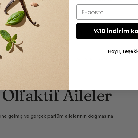
ktedir.
Email
enin kimliğini yitirerek yeni ve bölünemez bir koku
%10 indirim k
ülün en güçlü ifadesidir: 1 + 1 + 1 = 1. Bu durum
Hayır, teşek
alıcı notalar arasındaki geçişi sağlayarak tüm koku
lfaktif Aileler
âline gelmiş ve gerçek parfüm ailelerinin doğmasına