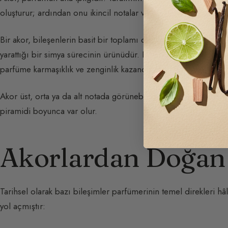
oluşturur; ardından onu ikincil notalar ve fiksatörlerle giydirme
Bir akor, bileşenlerin basit bir toplamı değildir. Her hammadd
yarattığı bir simya sürecinin ürünüdür. Bu anlamda akor, form
parfüme karmaşıklık ve zenginlik kazandırır.
Akor üst, orta ya da alt notada görünebilir: uçucu notalar ile k
piramidi boyunca var olur.
Akorlardan Doğan O
Tarihsel olarak bazı bileşimler parfümerinin temel direkleri h
yol açmıştır: