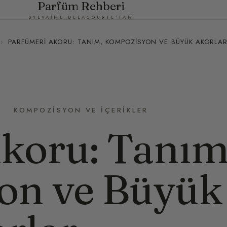
Parfüm Rehberi
SYLVAINE DELACOURTE'TAN
›
PARFÜMERI AKORU: TANIM, KOMPOZISYON VE BÜYÜK AKORLA
KOMPOZISYON VE İÇERIKLER
koru: Tanım
on ve Büyük