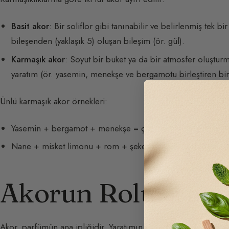
Basit akor
: Bir soliflor gibi tanınabilir ve belirlenmiş tek 
bileşenden (yaklaşık 5) oluşan bileşim (ör. gül).
Karmaşık akor
: Soyut bir buket ya da bir atmosfer oluşturm
yaratım (ör. yasemin, menekşe ve bergamotu birleştiren bir
Ünlü karmaşık akor örnekleri:
Yasemin + bergamot + menekşe = çay akoru (
Thé Bulgari
,
Nane + misket limonu + rom + şeker = Mojito akoru (
Guer
Akorun Rolü: Tutar
Akor, parfümün ana ipliğidir. Yaratımın tamamına yapı ve kim