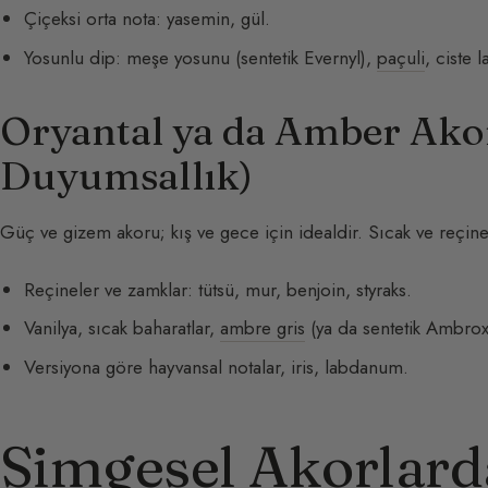
Çiçeksi orta nota: yasemin, gül.
Yosunlu dip: meşe yosunu (sentetik Evernyl),
paçuli
, ciste
Oryantal ya da Amber Akor
Duyumsallık)
Güç ve gizem akoru; kış ve gece için idealdir. Sıcak ve reçinel
Reçineler ve zamklar: tütsü, mur, benjoin, styraks.
Vanilya, sıcak baharatlar,
ambre gris
(ya da sentetik Ambrox
Versiyona göre hayvansal notalar, iris, labdanum.
Simgesel Akorlard