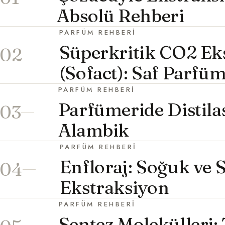
Absolü Rehberi
PARFÜM REHBERI
Süperkritik CO2 Ek
02
(Sofact): Saf Parfü
PARFÜM REHBERI
Parfümeride Distila
03
Alambik
PARFÜM REHBERI
Enfloraj: Soğuk ve 
04
Ekstraksiyon
PARFÜM REHBERI
Sentez Molekülleri: 