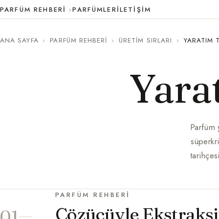
PARFÜM REHBERI
PARFÜMLER
İLETIŞIM
ANA SAYFA
›
PARFÜM REHBERI
›
ÜRETIM SIRLARI
›
YARATIM T
Yara
Parfüm y
süperkri
tarihçes
PARFÜM REHBERI
Çözücüyle Ekstraks
01