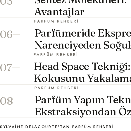
05
Avantajlar
PARFÜM REHBERI
Parfümeride Ekspre
06
Narenciyeden Soğuk
PARFÜM REHBERI
Head Space Tekniği:
07
Kokusunu Yakalam
PARFÜM REHBERI
Parfüm Yapım Tekni
08
Ekstraksiyondan Ö
SYLVAINE DELACOURTE'TAN PARFÜM REHBERI