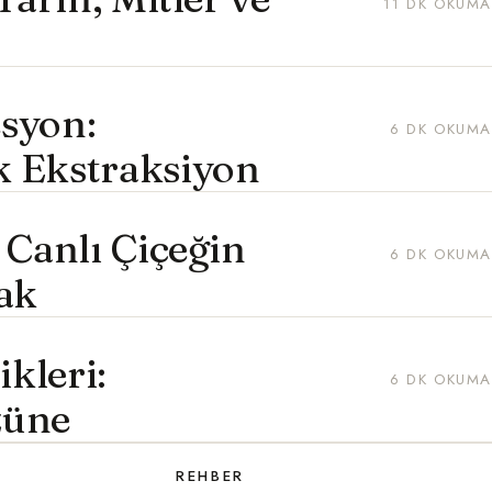
11 DK OKUMA
syon:
6 DK OKUMA
 Ekstraksiyon
 Canlı Çiçeğin
6 DK OKUMA
ak
kleri:
6 DK OKUMA
züne
REHBER