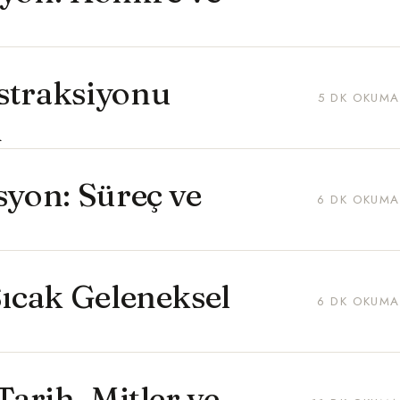
straksiyonu
5 DK OKUMA
m
syon: Süreç ve
6 DK OKUMA
Sıcak Geleneksel
6 DK OKUMA
Tarih, Mitler ve