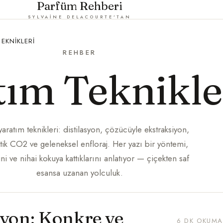
Parfüm Rehberi
SYLVAINE DELACOURTE'TAN
EKNIKLERI
REHBER
tım Teknikle
aratım teknikleri: distilasyon, çözücüyle ekstraksiyon,
tik CO2 ve geleneksel enfloraj. Her yazı bir yöntemi,
ini ve nihai kokuya kattıklarını anlatıyor — çiçekten saf
esansa uzanan yolculuk.
iyon: Konkre ve
6 DK OKUMA