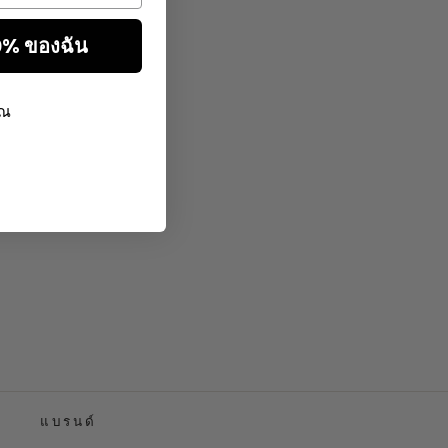
10% ของฉัน
ุณ
แบรนด์