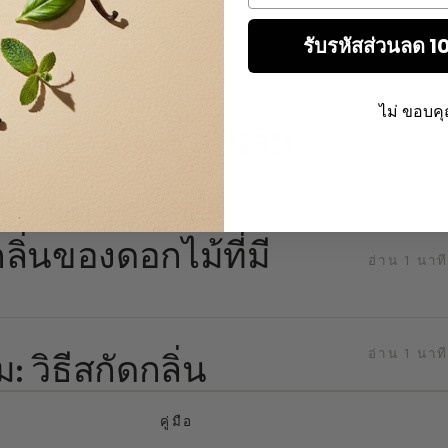
้ำหอม: ประวัติ
อ่าน 2 นาที
รับรหัสส่วนลด 
ไม่ ขอบค
: การสกัดน้ำมันส้ม
อ่าน 1 นาที
ลิ่นของดอกไม้ที่มี
อ่าน 1 นาที
อ่าน 1 นาที
 วิธีสกัดกลิ่น
คู่มือ