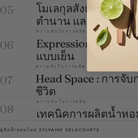
โมเลกุลสังเคราะห์ในน
05
ตำนาน และข้อดี
ความลับในการผลิต
Expression ในน้ำหอม
06
แบบเย็น
ความลับในการผลิต
Head Space : การจับก
07
ชีวิต
ความลับในการผลิต
08
เทคนิคการผลิตน้ำหอม:
คู่มือน้ำหอมโดย SYLVAINE DELACOURTE