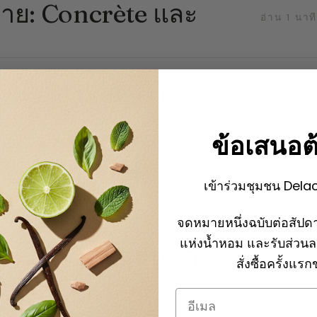
าย: Concrète และ
อ่าน 1 นาที
tical (Sofact):
อ่าน 1 นาที
ข้อเสนอต
กระบวนการและ
อ่าน 1 นาที
เข้าร่วมชุมชน Dela
จดหมายหนึ่งฉบับต่อสัปดา
แห่งน้ำหอม และรับส่วน
กัดกลิ่นแบบเย็นและ
อ่าน 1 นาที
สั่งซื้อครั้งแร
Email