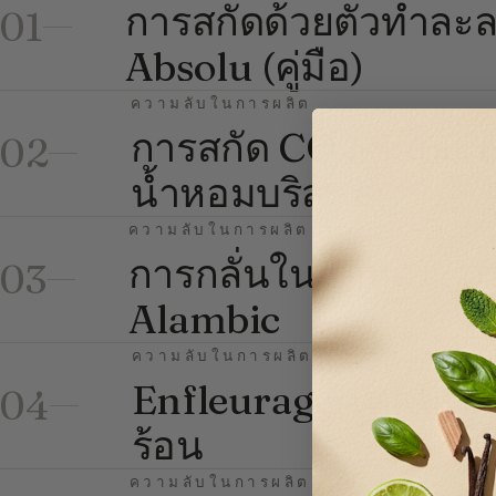
การสกัดด้วยตัวทำละล
01
Absolu (คู่มือ)
ความลับในการผลิต
การสกัด CO2 Supercri
02
น้ำหอมบริสุทธิ์
ความลับในการผลิต
การกลั่นในน้ำหอม: 
03
Alambic
ความลับในการผลิต
Enfleurage: เทคนิคส
04
ร้อน
ความลับในการผลิต