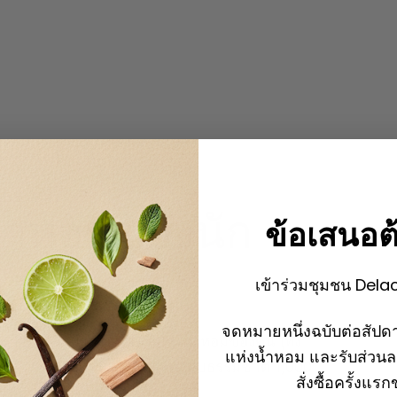
น้ำหอมของนัก
ข้อเสนอต
เข้าร่วมชุมชน Dela
จดหมายหนึ่งฉบับต่อสัปดา
าณ 1,000 รายการบนออร์แกนน้ำหอมของตน (ทั้ง
แห่งน้ำหอม และรับส่วน
 4,000 รายการทั้งหมด (วัตถุดิบธรรมชาติ 1,000
สั่งซื้อครั้งแร
บัน)