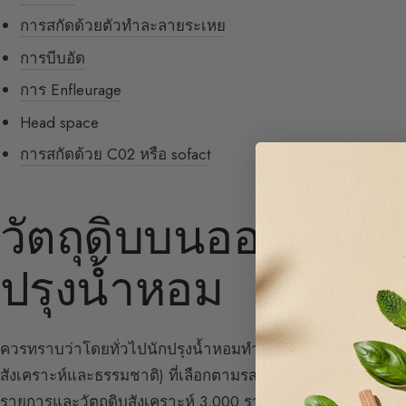
การสกัดด้วยตัวทำละลายระเหย
การบีบอัด
การ Enfleurage
Head space
การสกัดด้วย C02 หรือ sofact
วัตถุดิบบนออร์แกน
ปรุงน้ำหอม
ควรทราบว่าโดยทั่วไปนักปรุงน้ำหอมทำงานกับวัตถุดิบประม
สังเคราะห์และธรรมชาติ) ที่เลือกตามรสนิยมส่วนตัวจากจำนวน
รายการและวัตถุดิบสังเคราะห์ 3,000 รายการมีจำหน่ายในปัจจุ