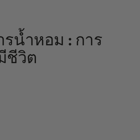
รน้ำหอม : การ
ีชีวิต