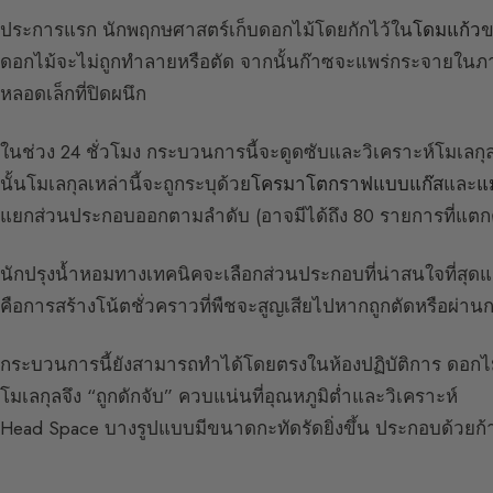
ประการแรก นักพฤกษศาสตร์เก็บดอกไม้โดยกักไว้ใน
โดมแก้ว
ข
ดอกไม้จะไม่ถูกทำลายหรือตัด จากนั้นก๊าซจะแพร่กระจายในภา
หลอดเล็กที่ปิดผนึก
ในช่วง 24 ชั่วโมง กระบวนการนี้จะดูดซับและวิเคราะห์โมเลกุลท
นั้นโมเลกุลเหล่านี้จะถูกระบุด้วย
โครมาโตกราฟแบบแก๊ส
และ
แ
แยกส่วนประกอบออกตามลำดับ (อาจมีได้ถึง 80 รายการที่แตกต
นักปรุงน้ำหอมทางเทคนิคจะเลือกส่วนประกอบที่น่าสนใจที่สุด
คือการสร้างโน้ตชั่วคราวที่พืชจะสูญเสียไปหากถูกตัดหรือผ่า
กระบวนการนี้ยังสามารถทำได้โดยตรงในห้องปฏิบัติการ ดอกไม้
โมเลกุลจึง “ถูกดักจับ” ควบแน่นที่อุณหภูมิต่ำและวิเคราะห์
Head Space บางรูปแบบมีขนาดกะทัดรัดยิ่งขึ้น ประกอบด้วยก้าน