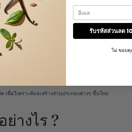
Email
ารค้นพบและจำหน่ายวัตถุดิบใหม่ทุกปี ในขณะที่บาง
รับรหัสส่วนลด 
ร ?
ไม่ ขอบค
บล่าสุดในวงการน้ำหอม (แม้ว่าจะพูดถึงน้อยลงใน
ออร์แกนิก)
ด เพื่อวิเคราะห์และสร้างส่วนประกอบต่างๆ ขึ้นใหม่
ย่างไร ?