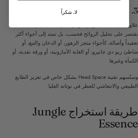
3. إمكانية تحليل أجواء استثنائية
لا، شكراً
علاوة على ذلك، تجدر الإشارة إلى أن تقنية Head Space لا
تقتصر على تحليل الروائح فحسب، بل تمتد إلى أجواء أكثر
تعقيداً وأصالة، كأجواء متجر الزهور، أو الدخان والتبغ، أو
شاطئ ريو دي جانيرو، أو الغابة الأمازونية، أو ورقة نقدية، أو
الكمأة وغيرها.
وستُسهم تقنية Head Space بشكل خاص في تعزيز الطابع
الطبيعي والانتعاشي للعطر في نوتاته العليا.
طريقة استخراج Jungle
Essence