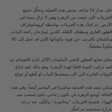
على مدار 24 ساعة، تمتص هذه العملية وتحلّل جميع
الجزيئات التي تنبعث من الزهرة وهي لا تزال منبتة في
الأرض. ثم تُحدَّد هذه الجزيئات بواسطة
كروماتوغراف
الطور الغازي
و
مطياف الكتلة
، اللذين يُشرّحان رائحة النبات،
ويكشفان بالترتيب عن هوية مكوناتها (التي قد تصل إلى 80
مكوناً مختلفاً).
يختار صانع العطور التقني المكونات الأكثر إثارة للاهتمام، ثم
يُعيد تركيب النوتة العليا لهذه الزهرة. وهو بذلك يُعيد إنتاج
النوتات العابرة التي كان سيفقدها النبات لو قُطع أو عولج.
يمكن تنفيذ هذه العملية مباشرةً في المختبر أيضاً. وفي هذه
الحالة، تُوضع الزهرة في بالون زجاجي دافئ يُسحب منه
الهواء. فتصبح الجزيئات “محاصرة”، وتُكثَّف عند درجة
حرارة منخفضة ثم تُحلَّل.