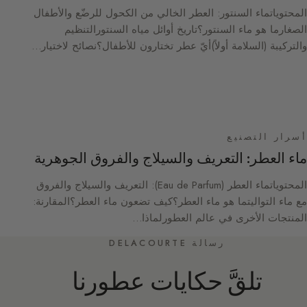
المحتوياتماء السنتور: العطر الخالي من الكحول للرضّع والأطفال
الصغارما هو ماء السنتور؟تاريخ أوائل مياه السنتورالتنظيم
والتركيبة (السلامة أولاً)أيّ عطر تختارون للأطفال؟نصائح لاختيار…
أسرار التصنيع
ماء العطر: التعريف والسيلاج والفروق الجوهرية
المحتوياتماء العطر (Eau de Parfum): التعريف والسيلاج والفروق
مع ماء التواليتما هو ماء العطر؟كيف تضعون ماء العطر؟المقارنة:
المنتجات الأخرى في عالم العطورلماذا…
رسالة DELACOURTE
تلقَّ حكايات عطورنا