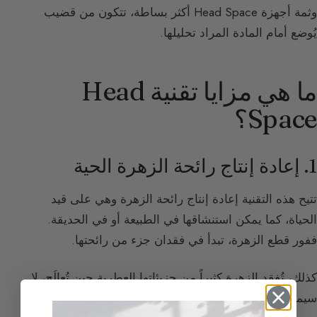
وثمة أجهزة Head Space أكثر بساطة، تتكون من قضيب
يُوضع أمام المادة المراد تحليلها.
ما هي مزايا تقنية Head
Space؟
1. إعادة إنتاج رائحة الزهرة الحية
تتيح هذه التقنية إعادة إنتاج رائحة الزهرة وهي على قيد
الحياة، كما يمكن استنشاقها في الطبيعة أو في الحديقة.
ففور قطع الزهرة، تبدأ في فقدان جزء من رائحتها.
كذلك، تُفقد الزهرة كثيراً من جزيئاتها العطرية حين تُعالَج، لا
سيما عند استخراج رائحتها بالتقطير أو بالمذيب المتطاير.