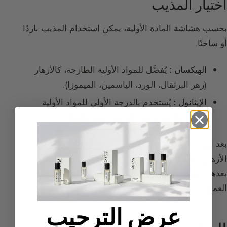
اختيار المذيب
بحسب هشاشة المادة الأولية، يمكن استخدام المذيب باردًا
أو ساخنًا.
الهيكسان :
يُفضَّل للمواد الأولية الطازجة، كالأزهار
(زهر البرتقال، الورد، الياسمين، الميموزا).
الإيثانول :
يُستخدم بالدرجة الأولى للمواد الأولية
الجافة والصموغ والراتنجات وشمع النحل.
بعد انتهاء العملية، يُعصَر محتوى الأقسام التي توضع فيها
الأزهار والنباتات ثم يُخرَج من المستخلص. يُجمع المذيب
بعدها ويُسخَّن تحت فراغ، ويُعاد تدويره أيضًا في نهاية
العملية.
عرض الترحيب