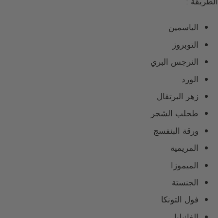
الطريقة :
الياسمين
التوبروز
النرجس البري
الورد
زهر البرتقال
طحلب الشجر
ورقة البنفسج
المريمية
الميموزا
الجنستة
فول التونكا
الفانيليا