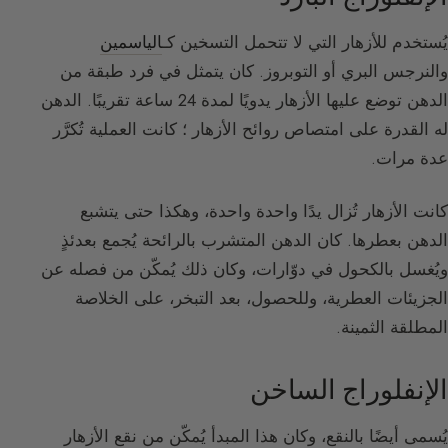
يُستخدم للأزهار التي لا تتحمل التسخين كـ
الياسمين
والنرجس البري أو التوبروز. كان يتمثل في فرد طبقة من
الدهن توضع عليها الأزهار يدويًا لمدة 24 ساعة تقريبًا. الدهن
له القدرة على امتصاص روائح الأزهار ؛ كانت العملية تُكرَّر
عدة مرات.
كانت الأزهار تُزال يدًا واحدة واحدة، وهكذا حتى يتشبع
الدهن بعطرها. كان الدهن المتشرب بالرائحة يُجمع بعدئذٍ
ويُغسل بالكحول في دوّارات، وكان ذلك يُمكّن من فصله عن
الجزيئات العطرية، وللحصول، بعد التبخر، على الخلاصة
المطلقة الثمينة.
الإنفلوراج الساخن
يُسمى أيضًا بالنقع، وكان هذا المبدأ يُمكّن من نقع الأزهار