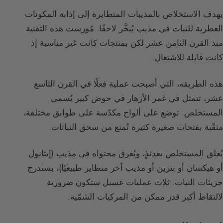
يهدف الاستخلاص بالمذيبات المتطايرة إلى إذابة المكونات
العطرية للنبات في مذيب يُبخَّر لاحقًا. مُورست هذه التقنية
منذ القرن الثامن عشر لكن بمنتجات كانت غير مناسبة إذ
كانت قابلة للاشتعال.
هذه الطريقة، التي أصبحت عملية فعلًا في القرن التاسع
عشر، تتمثل في غمر الأزهار في حوض كبير يُسمى
المستخلص. توضع على ألواح مكدّسة على طوابق مختلفة،
مثقّبة بفتحات صغيرة كثيرة تُمنع من سحق النباتات.
يُغلق المستخلص بعدئذٍ، ويُغرق محتواه في مذيب (إيثانول
أو هيكسان أو بنزين أو مذيب آخر متطاير طبيعيًا)، يستدرج
جزيئات النبات. ثلاث عمليات غسيل ستكون ضرورية
لالتقاط أكبر قدر ممكن من المركبات الشمّية.