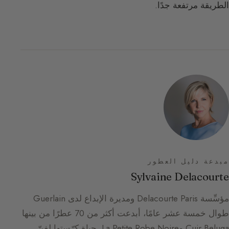
الطريقة مرتفعة جدًا.
مبدعة دليل العطور
Sylvaine Delacourte
مؤسِّسة Delacourte Paris ومديرة الإبداع لدى Guerlain
طوال خمسة عشر عامًا، أبدعت أكثر من 70 عطرًا من بينها
Cuir Beluga وLa Petite Robe Noire. حياة كرّستها لفنّ