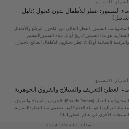
أسرار التصنيع
ماء السنتور: عطر للأطفال بدون كحول (دليل
شامل)
المحتوياتماء السنتور: العطر الخالي من الكحول للرضّع والأطفال
الصغارما هو ماء السنتور؟تاريخ أوائل مياه السنتورالتنظيم
والتركيبة (السلامة أولاً)أيّ عطر تختارون للأطفال؟نصائح لاختيار…
أسرار التصنيع
ماء العطر: التعريف والسيلاج والفروق الجوهرية
المحتوياتماء العطر (Eau de Parfum): التعريف والسيلاج والفروق
مع ماء التواليتما هو ماء العطر؟كيف تضعون ماء العطر؟المقارنة:
المنتجات الأخرى في عالم العطورلماذا…
رسالة DELACOURTE