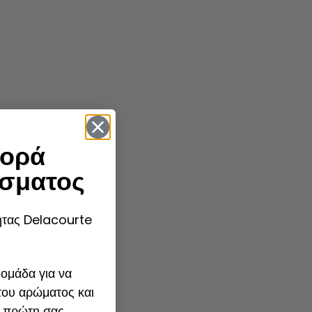
ορά
σματος
τητας Delacourte
ομάδα για να
του αρώματος και
 πρώτη σας