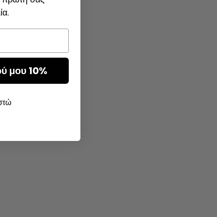
ία.
ού μου 10%
ιστώ