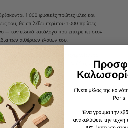
ρίσκονται 1.000 φυσικές πρώτες ύλες και
εις του, θα επιλέξει περίπου 1.000 πρώτες
νο — τον ειδικό κατάλογο που επιτρέπει στον
ίδια των αιθέριων ελαίων του.
 νέες πρώτες ύλες, ενώ άλλες εξαφανίζονται
Προσφ
τες ύλες προέρχονται από λουλούδια, φύλλα,
Καλωσορί
χύλισης στην
Γίνετε μέλος της κοινό
Paris.
Ένα γράμμα την εβδ
ανακαλύψετε την τέχνη 
10% έκπτωση στην