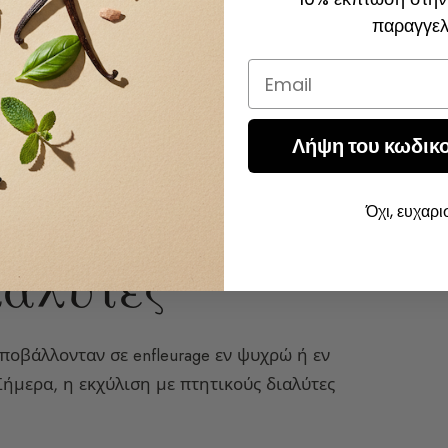
παραγγελ
Email
Λήψη του κωδικ
ης: Από το
Όχι, ευχαρ
ιαλύτες
υποβάλλονταν σε enfleurage εν ψυχρώ ή εν
Σήμερα, η εκχύλιση με πτητικούς διαλύτες