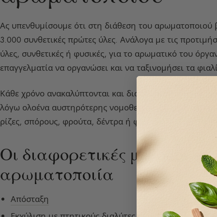
Ας υπενθυμίσουμε ότι στη διάθεση του αρωματοποιού β
3.000 συνθετικές πρώτες ύλες. Ανάλογα με τις προτιμήσ
ύλες, συνθετικές ή φυσικές, για το αρωματικό του όργα
επαγγελματία να οργανώσει και να ταξινομήσει τα φιαλ
Κάθε χρόνο ανακαλύπτονται και διατίθενται στην αγορά
λόγω ολοένα αυστηρότερης νομοθεσίας. Οι φυσικές πρώ
ρίζες, σπόρους, φρούτα, δέντρα ή φλοιούς.
Οι διαφορετικές μέθοδοι εκ
αρωματοποιία
Απόσταξη
Εκχύλιση με πτητικούς διαλύτες