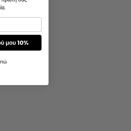
ία.
ού μου 10%
ιστώ