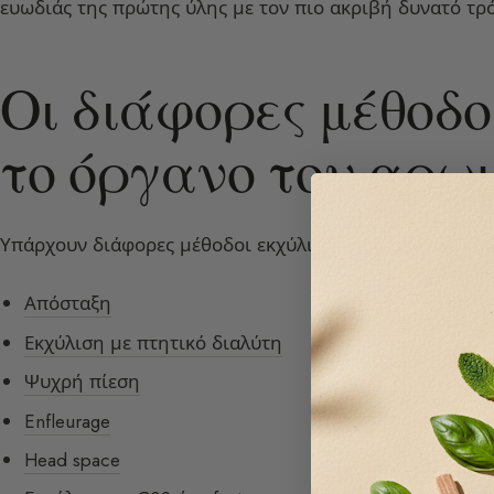
ευωδιάς της πρώτης ύλης με τον πιο ακριβή δυνατό τρ
Οι διάφορες μέθοδο
το όργανο του αρω
Υπάρχουν διάφορες μέθοδοι εκχύλισης πρώτων υλών σ
Απόσταξη
Εκχύλιση με πτητικό διαλύτη
Ψυχρή πίεση
Enfleurage
Head space