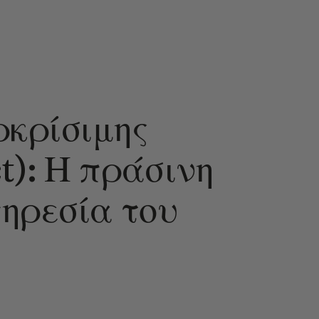
κρίσιμης
t): Η πράσινη
πηρεσία του