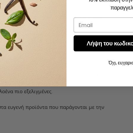
παραγγελ
00 συνθετικές πρώτες ύλες. Ο αρωματοποιός
Email
ήσει, ανάλογα με τις προτιμήσεις.
επιλογή των πρώτων υλών και συνήθως θα
Λήψη του κωδικ
γάζεται για μεγάλη εταιρεία, ο αρωματοποιός
ς.
Όχι, ευχαρ
ες ύλες, ενώ άλλες εξαφανίζονται, συχνά
 την πάροδο του χρόνου, οι τεχνικές
λοένα πιο εξελιγμένες.
τα ευγενή προϊόντα που παράγονται με την