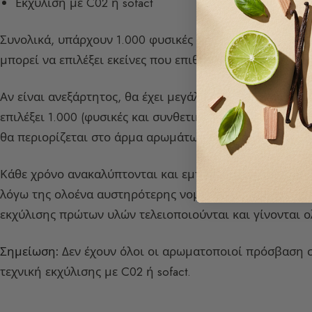
Εκχύλιση με C02 ή sofact
Συνολικά, υπάρχουν 1.000 φυσικές πρώτες ύλες και 3.0
μπορεί να επιλέξει εκείνες που επιθυμεί να χρησιμοποι
Αν είναι ανεξάρτητος, θα έχει μεγάλη ελευθερία στην 
επιλέξει 1.000 (φυσικές και συνθετικές). Ωστόσο, αν ερ
θα περιορίζεται στο άρμα αρωμάτων της εταιρείας αυτή
Κάθε χρόνο ανακαλύπτονται και εμπορεύονται νέες πρώτ
λόγω της ολοένα αυστηρότερης νομοθεσίας. Ομοίως, με
εκχύλισης πρώτων υλών τελειοποιούνται και γίνονται ο
Σημείωση:
Δεν έχουν όλοι οι αρωματοποιοί πρόσβαση σ
τεχνική εκχύλισης με C02 ή sofact.