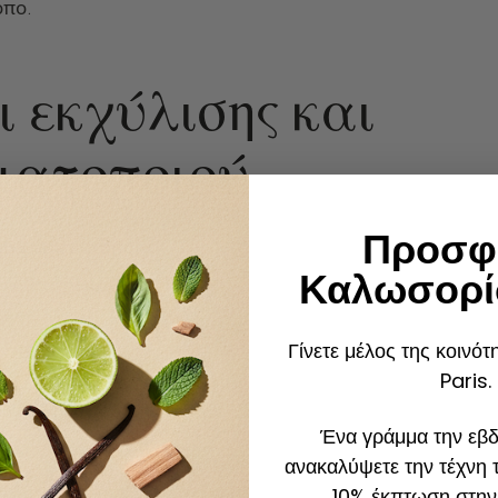
όπο.
ι εκχύλισης και
ματοποιού
Προσφ
την αρωματοποιία:
Καλωσορί
Γίνετε μέλος της κοινό
Paris.
Ένα γράμμα την εβδ
ανακαλύψετε την τέχνη 
10% έκπτωση στην