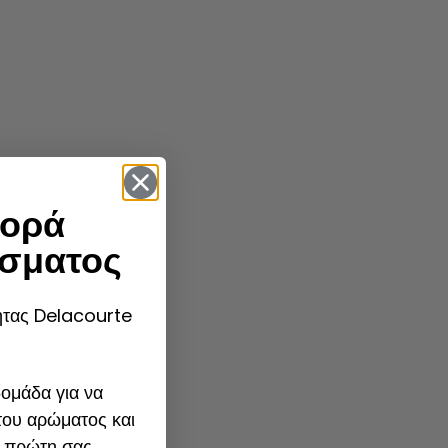
ορά
σματος
τητας Delacourte
ομάδα για να
του αρώματος και
 πρώτη σας