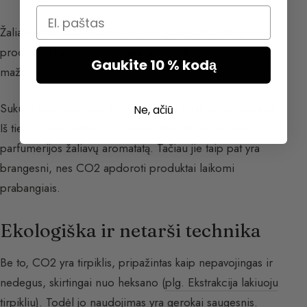
Email
Žaliava labai mažai kaitinama ir nepaliekama jokių
produkto liekanų. Ši technika ypač veiksminga visoms
Gaukite 10 % kodą
mažai lakioms medžiagoms, pavyzdžiui,
prieskoniai
.
Sukurti absoliutai pasižymi išskirtinių olfaktorinių savybių.
Ne, ačiū
Iš tiesų, gauti kvapieji produktai labai tiksliai atitinka
parfumerijos žaliavų aromatatą. Tačiau jie taip pat yra
brangesni, nes CO2 apdoroti produktai laikomi
prabangiais.
Ekologiška ir netarši technika
Be to, CO2 yra tirpiklis, pripažintas kaip nepavojingas ir
nedegus, skirtingai nuo heksano (
plg. Ekstrakcija lakiuoju
tirpikliu
). Todėl jo naudojimas yra gerokai saugesnis.