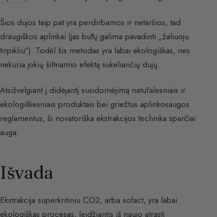
Šios dujos taip pat yra perdirbamos ir netaršios, tad
draugiškos aplinkai (jas būtų galima pavadinti „žaliuoju
tirpikliu“). Todėl šis metodas yra labai ekologiškas, nes
nekuria jokių šiltnamio efektą sukeliančių dujų.
Atsižvelgiant į didėjantį susidomėjimą natūralesniais ir
ekologiškesniais produktais bei griežtus aplinkosaugos
reglamentus, ši novatoriška ekstrakcijos technika sparčiai
auga.
Išvada
Ekstrakcija superkritiniu CO2, arba sofact, yra labai
ekologiškas procesas, leidžiantis iš naujo atrasti