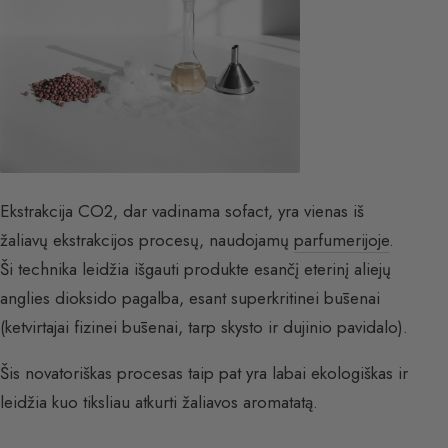
Ekstrakcija CO2, dar vadinama sofact, yra vienas iš
žaliavų ekstrakcijos procesų, naudojamų
parfumerijoje
.
Ši technika leidžia išgauti produkte esančį eterinį aliejų
anglies dioksido pagalba, esant superkritinei būsenai
(ketvirtajai fizinei būsenai, tarp skysto ir dujinio pavidalo).
Šis novatoriškas procesas taip pat yra labai ekologiškas ir
leidžia kuo tiksliau atkurti žaliavos aromatatą.