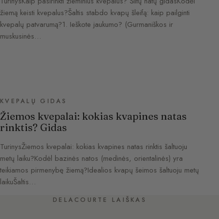
TurinysKaip pasirinkti žieminius kvepalus? Šiltų natų gidasKodėl
žiemą keisti kvepalus?Šaltis stabdo kvapų šleifą: kaip pailginti
kvepalų patvarumą?1. Ieškote jaukumo? (Gurmaniškos ir
muskusinės…
KVEPALŲ GIDAS
Žiemos kvepalai: kokias kvapines natas
rinktis? Gidas
TurinysŽiemos kvepalai: kokias kvapines natas rinktis šaltuoju
metų laiku?Kodėl bazinės natos (medinės, orientalinės) yra
teikiamos pirmenybę žiemą?Idealios kvapų šeimos šaltuoju metų
laikuŠaltis…
DELACOURTE LAIŠKAS