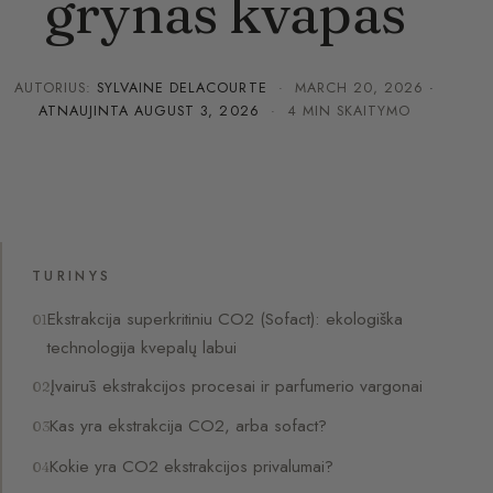
grynas kvapas
AUTORIUS:
SYLVAINE DELACOURTE
·
MARCH 20, 2026
·
ATNAUJINTA
AUGUST 3, 2026
· 4 MIN SKAITYMO
TURINYS
Ekstrakcija superkritiniu CO2 (Sofact): ekologiška
technologija kvepalų labui
Įvairūs ekstrakcijos procesai ir parfumerio vargonai
Kas yra ekstrakcija CO2, arba sofact?
Kokie yra CO2 ekstrakcijos privalumai?