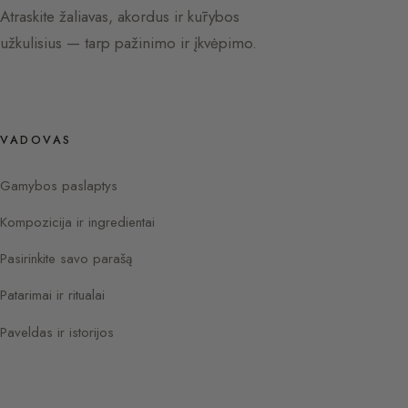
Atraskite žaliavas, akordus ir kūrybos
užkulisius — tarp pažinimo ir įkvėpimo.
VADOVAS
Gamybos paslaptys
Kompozicija ir ingredientai
Pasirinkite savo parašą
Patarimai ir ritualai
Paveldas ir istorijos