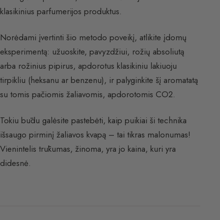
klasikinius parfumerijos produktus.
Norėdami įvertinti šio metodo poveikį, atlikite įdomų
eksperimentą: užuoskite, pavyzdžiui, rožių absoliutą
arba rožinius pipirus, apdorotus klasikiniu lakiuoju
tirpikliu (heksanu ar benzenu), ir palyginkite šį aromatatą
su tomis pačiomis žaliavomis, apdorotomis CO2.
Tokiu būdu galėsite pastebėti, kaip puikiai ši technika
išsaugo pirminį žaliavos kvapą – tai tikras malonumas!
Vienintelis trūkumas, žinoma, yra jo kaina, kuri yra
didesnė.