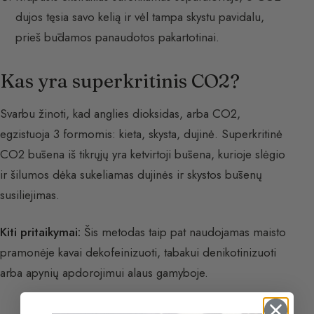
dujos tęsia savo kelią ir vėl tampa skystu pavidalu,
prieš būdamos panaudotos pakartotinai.
Kas yra superkritinis CO2?
Svarbu žinoti, kad anglies dioksidas, arba CO2,
egzistuoja 3 formomis: kieta, skysta, dujinė. Superkritinė
CO2 būsena iš tikrųjų yra ketvirtoji būsena, kurioje slėgio
ir šilumos dėka sukeliamas dujinės ir skystos būsenų
susiliejimas.
Kiti pritaikymai:
Šis metodas taip pat naudojamas maisto
pramonėje kavai dekofeinizuoti, tabakui denikotinizuoti
arba apynių apdorojimui alaus gamyboje.