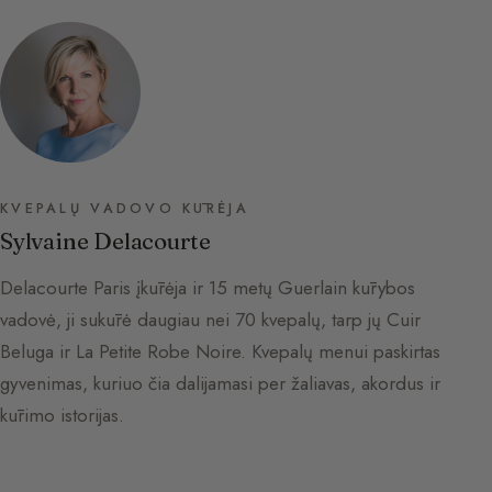
KVEPALŲ VADOVO KŪRĖJA
Sylvaine Delacourte
Delacourte Paris įkūrėja ir 15 metų Guerlain kūrybos
vadovė, ji sukūrė daugiau nei 70 kvepalų, tarp jų Cuir
Beluga ir La Petite Robe Noire. Kvepalų menui paskirtas
gyvenimas, kuriuo čia dalijamasi per žaliavas, akordus ir
kūrimo istorijas.