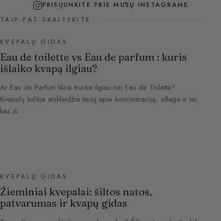
PRISIJUNKITE PRIE MŪSŲ INSTAGRAME
TAIP PAT SKAITYKITE
KVEPALŲ GIDAS
Eau de toilette vs Eau de parfum : kuris
išlaiko kvapą ilgiau?
Ar Eau de Parfum tikrai trunka ilgiau nei Eau de Toilette?
Kvepalų kūrėja atskleidžia tiesą apie koncentraciją, sillage ir tai,
kas iš…
KVEPALŲ GIDAS
Žieminiai kvepalai: šiltos natos,
patvarumas ir kvapų gidas