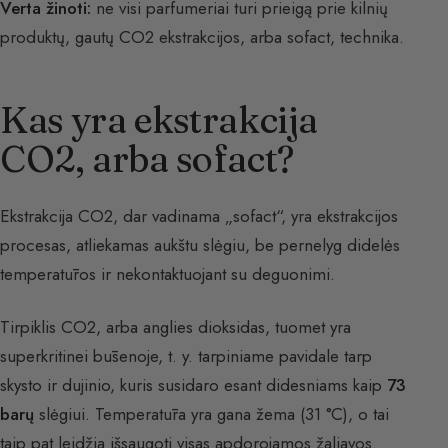
Verta žinoti:
ne visi parfumeriai turi prieigą prie kilnių
produktų, gautų CO2 ekstrakcijos, arba sofact, technika.
Kas yra ekstrakcija
CO2, arba sofact?
Ekstrakcija CO2, dar vadinama „sofact“, yra ekstrakcijos
procesas, atliekamas aukštu slėgiu, be pernelyg didelės
temperatūros ir nekontaktuojant su deguonimi.
Tirpiklis CO2, arba anglies dioksidas, tuomet yra
superkritinei būsenoje, t. y. tarpiniame pavidale tarp
skysto ir dujinio, kuris susidaro esant didesniams kaip
73
barų
slėgiui. Temperatūra yra gana žema (31 °C), o tai
taip pat leidžia išsaugoti visas apdorojamos žaliavos