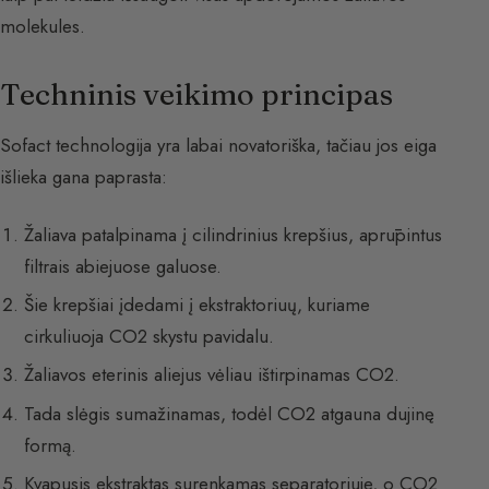
molekules.
Techninis veikimo principas
Sofact technologija yra labai novatoriška, tačiau jos eiga
išlieka gana paprasta:
Žaliava patalpinama į cilindrinius krepšius, aprūpintus
filtrais abiejuose galuose.
Šie krepšiai įdedami į ekstraktoriuų, kuriame
cirkuliuoja CO2 skystu pavidalu.
Žaliavos eterinis aliejus vėliau ištirpinamas CO2.
Tada slėgis sumažinamas, todėl CO2 atgauna dujinę
formą.
Kvapusis ekstraktas surenkamas separatoriuje, o CO2