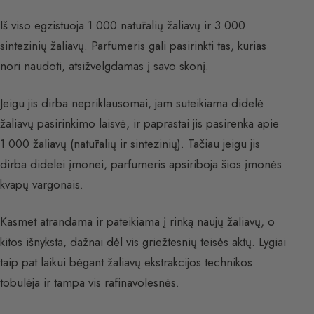
Iš viso egzistuoja 1 000 natūralių žaliavų ir 3 000
sintezinių žaliavų. Parfumeris gali pasirinkti tas, kurias
nori naudoti, atsižvelgdamas į savo skonį.
Jeigu jis dirba nepriklausomai, jam suteikiama didelė
žaliavų pasirinkimo laisvė, ir paprastai jis pasirenka apie
1 000 žaliavų (natūralių ir sintezinių). Tačiau jeigu jis
dirba didelei įmonei, parfumeris apsiriboja šios įmonės
kvapų vargonais.
Kasmet atrandama ir pateikiama į rinką naujų žaliavų, o
kitos išnyksta, dažnai dėl vis griežtesnių teisės aktų. Lygiai
taip pat laikui bėgant žaliavų ekstrakcijos technikos
tobulėja ir tampa vis rafinavolesnės.