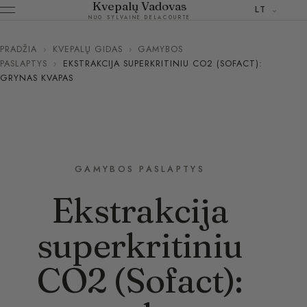
Kvepalų Vadovas
LT
NUO SYLVAINE DELACOURTE
PRADŽIA
›
KVEPALŲ GIDAS
›
GAMYBOS
PASLAPTYS
›
EKSTRAKCIJA SUPERKRITINIU CO2 (SOFACT):
GRYNAS KVAPAS
GAMYBOS PASLAPTYS
Ekstrakcija
superkritiniu
CO2 (Sofact):