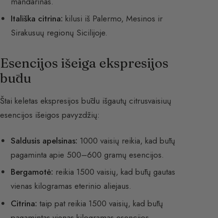
mandarinas.
Itališka citrina:
kilusi iš Palermo, Mesinos ir
Sirakusuų regionų Sicilijoje.
Esencijos išeiga ekspresijos
būdu
Štai keletas ekspresijos būdu išgautų citrusvaisiuų
esencijos išeigos pavyzdžių:
Saldusis apelsinas:
1000 vaisių reikia, kad būtų
pagaminta apie 500–600 gramų esencijos.
Bergamotė:
reikia 1500 vaisių, kad būtų gautas
vienas kilogramas eterinio aliejaus.
Citrina:
taip pat reikia 1500 vaisių, kad būtų
pagamintas vienas kilogramas esencijos.