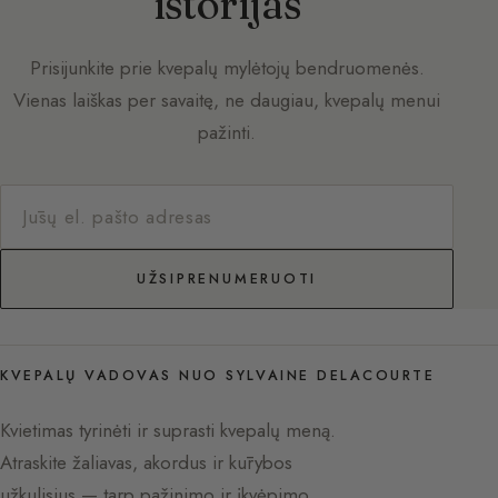
istorijas
Prisijunkite prie kvepalų mylėtojų bendruomenės.
Vienas laiškas per savaitę, ne daugiau, kvepalų menui
pažinti.
UŽSIPRENUMERUOTI
KVEPALŲ VADOVAS NUO SYLVAINE DELACOURTE
Kvietimas tyrinėti ir suprasti kvepalų meną.
Atraskite žaliavas, akordus ir kūrybos
užkulisius — tarp pažinimo ir įkvėpimo.