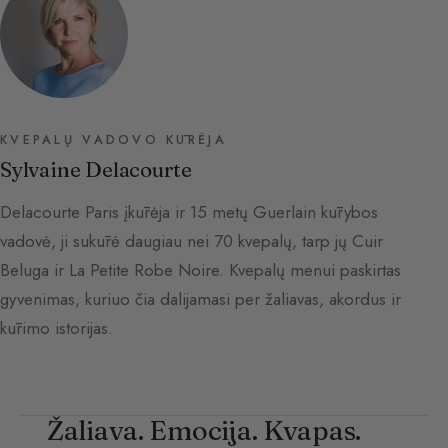
KVEPALŲ VADOVO KŪRĖJA
Sylvaine Delacourte
Delacourte Paris įkūrėja ir 15 metų Guerlain kūrybos
vadovė, ji sukūrė daugiau nei 70 kvepalų, tarp jų Cuir
Beluga ir La Petite Robe Noire. Kvepalų menui paskirtas
gyvenimas, kuriuo čia dalijamasi per žaliavas, akordus ir
kūrimo istorijas.
Žaliava. Emocija. Kvapas.