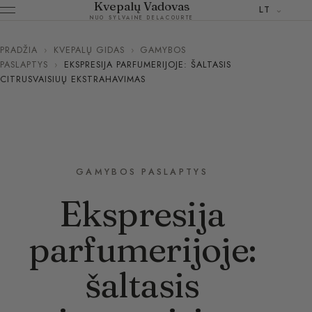
Kvepalų Vadovas
LT
NUO SYLVAINE DELACOURTE
PRADŽIA
›
KVEPALŲ GIDAS
›
GAMYBOS
PASLAPTYS
›
EKSPRESIJA PARFUMERIJOJE: ŠALTASIS
CITRUSVAISIUŲ EKSTRAHAVIMAS
GAMYBOS PASLAPTYS
Ekspresija
parfumerijoje:
šaltasis