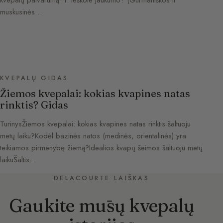
muskusinės…
KVEPALŲ GIDAS
Žiemos kvepalai: kokias kvapines natas
rinktis? Gidas
TurinysŽiemos kvepalai: kokias kvapines natas rinktis šaltuoju
metų laiku?Kodėl bazinės natos (medinės, orientalinės) yra
teikiamos pirmenybę žiemą?Idealios kvapų šeimos šaltuoju metų
laikuŠaltis…
DELACOURTE LAIŠKAS
Gaukite mūsų kvepalų