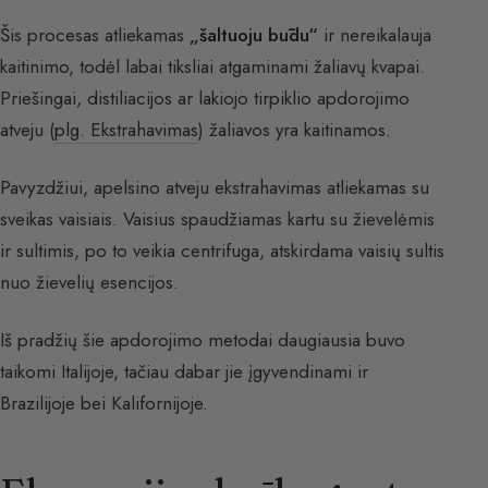
Šis procesas atliekamas
„šaltuoju būdu“
ir nereikalauja
kaitinimo, todėl labai tiksliai atgaminami žaliavų kvapai.
Priešingai, distiliacijos ar lakiojo tirpiklio apdorojimo
atveju (
plg. Ekstrahavimas
) žaliavos yra kaitinamos.
Pavyzdžiui, apelsino atveju ekstrahavimas atliekamas su
sveikas vaisiais. Vaisius spaudžiamas kartu su žievelėmis
ir sultimis, po to veikia centrifuga, atskirdama vaisių sultis
nuo žievelių esencijos.
Iš pradžių šie apdorojimo metodai daugiausia buvo
taikomi Italijoje, tačiau dabar jie įgyvendinami ir
Brazilijoje bei Kalifornijoje.