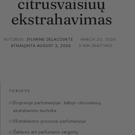
citrusvaisiuų
ekstrahavimas
AUTORIUS:
SYLVAINE DELACOURTE
·
MARCH 20, 2026
·
ATNAUJINTA
AUGUST 3, 2026
· 5 MIN SKAITYMO
TURINYS
Ekspresija parfumerijoje: šaltojo citrusvaisiuų
ekstrahavimo technika
Ekstrahavimo procesai parfumerijoje
Žaliavos ant parfumerio vargonų