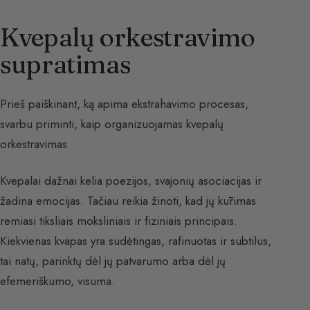
Kvepalų orkestravimo
supratimas
Prieš paiškinant, ką apima ekstrahavimo procesas,
svarbu priminti, kaip organizuojamas kvepalų
orkestravimas.
Kvepalai dažnai kelia poezijos, svajonių asociacijas ir
žadina emocijas. Tačiau reikia žinoti, kad jų kūrimas
remiasi tiksliais moksliniais ir fiziniais principais.
Kiekvienas kvapas yra sudėtingas, rafinuotas ir subtilus,
tai natų, parinktų dėl jų patvarumo arba dėl jų
efemeriškumo, visuma.