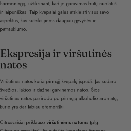
harmoningą, užtikrinant, kad jo garavimas būtų nuolatūs
ir laipsniškas. Taip kvepalai galės atskleisti visus savo
aspektus, kas suteiks jiems daugiau gyvybės ir
patrauklumo.
Ekspresija ir viršutinės
natos
Viršutinės natos kuria pirmąjį kvepalų įspūdį. Jas sudaro
šviežios, lakios ir dažnai gaivinamos natos. Šios
viršutinės natos pasirodo po pirmųjų alkoholio aromatų,
kurie yra dar labiau efemeriški.
Citrusvaisiai priklauso
viršutinėms natoms
(
plg.
Citrusinis aspektas
). Jie suteikia kvepalams šypseną,