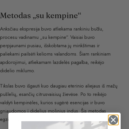
Metodas „su kempine“
Anksčiau ekspresija buvo atliekama rankiniu būdu,
procesu vadinamu „su kempine“. Vaisiai buvo
perpjaunami pusiau, išskobtama jų minkštimas ir
paliekami pailsėti kelioms valandoms. Šiam rankiniam
apdorojimui, atliekamam lazdelės pagalba, reikėjo
didelio miklumo.
Tikslas buvo išgauti kuo daugiau eterinio aliejaus iš mažų
pūslelių, esančių citrusvaisiuų žievėse. Po to reikėjo
valdyti kempinėles, kurios sugėrė esencijas ir buvo
gniaudomos į didelius molinius indus. Šis metodas
egzistuoja ir šiandien, tačiau išlieka labai retas.