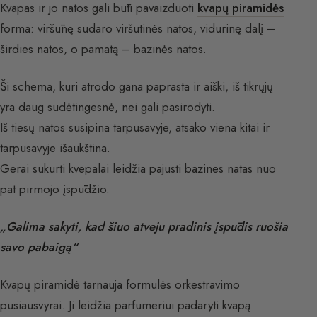
Kvapas ir jo natos gali būti pavaizduoti
kvapų piramidės
forma: viršūnę sudaro viršutinės natos, vidurinę dalį –
širdies natos, o pamatą – bazinės natos.
Ši schema, kuri atrodo gana paprasta ir aiški, iš tikrųjų
yra daug sudėtingesnė, nei gali pasirodyti.
Iš tiesų natos susipina tarpusavyje, atsako viena kitai ir
tarpusavyje išaukština.
Gerai sukurti kvepalai leidžia pajusti bazines natas nuo
pat pirmojo įspūdžio.
„Galima sakyti, kad šiuo atveju pradinis įspūdis ruošia
savo pabaigą“
Kvapų piramidė tarnauja formulės orkestravimo
pusiausvyrai. Ji leidžia parfumeriui padaryti kvapą