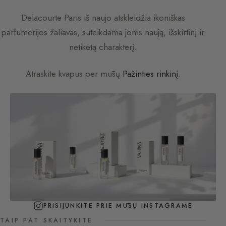
Delacourte Paris
iš naujo atskleidžia ikoniškas
parfumerijos žaliavas, suteikdama joms naują, išskirtinį ir
netikėtą charakterį.
Atraskite kvapus per mūsų
Pažinties rinkinį
.
PRISIJUNKITE PRIE MŪSŲ INSTAGRAME
TAIP PAT SKAITYKITE