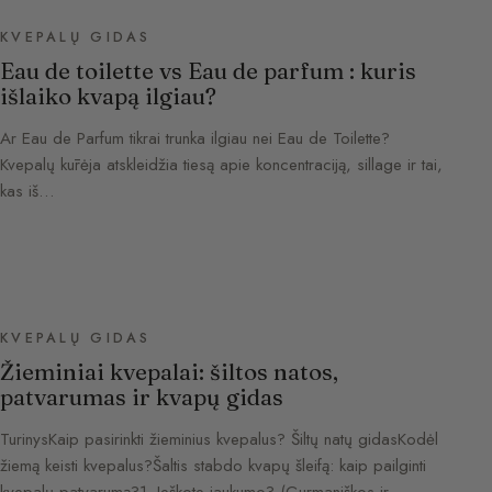
KVEPALŲ GIDAS
Eau de toilette vs Eau de parfum : kuris
išlaiko kvapą ilgiau?
Ar Eau de Parfum tikrai trunka ilgiau nei Eau de Toilette?
Kvepalų kūrėja atskleidžia tiesą apie koncentraciją, sillage ir tai,
kas iš…
KVEPALŲ GIDAS
Žieminiai kvepalai: šiltos natos,
patvarumas ir kvapų gidas
TurinysKaip pasirinkti žieminius kvepalus? Šiltų natų gidasKodėl
žiemą keisti kvepalus?Šaltis stabdo kvapų šleifą: kaip pailginti
kvepalų patvarumą?1. Ieškote jaukumo? (Gurmaniškos ir