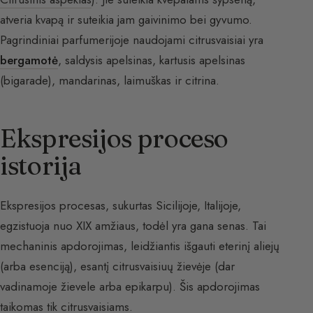
atveria kvapą ir suteikia jam gaivinimo bei gyvumo.
Pagrindiniai parfumerijoje naudojami citrusvaisiai yra
bergamotė
, saldysis apelsinas, kartusis apelsinas
(bigarade), mandarinas, laimuškas ir citrina.
Ekspresijos proceso
istorija
Ekspresijos procesas, sukurtas Sicilijoje, Italijoje,
egzistuoja nuo XIX amžiaus, todėl yra gana senas. Tai
mechaninis apdorojimas, leidžiantis išgauti eterinį aliejų
(arba esenciją), esantį citrusvaisiuų žievėje (dar
vadinamoje žievele arba epikarpu). Šis apdorojimas
taikomas tik citrusvaisiams.