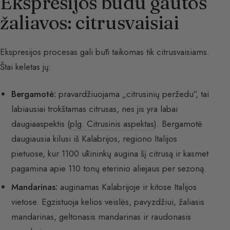
Ekspresijos būdu gautos
žaliavos: citrusvaisiai
Ekspresijos procesas gali būti taikomas tik citrusvaisiams.
Štai keletas jų:
Bergamotė:
pravardžiuojama „citrusinių peržedu“, tai
labiausiai trokštamas citrusas, nes jis yra labai
daugiaaspektis (
plg. Citrusinis aspektas
). Bergamotė
daugiausia kilusi iš Kalabrijos, regiono Italijos
pietuose, kur 1100 ūkininkų augina šį citrusą ir kasmet
pagamina apie 110 tonų eterinio aliejaus per sezoną.
Mandarinas:
auginamas Kalabrijoje ir kitose Italijos
vietose. Egzistuoja kelios veislės, pavyzdžiui, žaliasis
mandarinas, geltonasis mandarinas ir raudonasis