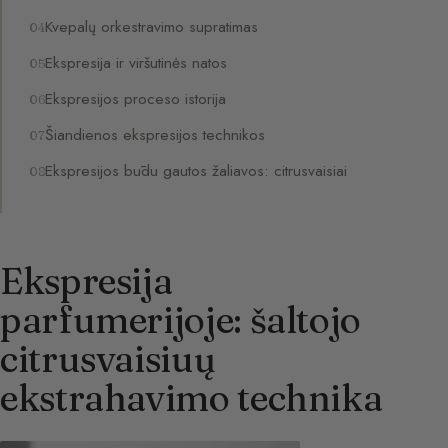
Kvepalų orkestravimo supratimas
Ekspresija ir viršutinės natos
Ekspresijos proceso istorija
Šiandienos ekspresijos technikos
Ekspresijos būdu gautos žaliavos: citrusvaisiai
Ekspresija
parfumerijoje: šaltojo
citrusvaisiuų
ekstrahavimo technika