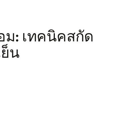
อม: เทคนิคสกัด
ย็น