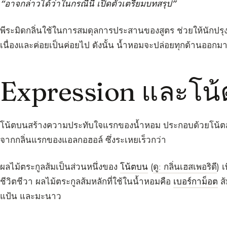
“อาจกล่าวได้ว่าในกรณีนี้ เปิดตัวเตรียมบทสรุป”
พีระมิดกลิ่นใช้ในการสมดุลการประสานของสูตร ช่วยให้นักปรุ
เนื่องและค่อยเป็นค่อยไป ดังนั้น น้ำหอมจะปล่อยทุกด้านออกม
Expression และโน
โน้ตบนสร้างความประทับใจแรกของน้ำหอม ประกอบด้วยโน้ตสด 
จากกลิ่นแรกของแอลกอฮอล์ ซึ่งระเหยเร็วกว่า
ผลไม้ตระกูลส้มเป็นส่วนหนึ่งของ
โน้ตบน
(
ดู: กลิ่นเฮสเพอริดี
) 
ชีวิตชีวา ผลไม้ตระกูลส้มหลักที่ใช้ในน้ำหอมคือ
เบอร์กาม็อต
ส้
แป้น และมะนาว