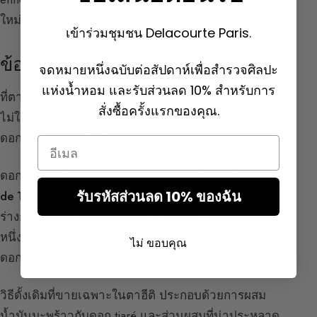
ใหม่ที่ Grasse โดยเฉพาะสำหรับทิวลิป
เข้าร่วมชุมชน Delacourte Paris.
ข้อยกเว้น Monoï de Tahiti
จดหมายหนึ่งฉบับต่อสัปดาห์เพื่อสำรวจศิลปะ
แห่งน้ำหอม และรับส่วนลด 10% สำหรับการ
ที่ตาฮีติ ยังมีการดำเนินการ enfleurage อย่างเงียบเชียบ
สั่งซื้อครั้งแรกของคุณ.
ไม่ใช่บนกรอบไม้แบบศตวรรษที่ 18 แต่โดย “การแช่”
ดอกไม้ Monoï หรือ Tiaré เป็นเวลา 10 วัน
Email
ดอกไม้เหล่านี้บำบัดในน้ำมันมะพร้าว เพื่อให้ได้
Monoï
รับรหัสส่วนลด 10% ของฉัน
de Tahiti
ที่มีการรับรองแหล่งกำเนิด น้ำมันนี้ใช้บน
ร่างกายหรือผมโดยผู้หญิง ผู้ชาย และเด็ก ยังคงเป็นส่วน
หนึ่งของประเพณีและพิธีกรรมท้องถิ่น รู้จัก Monoï แท้จาก
ไม่ ขอบคุณ
ดอก tiaré ที่วางไว้ในขวด
วิธีดั้งเดิมที่ขายเฉพาะในตาฮีติ ประกอบด้วยการผสม
น้ำมันมะพร้าวกับดอก tiaré และส่วนผสมที่น่าประหลาด