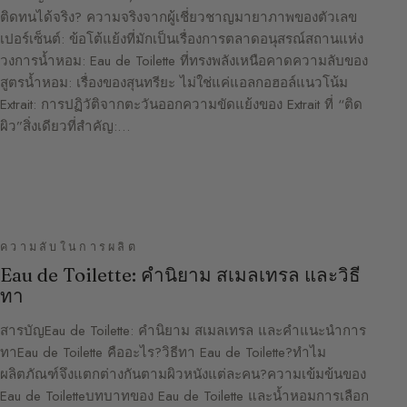
ติดทนได้จริง? ความจริงจากผู้เชี่ยวชาญมายาภาพของตัวเลข
เปอร์เซ็นต์: ข้อโต้แย้งที่มักเป็นเรื่องการตลาดอนุสรณ์สถานแห่ง
วงการน้ำหอม: Eau de Toilette ที่ทรงพลังเหนือคาดความลับของ
สูตรน้ำหอม: เรื่องของสุนทรียะ ไม่ใช่แค่แอลกอฮอล์แนวโน้ม
Extrait: การปฏิวัติจากตะวันออกความขัดแย้งของ Extrait ที่ “ติด
ผิว”สิ่งเดียวที่สำคัญ:…
ความลับในการผลิต
Eau de Toilette: คำนิยาม สเมลเทรล และวิธี
ทา
สารบัญEau de Toilette: คำนิยาม สเมลเทรล และคำแนะนำการ
ทาEau de Toilette คืออะไร?วิธีทา Eau de Toilette?ทำไม
ผลิตภัณฑ์จึงแตกต่างกันตามผิวหนังแต่ละคน?ความเข้มข้นของ
Eau de Toiletteบทบาทของ Eau de Toilette และน้ำหอมการเลือก