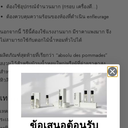
ต้องใช้อุปกรณ์จำนวนมาก (กรอบ เครื่องตี…)
ต้องควบคุมความร้อนของห้องที่ดำเนิน enfleurage
นอกจากนี้ วิธีนี้ต้องใช้แรงงานมาก มีราคาแพงมาก จึง
ไม่สามารถใช้กับดอกไม้น้ำหอมทั่วไปได้
ผลิตภัณฑ์สุดท้ายที่เรียกว่า “absolu des pommades”
สงวนไว้สำหรับบ้านน้ำหอมใหญ่หรือผู้ที่จ่ายราคาสูง
สำหรับสูตร ที่ Guerlain เมื่อไม่นานมานี้ enfleurage ของ
ทิวลิปทำในน้ำมัน
เนยมะม่วง
:
Flora Bloom
ของ Guerlain
เทคนิค enfleurage ในปัจจุบัน
เทคนิคเก่าแก่นี้ถูกแทนที่ด้วยการสกัดด้วยตัวทำละลาย
ระเหยและการสกัดด้วย CO2 หรือ sofact ปัจจุบัน
ข้อเสนอต้อนรับ
enfleurage ใช้น้อยมาก แต่มีความคิดริเริ่ม enfleurage