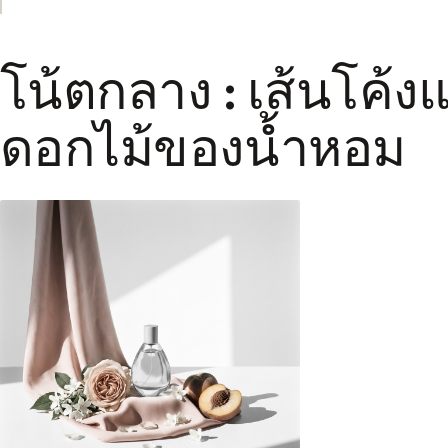
โน้ตกลาง : เส้นโค้
ดอกไม้ของน้ำหอม