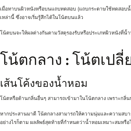
เมื่อทาบนผิวหนังหรือบนแถบทดสอบ (แถบกระดาษใช้ทดสอบน้ำหอ
เหล่านี้ ซึ่งอาจเริ่มรู้สึกได้ในโน้ตบนแล้ว
โน้ตบนจะให้ผลต่างกันตามวัสดุรองรับหรือประเภทผิวหนังที่น
โน้ตกลาง : โน้ตเปลี่
เส้นโค้งของน้ำหอม
โน้ตหรือด้านกลิ่นอื่นๆ สามารถเข้ามาในโน้ตกลาง เพราะกลิ่นทั
หากประสานมาดี โน้ตกลางสามารถให้ความนุ่มและความสบาย
อย่างไรก็ตาม ผลลัพธ์สุดท้ายที่กำหนดว่าน้ำหอมเหมาะสมหรื