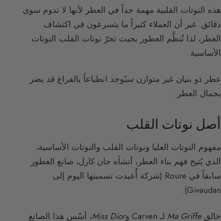
هذه النوتات القلبية مهمة جداً في العطر لأنها لا تدوم سوى
دقائق. غير أن العملاء كثيراً ما يتسرعون في اكتشاف
العطر، لذا تُنظَّم العطور بحيث تجرّ نوتات القلب النوتات
الأساسية.
عطر ذو بنيان غير متوازن سيُوجد انطباعاً بالفراغ قد يضر
بجمال العطر.
أصل نوتات القلب
مفهوم النوتات العليا ونوتات القلب والنوتات الأساسية،
الذي يُتيح فهم بناء العطر، أنشأه جان كارل، صانع العطور
سابقاً في Roure (شركة أُعيدت تسميتها اليوم إلى
Givaudan).
خالق
Ma Griffe
لـ Carven و
Miss Dior
، أسّس هذا الصانع