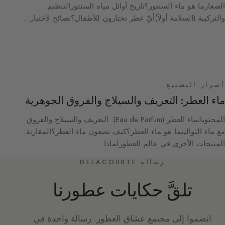
الصغارما هو ماء السنتور؟تاريخ أوائل مياه السنتورالتنظيم
والتركيبة (السلامة أولاً)أيّ عطر تختارون للأطفال؟نصائح لاختيار…
أسرار التصنيع
ماء العطر: التعريف والسيلاج والفروق الجوهرية
المحتوياتماء العطر (Eau de Parfum): التعريف والسيلاج والفروق
مع ماء التواليتما هو ماء العطر؟كيف تضعون ماء العطر؟المقارنة:
المنتجات الأخرى في عالم العطورلماذا…
رسالة DELACOURTE
تلقَّ حكايات عطورنا
انضموا إلى مجتمع عشاق العطور. رسالة واحدة في