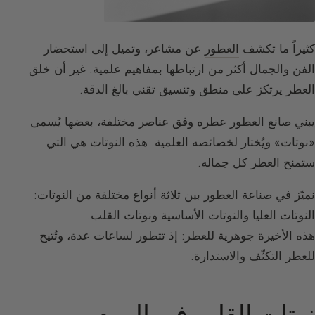
كثيراً ما تكشف
العطور
عن مشاعر، وتميل إلى استحضار
الفن والجمال أكثر من ارتباطها بمفاهيم علمية. غير أن خلق
العطر يرتكز على منطق وتنسيق تقني بالغ الدقة.
يبني صانع العطور عطره وفق عناصر مختلفة، بعضها يُسمى
«نوتات» ويُختار لخصائصه العلمية. هذه النوتات هي التي
ستمنح العطر كل جماله.
نميّز في صناعة العطور بين ثلاثة أنواع مختلفة من النوتات:
النوتات العليا والنوتات الأساسية ونوتات القلب.
هذه الأخيرة جوهرية للعطر: إذ تتطور لساعات عدة، وتُتيح
للعطر التكثّف والاستدارة.
نوتات القلب في الهرم