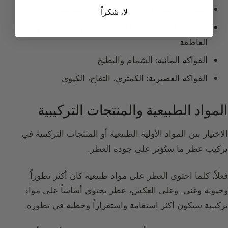
الفواكه الصفراء:
الخوخ، البرقوق، المشمش
لا، شكراً
الفواكه الإكزوتيكية:
المانغو، الأناناس، الموز، فاكهة
العاطفة
الفواكه المائية:
الشمام والبطيخ
الفواكه العصيرية:
الكمثرى، التفاح، الكيوي
المواد الطبيعية والمنتجات التركيبية
الاختيار بين المواد الأولية الطبيعية أو المنتجات التركيبية في
تركيب عطر ما سيُؤثر على جودة العطر.
فعلاً، كلما احتوى العطر على مواد طبيعية كان أكثر تطوراً
وحيوية وغنى. وعلى العكس، عطر يحتوي أساساً على مواد
تركيبية سيكون أكثر استقامة واستقراراً وخطية في تطوره.