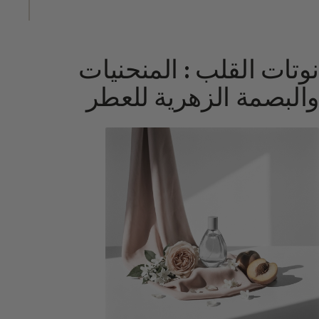
نوتات القلب : المنحنيات
والبصمة الزهرية للعطر