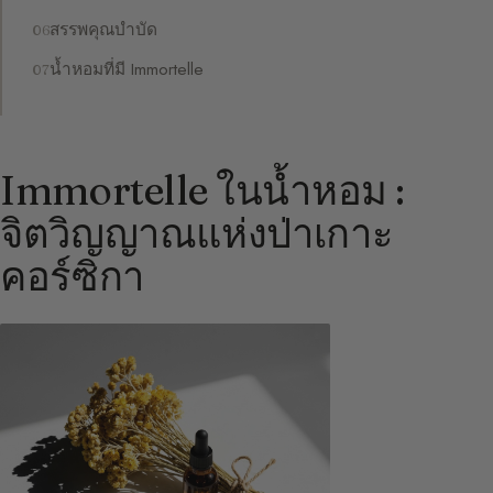
สรรพคุณบำบัด
น้ำหอมที่มี Immortelle
Immortelle ในน้ำหอม :
จิตวิญญาณแห่งป่าเกาะ
คอร์ซิกา