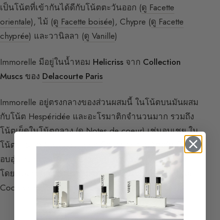
เป็นโน้ตที่เข้ากันได้ดีกับโน้ตตะวันออก (
ดู Facette
orientale
), ไม้ (
ดู Facette boisée
), Chypre (
ดู Facette
chyprée
) และวานิลลา (
ดู Vanille
)
Immorelle มีอยู่ในน้ำหอม
Helicriss
จาก
Collection
Muscs ของ
Delacourte Paris
Immorelle อยู่ตรงกลางของส่วนผสมนี้ ในโน้ตบนมันผสม
กับโน้ต Hespéridée และอะโรมาติกจำนวนมาก รวมถึง
โน้ตเผ็ดในโน้ตกลาง (
ดู Notes de coeur
) เช่นอบเชย ใน
โน้ตฐาน (
ดู Notes de fond
) มีการประสานวัตถุดิบที่
อบอุ่นกว่า เช่น Tonka Bean,
แพทชูลี
และกำยาน และ
โดยเฉพาะอย่างยิ่งในปริมาณมาก โน้ตมัสก์ที่ห่อหุ้มและ
Cocooning ที่ทำจากมัสก์ขาว (
ดู Facette musquée
)