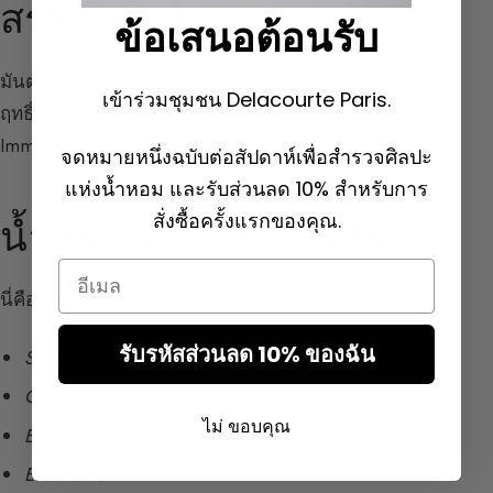
สรรพคุณบำบัด
ข้อเสนอต้อนรับ
มันต่อสู้กับความเฉื่อยชาและภาวะซึมเศร้า Immortelle มี
เข้าร่วมชุมชน Delacourte Paris.
ฤทธิ์ต้านเชื้อรา ต้านแบคทีเรีย และต้านการอักเสบ
Immortelle ช่วยให้แผลหายและขจัดรอยฟกช้ำใดๆ
จดหมายหนึ่งฉบับต่อสัปดาห์เพื่อสำรวจศิลปะ
แห่งน้ำหอม และรับส่วนลด 10% สำหรับการ
สั่งซื้อครั้งแรกของคุณ.
น้ำหอมที่มี Immortelle
Email
นี่คือรายการน้ำหอมที่มี Immortelle:
รับรหัสส่วนลด 10% ของฉัน
Sables
Goutal
Cuir Beluga
Guerlain
ไม่ ขอบคุณ
Eau de Cologne
Guerlain (ยกเลิก)
Eau du 68
Guerlain