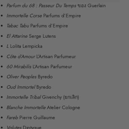
Parfum du 68 : Passeur Du Temps
ของ Guerlain
Immortelle Corse
Parfums d’Empire
Tabac Tabu
Parfums d’Empire
El Attarine
Serge Lutens
L
Lolita Lempicka
Côte d’Amour
L’Artisan Parfumeur
60 Mirabilis
L’Artisan Parfumeur
Oliver Peoples
Byredo
Oud Immortel
Byredo
Immortelle Tribal
Givenchy (ยกเลิก)
Blanche Immortelle
Atelier Cologne
Fareb
Pierre Guillaume
Volutes
Diptyque