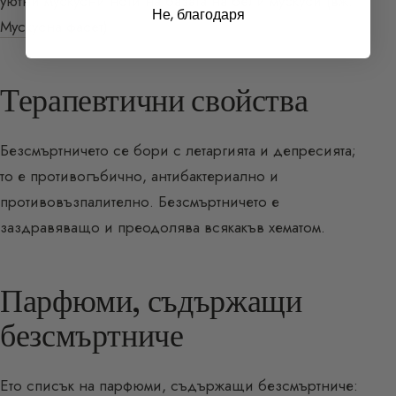
уютни мускусни ноти на базата на бели мускуси (
вж.
Не, благодаря
Мускусна фасет
).
Терапевтични свойства
Безсмъртничето се бори с летаргията и депресията;
то е противогъбично, антибактериално и
противовъзпалително. Безсмъртничето е
заздравяващо и преодолява всякакъв хематом.
Парфюми, съдържащи
безсмъртниче
Ето списък на парфюми, съдържащи безсмъртниче: