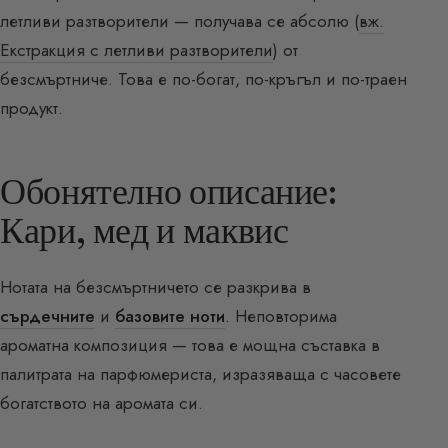
летливи разтворители — получава се абсолю (
вж.
Екстракция с летливи разтворители
) от
безсмъртниче. Това е по-богат, по-кръгъл и по-траен
продукт.
Обонятелно описание:
Кари, мед и маквис
Нотата на безсмъртничето се разкрива в
сърдечните
и
базовите ноти
. Неповторима
ароматна композиция — това е мощна съставка в
палитрата на парфюмериста, изразяваща с часовете
богатството на аромата си.