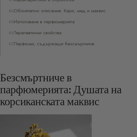
Обонятелно описание: Кари, мед и маквис
Използване в парфюмерията
Терапевтични свойства
Парфюми, съдържащи безсмъртниче
Безсмъртниче в
парфюмерията: Душата на
корсиканската маквис