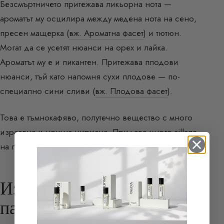
Безсмъртничето притежава ликьорна нота —
ароматът му осцилира между медена нота на сено,
пресен мащерка (
вж. Ароматна фасет
) и тютюн.
Могат да се усетят нюанси на орех и лайка.
Ароматът му е и пикантен. Притежава плодови
нюанси, тъй като напомня сухи плодове — по-
специално сини сливи (
вж. Плодова фасет
).
Това е тъмнокафяво, полутечно вещество с много
изразена и мощна миризма. Придава много sillage
на парфюма.
Използване в
парфюмерията