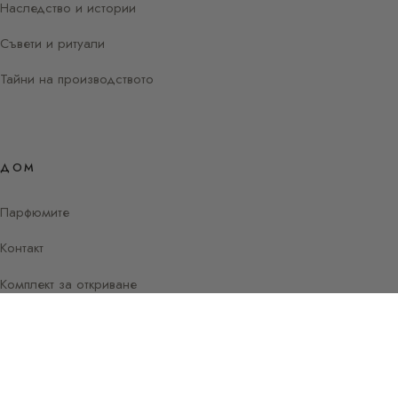
Наследство и истории
Съвети и ритуали
Тайни на производството
ДОМ
Парфюмите
Контакт
Комплект за откриване
Instagram
Facebook