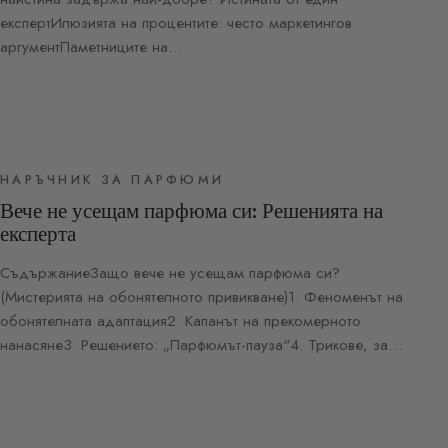
експертИлюзията на процентите: често маркетингов
аргументПаметниците на…
НАРЪЧНИК ЗА ПАРФЮМИ
Вече не усещам парфюма си: Решенията на
експерта
СъдържаниеЗащо вече не усещам парфюма си?
(Мистерията на обонятелното привикване)1. Феноменът на
обонятелната адаптация2. Капанът на прекомерното
нанасяне3. Решението: „Парфюмът-пауза“4. Трикове, за…