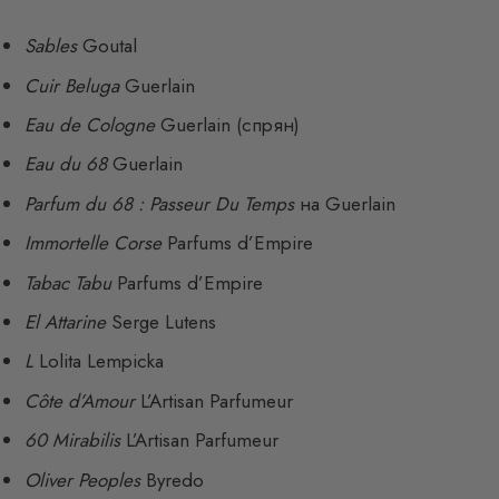
Sables
Goutal
Cuir Beluga
Guerlain
Eau de Cologne
Guerlain (спрян)
Eau du 68
Guerlain
Parfum du 68 : Passeur Du Temps
на Guerlain
Immortelle Corse
Parfums d’Empire
Tabac Tabu
Parfums d’Empire
El Attarine
Serge Lutens
L
Lolita Lempicka
Côte d’Amour
L’Artisan Parfumeur
60 Mirabilis
L’Artisan Parfumeur
Oliver Peoples
Byredo