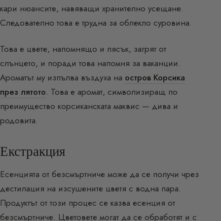
кари нюансите, навяващи хранително усещане.
Следователно това е трудна за облекло суровина.
Това е цвете, напомнящо и пясък, загрят от
слънцето, и поради това напомня за ваканции.
Ароматът му изпълва въздуха на
остров Корсика
през лятото
. Това е аромат, символизиращ по
преимущество корсиканската маквис — дива и
родовита.
Екстракция
Есенцията от безсмъртниче може да се получи чрез
дестилация на изсушените цветя с водна пара.
Продуктът от този процес се казва есенция от
безсмъртниче. Цветовете могат да се обработят и с