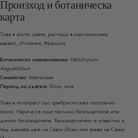
Произход и ботаническа
карта
Това е жълто цвете, растящо в корсиканската
маквис, Испания, Франция.
Ботаническо наименование:
Hélichrysum
Angustifolium
Семейство:
Asteraceae
Период на цъфтеж:
Юни, юли
Това е полухраст със сребристосиво постоянно
листо. Нарича се още пясъчно безсмъртниче или
дюнно безсмъртниче. Безсмъртничето е известно и
под имената цвят на Свети Йоан или трева на Свети