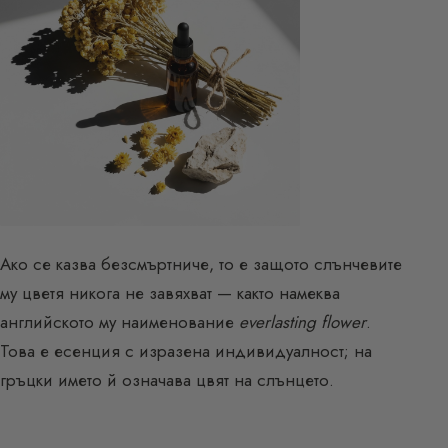
Ако се казва безсмъртниче, то е защото слънчевите
му цветя никога не завяхват — както намеква
английското му наименование
everlasting flower
.
Това е есенция с изразена индивидуалност; на
гръцки името й означава цвят на слънцето.