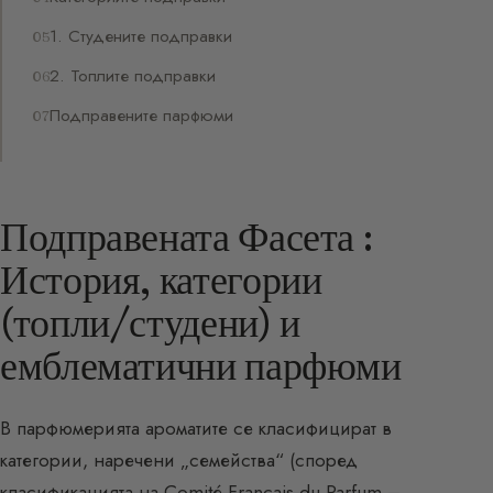
1. Студените подправки
2. Топлите подправки
Подправените парфюми
Подправената Фасета :
История, категории
(топли/студени) и
емблематични парфюми
В парфюмерията ароматите се класифицират в
категории, наречени „семейства“ (според
класификацията на Comité Français du Parfum –