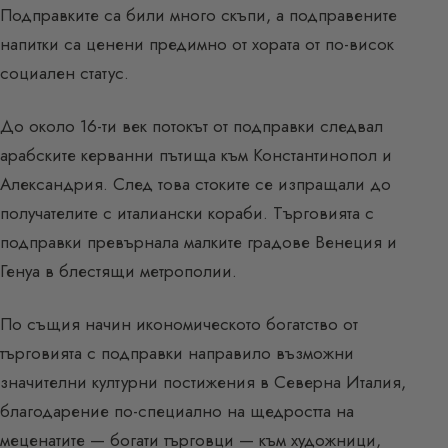
Подправките са били много скъпи, а подправените
напитки са ценени предимно от хората от по-висок
социален статус.
До около 16-ти век потокът от подправки следвал
арабските керванни пътища към Константинопол и
Александрия. След това стоките се изпращали до
получателите с италиански кораби. Търговията с
подправки превърнала малките градове Венеция и
Генуа в блестящи метрополии.
По същия начин икономическото богатство от
търговията с подправки направило възможни
значителни културни постижения в Северна Италия,
благодарение по-специално на щедростта на
меценатите — богати търговци — към художници,