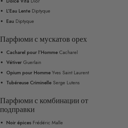
Dolce Vita
Dior
L’Eau Lente
Diptyque
Eau
Diptyque
Парфюми с мускатов орех
Cacharel pour l’Homme
Cacharel
Vétiver
Guerlain
Opium pour Homme
Yves Saint Laurent
Tubéreuse Criminelle
Serge Lutens
Парфюми с комбинации от
подправки
Noir épices
Frédéric Malle