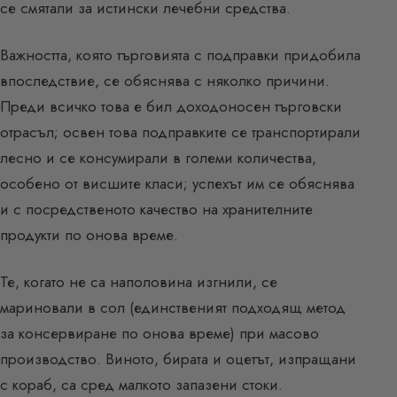
се смятали за истински лечебни средства.
Важността, която търговията с подправки придобила
впоследствие, се обяснява с няколко причини.
Преди всичко това е бил доходоносен търговски
отрасъл; освен това подправките се транспортирали
лесно и се консумирали в големи количества,
особено от висшите класи; успехът им се обяснява
и с посредственото качество на хранителните
продукти по онова време.
Те, когато не са наполовина изгнили, се
мариновали в сол (единственият подходящ метод
за консервиране по онова време) при масово
производство. Виното, бирата и оцетът, изпращани
с кораб, са сред малкото запазени стоки.