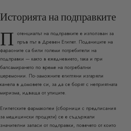
Историята на подправките
П
отенциалът на подправките е използван за
пръв път в Древен Египет. Поданиците на
фараоните са били големи потребители на
подправки — както в ежедневието, така и при
балсамирането по време на погребални
церемонии. По-заможните египтяни изгаряли
канела в домовете си, за да се борят с неприятната
миризма, идваща от улиците.
Египетските фармакопеи (сборници с предписания
за медицински продукти) се е съдържали
значителни запаси от подправки, повечето от които