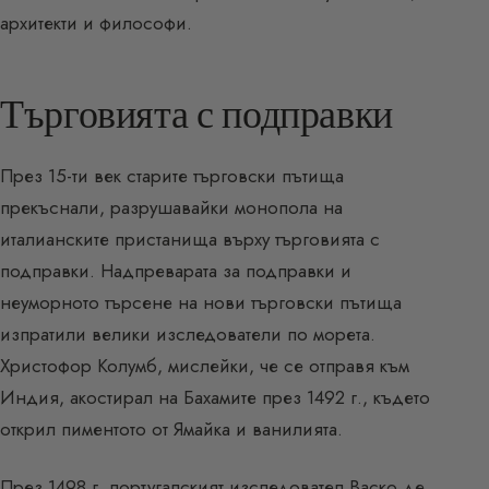
архитекти и философи.
Търговията с подправки
През 15-ти век старите търговски пътища
прекъснали, разрушавайки монопола на
италианските пристанища върху търговията с
подправки. Надпреварата за подправки и
неуморното търсене на нови търговски пътища
изпратили велики изследователи по морета.
Христофор Колумб, мислейки, че се отправя към
Индия, акостирал на Бахамите през 1492 г., където
открил пиментото от Ямайка и ванилията.
През 1498 г. португалският изследовател Васко де