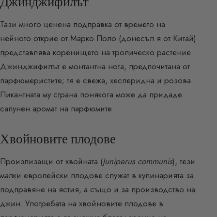
Джинджифилът
Тази много ценена подправка от времето на
нейното открие от Марко Поло (донесъл я от Китай)
представлява коренището на тропическо растение.
Джинджифилът е монтантна нота, предпочитана от
парфюмеристите; тя е свежа, хесперидна и розова.
Пикантната му страна понякога може да придаде
сапунен аромат на парфюмите.
Хвойновите плодове
Произлизащи от хвойната (
Juniperus communis
), тези
малки европейски плодове служат в кулинарията за
подправяне на ястия, а също и за производство на
джин. Употребата на хвойновите плодове в