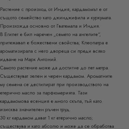
Растение с произход от Индия, кардамомът е от
същото семейство като джинджифила и куркумата.
Произхожда основно от Гватемала и Индия.
В Египет е бил наречен „семето на ангелите“,
притежавал е божествени свойства; Клеопатра е
ароматизирала с него двореца си преди всяко
идване на Марк Антоний.
Самото растение може да достигне до пет метра.
Съществуват зелен и черен кардамом. Ароматните
му семена се дестилират при производството на
етерично масло за парфюмерията. Тази
кардамомова есенция е много скъпа, тъй като
изисква значителен ръчен труд.
30 кг кардамом дават 1 кг етерично масло;
съществува и като абсолю и може да се обработва