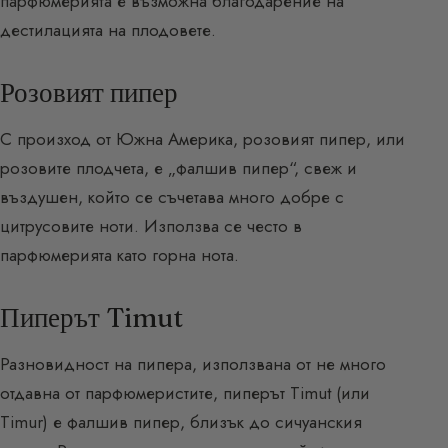
парфюмерията е възможна благодарение на
дестилацията на плодовете.
Розовият пипер
С произход от Южна Америка, розовият пипер, или
розовите плодчета, е „фалшив пипер“, свеж и
въздушен, който се съчетава много добре с
цитрусовите ноти. Използва се често в
парфюмерията като горна нота.
Пиперът Timut
Разновидност на пипера, използвана от не много
отдавна от парфюмеристите, пиперът Timut (или
Timur) е фалшив пипер, близък до сичуанския