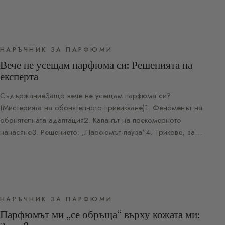
НАРЪЧНИК ЗА ПАРФЮМИ
Вече не усещам парфюма си: Решенията на
експерта
СъдържаниеЗащо вече не усещам парфюма си?
(Мистерията на обонятелното привикване)1. Феноменът на
обонятелната адаптация2. Капанът на прекомерното
нанасяне3. Решението: „Парфюмът-пауза“4. Трикове, за…
НАРЪЧНИК ЗА ПАРФЮМИ
Парфюмът ми „се обръща“ върху кожата ми: