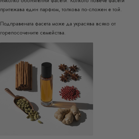
няколко обонятелни фасети. Колкото повече фасети
притежава един парфюм, толкова по-сложен е той.
Подправената фасета може да украсява всяко от
горепосочените семейства.