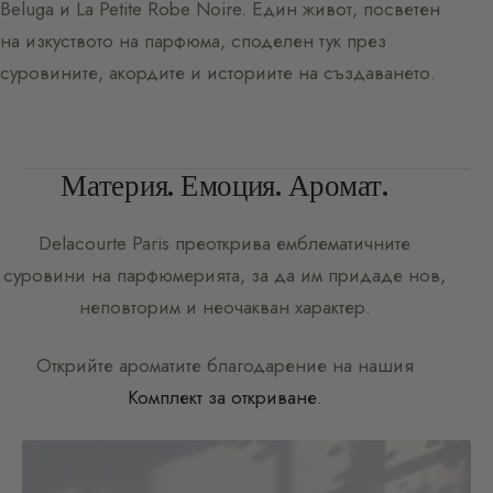
Beluga и La Petite Robe Noire. Един живот, посветен
на изкуството на парфюма, споделен тук през
суровините, акордите и историите на създаването.
Материя. Емоция. Аромат.
Delacourte Paris
преоткрива емблематичните
суровини на парфюмерията, за да им придаде нов,
неповторим и неочакван характер.
Открийте ароматите благодарение на нашия
Комплект за откриване
.