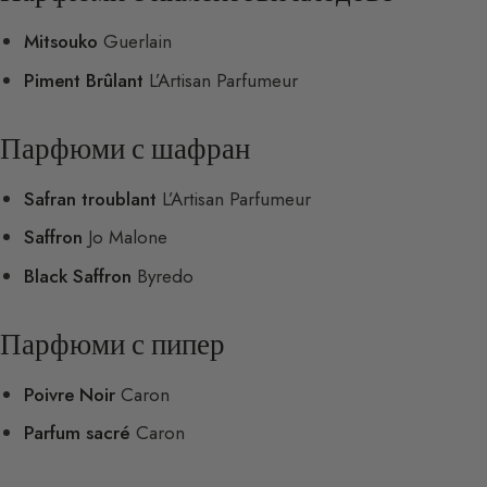
Mitsouko
Guerlain
Piment Brûlant
L’Artisan Parfumeur
Парфюми с шафран
Safran troublant
L’Artisan Parfumeur
Saffron
Jo Malone
Black Saffron
Byredo
Парфюми с пипер
Poivre Noir
Caron
Parfum sacré
Caron