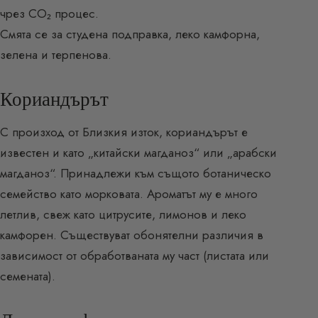
чрез CO₂ процес.
Смята се за студена подправка, леко камфорна,
зелена и терпенова.
Кориандърът
С произход от Близкия изток, кориандърът е
известен и като „китайски магданоз“ или „арабски
магданоз“. Принадлежи към същото ботаническо
семейство като морковата. Ароматът му е много
летлив, свеж като цитрусите, лимонов и леко
камфорен. Съществуват обонятелни различия в
зависимост от обработваната му част (листата или
семената).