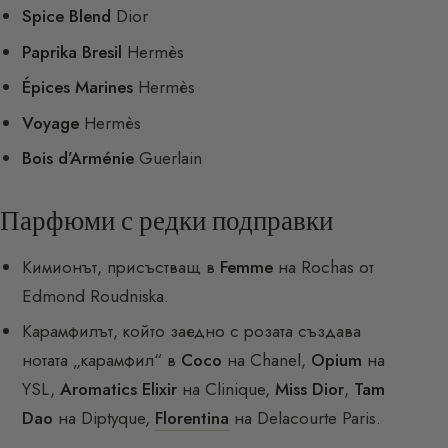
Spice Blend
Dior
Paprika Bresil
Hermès
Épices Marines
Hermès
Voyage
Hermès
Bois d’Arménie
Guerlain
Парфюми с редки подправки
Кимионът, присъстващ в
Femme
на Rochas от
Edmond Roudniska.
Карамфилът, който заедно с розата създава
нотата „карамфил“ в
Coco
на Chanel,
Opium
на
YSL,
Aromatics Elixir
на Clinique,
Miss Dior
,
Tam
Dao
на Diptyque,
Florentina
на Delacourte Paris.