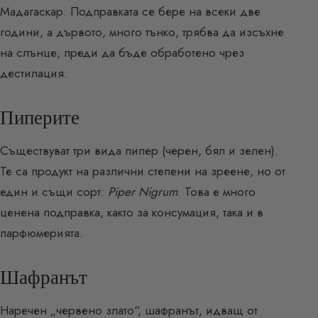
Мадагаскар. Подправката се бере на всеки две
години, а дървото, много тънко, трябва да изсъхне
на слънце, преди да бъде обработено чрез
дестилация.
Пиперите
Съществуват три вида пипер (черен, бял и зелен).
Те са продукт на различни степени на зреене, но от
един и същи сорт:
Piper Nigrum
. Това е много
ценена подправка, както за консумация, така и в
парфюмерията.
Шафранът
Наречен „червено злато“, шафранът, идващ от