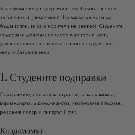
В парфюмерията подправките незабавно напомнят
за топлина и „пикантност“. Но макар да могат да
бъдат топли, те са и носители на свежест. Студените
подправки действат по-скоро като горни ноти,
докато топлите се развиват главно в сърдечните
ноти и базовите ноти.
1. Студените подправки
Подправките, смятани за студени, са кардамомът,
кориандърът, джинджифилът, хвойновите плодове,
розовият пипер и пиперът Timut.
Кардамомът