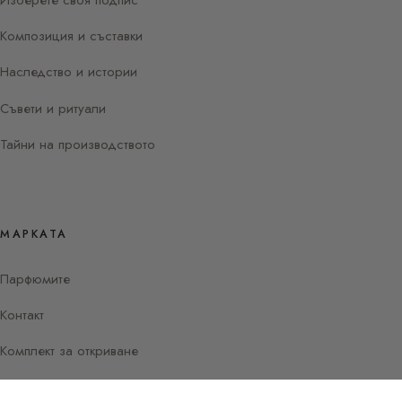
Изберете своя подпис
Композиция и съставки
Наследство и истории
Съвети и ритуали
Тайни на производството
МАРКАТА
Парфюмите
Контакт
Комплект за откриване
Instagram