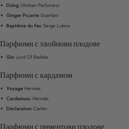
Dzing
L’Artisan Parfumeur
Ginger Picante
Guerlain
Baptême du Feu
Serge Lutens
Парфюми с хвойнови плодове
Gin
Lord Of Barbès
Парфюми с кардамом
Voyage
Hermès
Cardamusc
Hermès
Déclaration
Cartier
Парфюми с пиментови плодове