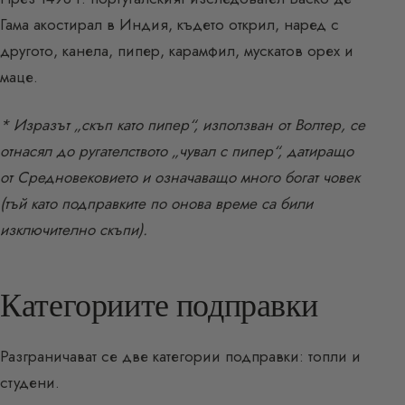
Гама акостирал в Индия, където открил, наред с
другото, канела, пипер, карамфил, мускатов орех и
маце.
* Изразът „скъп като пипер“, използван от Волтер, се
отнасял до ругателството „чувал с пипер“, датиращо
от Средновековието и означаващо много богат човек
(тъй като подправките по онова време са били
изключително скъпи).
Категориите подправки
Разграничават се две категории подправки: топли и
студени.