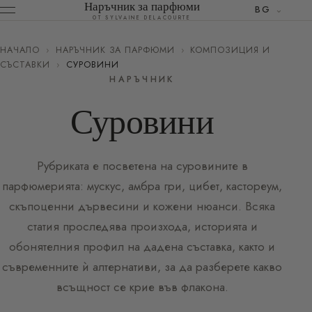
Наръчник за парфюми
BG
ОТ SYLVAINE DELACOURTE
НАЧАЛО
›
НАРЪЧНИК ЗА ПАРФЮМИ
›
КОМПОЗИЦИЯ И
СЪСТАВКИ
›
СУРОВИНИ
НАРЪЧНИК
Суровини
Рубриката е посветена на суровините в
парфюмерията: мускус, амбра гри, цибет, кастореум,
скъпоценни дървесини и кожени нюанси. Всяка
статия проследява произхода, историята и
обонятелния профил на дадена съставка, както и
съвременните ѝ алтернативи, за да разберете какво
всъщност се крие във флакона.