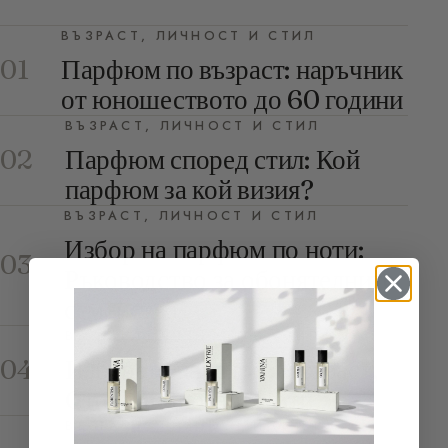
ВЪЗРАСТ, ЛИЧНОСТ И СТИЛ
Парфюм по възраст: наръчник
01
от юношеството до 60 години
ВЪЗРАСТ, ЛИЧНОСТ И СТИЛ
Парфюм според стил: Кой
02
парфюм за кой визия?
ВЪЗРАСТ, ЛИЧНОСТ И СТИЛ
Избор на парфюм по ноти:
03
Ръководство за обонятелните
семейства
ВЪЗРАСТ, ЛИЧНОСТ И СТИЛ
Изберете парфюм: Възраст,
04
Стил, Личност и Ноти
ВЪЗРАСТ, ЛИЧНОСТ И СТИЛ