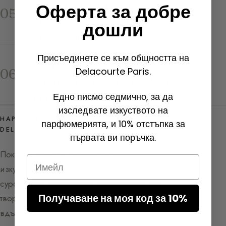
Парфюм и тип кожа:
Оферта за добре
05
Наръчник за трайност и
дошли
алхимия
ВЪЗРАСТ, ЛИЧНОСТ И СТИЛ
Присъединете се към общността на
Кой парфюм за каква
Delacourte Paris.
06
личност? Тестът на 4-те
елемента
Едно писмо седмично, за да
изследвате изкуството на
НАРЪЧНИК ЗА ПАРФЮМИ ОТ SYLVAINE
парфюмерията, и 10% отстъпка за
DELACOURTE
първата ви поръчка.
Покана да изследвате и разберете
Email
изкуството на парфюма. Открийте
суровините, акордите и задкулисието на
Получаване на моя код за 10%
творческия процес — между познание и
вдъхновение.