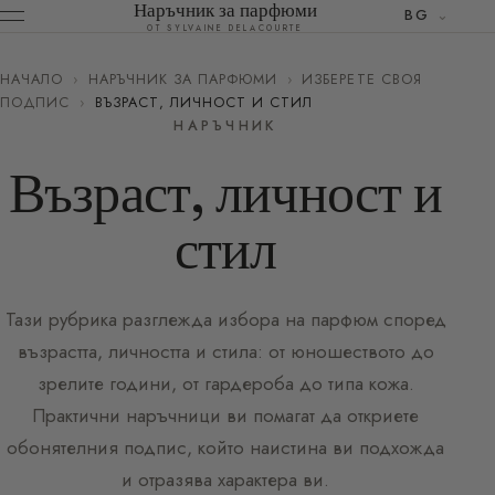
Наръчник за парфюми
BG
ОТ SYLVAINE DELACOURTE
НАЧАЛО
›
НАРЪЧНИК ЗА ПАРФЮМИ
›
ИЗБЕРЕТЕ СВОЯ
ПОДПИС
›
ВЪЗРАСТ, ЛИЧНОСТ И СТИЛ
НАРЪЧНИК
Възраст, личност и
стил
Тази рубрика разглежда избора на парфюм според
възрастта, личността и стила: от юношеството до
зрелите години, от гардероба до типа кожа.
Практични наръчници ви помагат да откриете
обонятелния подпис, който наистина ви подхожда
и отразява характера ви.