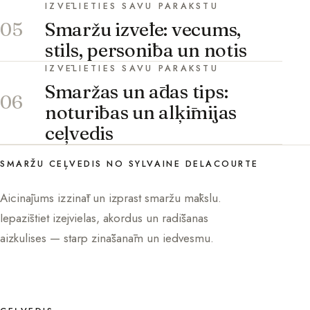
IZVĒLIETIES SAVU PARAKSTU
Smaržu izvēle: vecums,
05
stils, personība un notis
IZVĒLIETIES SAVU PARAKSTU
Smaržas un ādas tips:
06
noturības un alķīmijas
ceļvedis
SMARŽU CEĻVEDIS NO SYLVAINE DELACOURTE
Aicinājums izzināt un izprast smaržu mākslu.
Iepazīstiet izejvielas, akordus un radīšanas
aizkulises — starp zināšanām un iedvesmu.