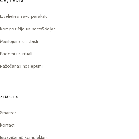
CEĻVEDIS
Izvēlieties savu parakstu
Kompozīcija un sastāvdaļas
Mantojums un stāsti
Padomi un rituāli
Ražošanas noslēpumi
ZĪMOLS
Smaržas
Kontakti
Iepazīšanās komplektam