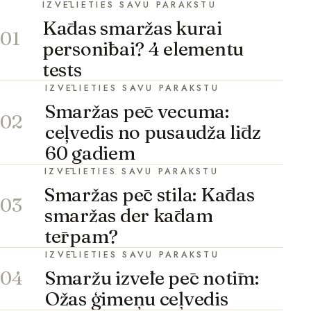
IZVĒLIETIES SAVU PARAKSTU
Kādas smaržas kurai
01
personībai? 4 elementu
tests
IZVĒLIETIES SAVU PARAKSTU
Smaržas pēc vecuma:
02
ceļvedis no pusaudža līdz
60 gadiem
IZVĒLIETIES SAVU PARAKSTU
Smaržas pēc stila: Kādas
03
smaržas der kādam
tērpam?
IZVĒLIETIES SAVU PARAKSTU
Smaržu izvēle pēc notīm:
04
Ožas ģimeņu ceļvedis