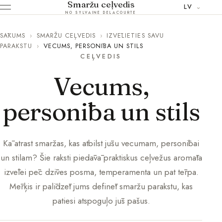
Smaržu ceļvedis
LV
NO SYLVAINE DELACOURTE
SĀKUMS
›
SMARŽU CEĻVEDIS
›
IZVĒLIETIES SAVU
PARAKSTU
›
VECUMS, PERSONĪBA UN STILS
CEĻVEDIS
Vecums,
personība un stils
Kā atrast smaržas, kas atbilst jūsu vecumam, personībai
un stilam? Šie raksti piedāvā praktiskus ceļvežus aromāta
izvēlei pēc dzīves posma, temperamenta un pat tērpa.
Mērķis ir palīdzēt jums definēt smaržu parakstu, kas
patiesi atspoguļo jūs pašus.