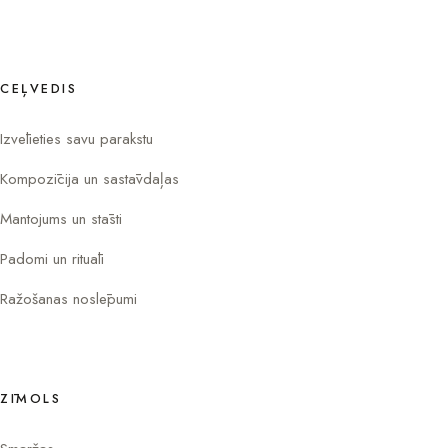
CEĻVEDIS
Izvēlieties savu parakstu
Kompozīcija un sastāvdaļas
Mantojums un stāsti
Padomi un rituāli
Ražošanas noslēpumi
ZĪMOLS