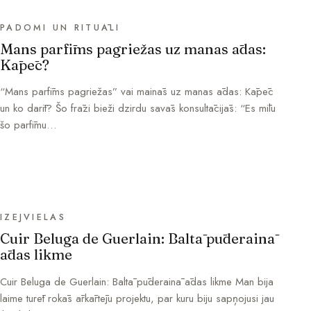
PADOMI UN RITUĀLI
Mans parfīms pagriežas uz manas ādas:
Kāpēc?
“Mans parfīms pagriežas” vai mainās uz manas ādas: Kāpēc
un ko darīt? Šo frāzi bieži dzirdu savās konsultācijās: “Es mīlu
šo parfīmu…
IZEJVIELAS
Cuir Beluga de Guerlain: Baltā pūderainā
ādas likme
Cuir Beluga de Guerlain: Baltā pūderainā ādas likme Man bija
laime turēt rokās ārkārtēju projektu, par kuru biju sapņojusi jau