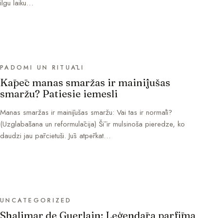
ilgu laiku…
PADOMI UN RITUĀLI
Kāpēc manas smaržas ir mainījušas
smaržu? Patiesie iemesli
Manas smaržas ir mainījušas smaržu: Vai tas ir normāli?
(Uzglabāšana un reformulācija) Šī ir mulsinoša pieredze, ko
daudzi jau pārcietuši. Jūs atpērkat…
UNCATEGORIZED
Shalimar de Guerlain: Leģendāra parfīma