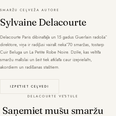
SMARŽU CEĻVEŽA AUTORE
Sylvaine Delacourte
Delacourte Paris dibinātāja un 15 gadus Guerlain radošā
direktore, viņa ir radījusi vairāk nekā 70 smaržas, tostarp
Cuir Beluga un La Petite Robe Noire. Dzīve, kas veltīta
smaržu mākslai un šeit tiek atklāta caur izejvielām,
akordiem un radīšanas stāstiem.
IZPĒTIET CEĻVEDI
DELACOURTE VĒSTULE
Saņemiet mūsu smaržu