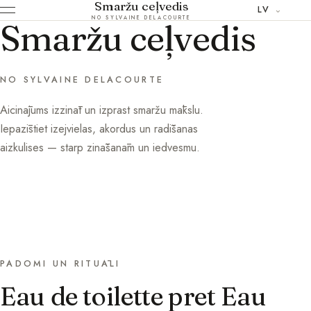
Smaržu ceļvedis
LV
NO SYLVAINE DELACOURTE
Smaržu ceļvedis
NO SYLVAINE DELACOURTE
Aicinājums izzināt un izprast smaržu mākslu.
Iepazīstiet izejvielas, akordus un radīšanas
aizkulises — starp zināšanām un iedvesmu.
PADOMI UN RITUĀLI
Eau de toilette pret Eau