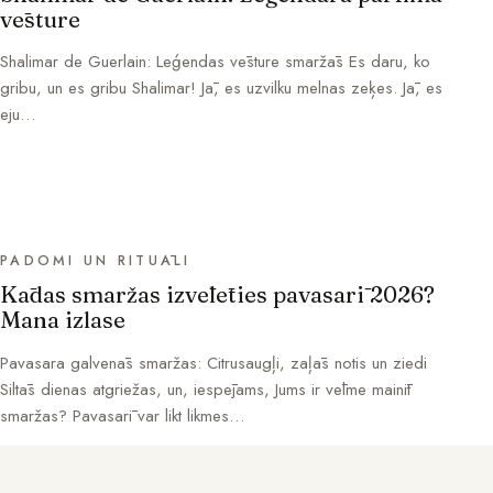
vēsture
Shalimar de Guerlain: Leģendas vēsture smaržās Es daru, ko
gribu, un es gribu Shalimar! Jā, es uzvilku melnas zeķes. Jā, es
eju…
PADOMI UN RITUĀLI
Kādas smaržas izvēlēties pavasarī 2026?
Mana izlase
Pavasara galvenās smaržas: Citrusaugļi, zaļās notis un ziedi
Siltās dienas atgriežas, un, iespējams, Jums ir vēlme mainīt
smaržas? Pavasarī var likt likmes…