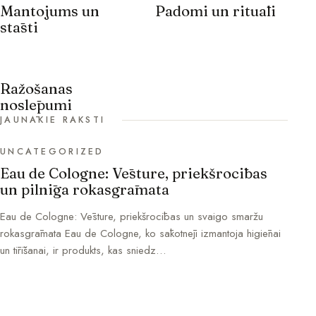
Mantojums un
Padomi un rituāli
stāsti
Ražošanas
noslēpumi
JAUNĀKIE RAKSTI
UNCATEGORIZED
Eau de Cologne: Vēsture, priekšrocības
un pilnīga rokasgrāmata
Eau de Cologne: Vēsture, priekšrocības un svaigo smaržu
rokasgrāmata Eau de Cologne, ko sākotnēji izmantoja higiēnai
un tīrīšanai, ir produkts, kas sniedz…