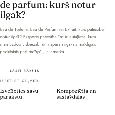
de parfum: kurš notur
ilgāk?
Eau de Toilette, Eau de Parfum vai Extrait: kurš patiesībā
notur ilgāk? Eksperta patiesība Tas ir jautājums, kuru
man uzdod visbiežāk, un vispārstāvīgākais maldīgais
priekšstats parfimērijā: „Lai smarža…
LASĪT RAKSTU
IZPĒTIET CEĻVEDI
Izvēlieties savu
Kompozīcija un
parakstu
sastāvdaļas