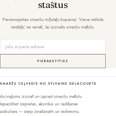
stāstus
Pievienojieties smaržu mīļotāju kopienai. Viena vēstule
nedēļā, ne vairāk, lai izzinātu smaržu mākslu.
PIERAKSTĪTIES
SMARŽU CEĻVEDIS NO SYLVAINE DELACOURTE
Aicinājums izzināt un izprast smaržu mākslu.
Iepazīstiet izejvielas, akordus un radīšanas
aizkulises — starp zināšanām un iedvesmu.