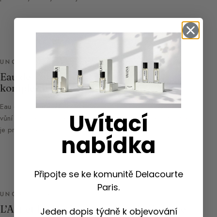
UNCATEGORIZED
Eau de Cologne: Historie, přínosy a
kompletní průvodce
Eau de Cologne: Historie, přínosy a průvodce světem svěžích
Uvítací
vůní Eau de Cologne, původně používaná k hygieně a toaletě,
je produkt, který…
nabídka
Připojte se ke komunitě Delacourte
Paris.
UNCATEGORIZED
L’Art et La Matière Guerlain: Výjimečné
Jeden dopis týdně k objevování