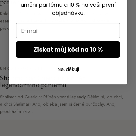
parfémy
umění parfému a 10 % na vaši první
objednávku.
Kolekce L’Art et La Matière od Guerlain: Oslava vzácných
esencí Kolekce L’Art et La Matière si dala za úkol rozářit
Email
překrásné květiny…
Získat můj kód na 10 %
Ne, děkuji
UNCATEGORIZED
Shalimar od Guerlain: Příběh
legendárního parfému
Shalimar od Guerlain: Příběh vonné legendy Dělám si, co chci,
a chci Shalimar! Ano, oblekla jsem si černé punčochy. Ano,
procházím skrz…