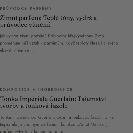
PRŮVODCE PARFÉMY
Zimní parfém: Teplé tóny, výdrž a
průvodce vůněmi
Jak vybrat zimní parfém? Průvodce hřejivými tóny Zima
proměňuje náš vztah k parfémům. Když teploty klesají a světla
ubývá, mění se i…
KOMPOZICE A INGREDIENCE
Tonka Impériale Guerlain: Tajemství
tvorby a tonková fazole
Tonka Impériale od Guerlain: Óda na tonkovou fazoli Tonka
Impériale je sedmým parfémem kolekce „Art et Matière“,
parfém vytvořený kolem jedné ze…