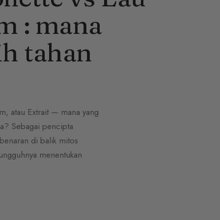
m : mana
ih tahan
um, atau Extrait — mana yang
ma? Sebagai pencipta
enaran di balik mitos
esungguhnya menentukan