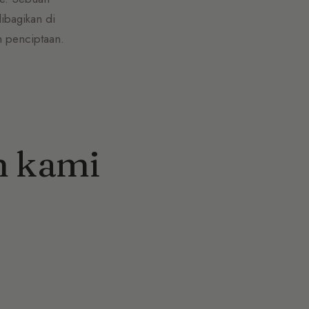
ibagikan di
h penciptaan.
m kami