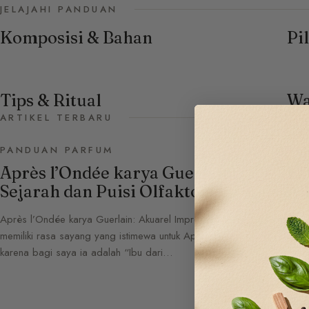
JELAJAHI PANDUAN
Komposisi & Bahan
Pi
Tips & Ritual
Wa
ARTIKEL TERBARU
PANDUAN PARFUM
KO
Après l’Ondée karya Guerlain:
Ea
Sejarah dan Puisi Olfaktori
Al
Après l’Ondée karya Guerlain: Akuarel Impresionistik Saya
Eau 
memiliki rasa sayang yang istimewa untuk Après l’Ondée,
Parf
karena bagi saya ia adalah “Ibu dari…
memi