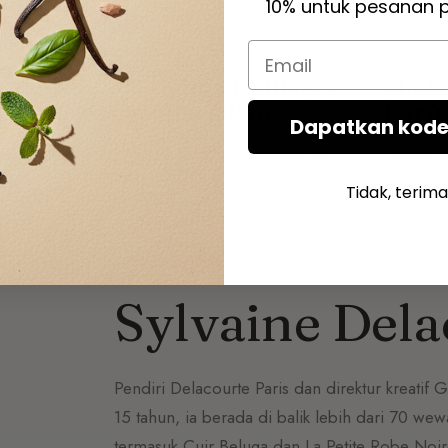
10% untuk pesanan 
Email
NSENTRASI & DOSIS
UNCAT
 de Toilette: Definisi, Sillage,
Shali
n Cara Mengaplikasikan
Parf
Dapatkan kode
e Toilette: Definisi, Sillage, dan Tips Pengaplikasian
Shalimar 
de toilette adalah parfum dengan kadar minyak esensial
Wewangian
Tidak, terima
 rendah. Semakin tinggi konsentrasi…
mengingin
PENCIPTA PANDUAN PARFUM
Sylvaine Dela
Pendiri Delacourte Paris dan direktur kreatif 
15 tahun, ia berada di balik lebih dari 70 wew
termasuk Cuir Beluga dan La Petite Robe Noi