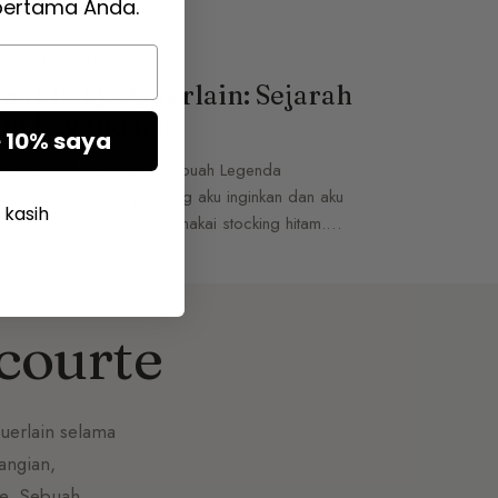
pertama Anda.
EGORIZED
mar karya Guerlain: Sejarah
um Legendaris
 10% saya
karya Guerlain: Sejarah sebuah Legenda
 Aku melakukan apa yang aku inginkan dan aku
 kasih
kan Shalimar! Ya, aku memakai stocking hitam.…
courte
Guerlain selama
angian,
re. Sebuah