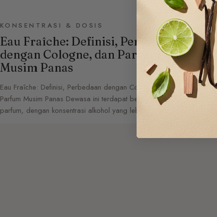
KONSENTRASI & DOSIS
KO
Eau Fraîche: Definisi, Perbedaan
Eau
dengan Cologne, dan Parfum
da
Musim Panas
Eau d
Eau 
Eau Fraîche: Definisi, Perbedaan dengan Cologne, dan
yang
Parfum Musim Panas Dewasa ini terdapat beberapa jenis
parfum, dengan konsentrasi alkohol yang lebih atau…