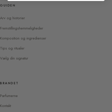
GUIDEN
Arv og historier
Fremstillingshemmeligheder
Komposition og ingredienser
Tips og ritualer
Vælg din signatur
BRANDET
Parfumerne
Kontakt