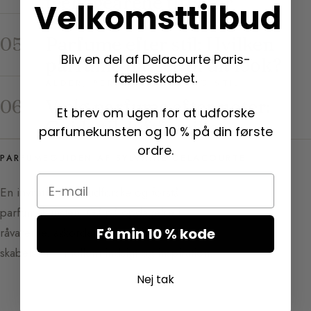
teenageårene til 60 år
Velkomsttilbud
ALDER, PERSONLIGHED OG STIL
Parfume efter stil: Hvilken
05
Bliv en del af Delacourte Paris-
parfume passer til dit look?
fællesskabet.
ALDER, PERSONLIGHED OG STIL
Vælg parfume efter noter:
06
Et brev om ugen for at udforske
Guide til duftfamilier
parfumekunsten og 10 % på din første
ordre.
PARFUMEGUIDEN AF SYLVAINE DELACOURTE
Email
En invitation til at udforske og forstå
parfumekunsten. Gå på opdagelse i
råvarerne, akkorderne og kulisserne bag
Få min 10 % kode
skabelsen – mellem indsigt og inspiration.
Nej tak