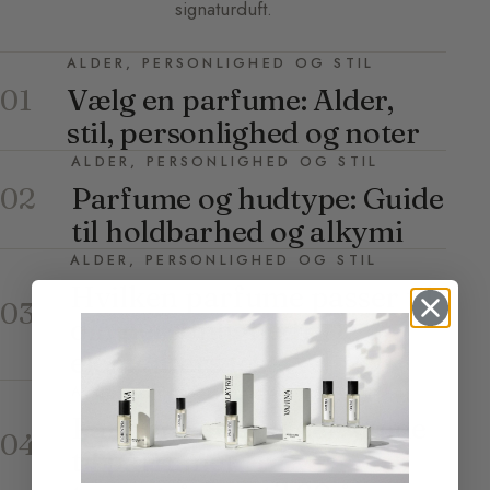
signaturduft.
ALDER, PERSONLIGHED OG STIL
Vælg en parfume: Alder,
01
stil, personlighed og noter
ALDER, PERSONLIGHED OG STIL
Parfume og hudtype: Guide
02
til holdbarhed og alkymi
ALDER, PERSONLIGHED OG STIL
Hvilken parfume passer til
03
din personlighed? De 4
elementers test
ALDER, PERSONLIGHED OG STIL
Parfume efter alder: guide
04
til parfumer fra