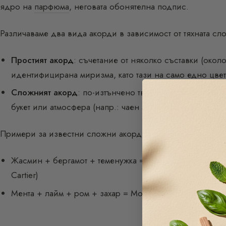
ядро на
парфюма
, неговата обонятелна подпис.
Различаваме два вида акорди в зависимост от тяхната сл
Простият акорд
: съчетание от няколко съставки (окол
идентифицирана миризма, като тази на само едно цвете
Сложният акорд
: по-изтънчено творение, базирано н
букет или атмосфера (напр.: чаен акорд, съчетаващ жа
Примери за известни сложни акорди:
Жасмин + бергамот + теменужка = чаен акорд (присъс
Cartier)
Мента + лайм + ром + захар = Mojito акорд (
Guerlain 