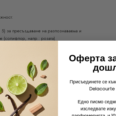
ожност:
о 5) за пресъздаване на разпознаваема и
 (солифлор, напр.: розата).
а множество ноти за съставяне на абстрактен
смин, теменужка и бергамот).
Оферта з
дош
Присъединете се към
тващ в
Thé Bulgari
,
CK One
,
Déclaration
на
Delacourte 
Homme
)
Едно писмо седми
изследвате изку
парфюмерията, и 10