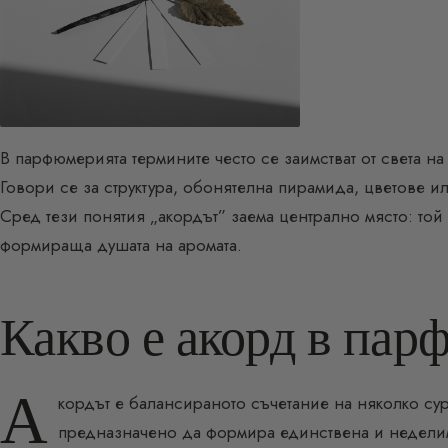
В парфюмерията термините често се заимстват от света на 
Говори се за структура, обонятелна пирамида, цветове 
Сред тези понятия „акордът” заема централно място: той
формираща душата на ароматa.
Какво е акорд в па
А
кордът е балансираното съчетание на няколко су
предназначено да формира единствена и неделим