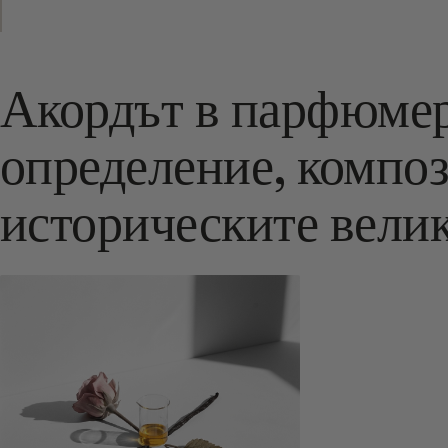
Акордът в парфюмер
определение, компо
историческите вели