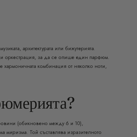
музиката, архитектурата или бижутерията.
или оркестрация, за да се опише един парфюм.
 е хармоничната комбинация от няколко ноти,
рфюмерията?
ровини (обикновено между 6 и 10),
а миризма. Той съставлява изразителното