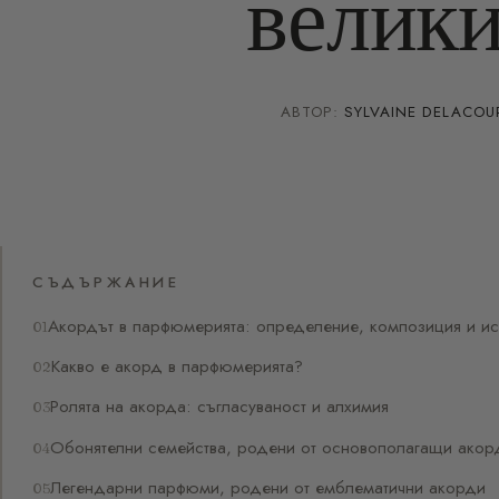
велики
АВТОР:
SYLVAINE DELACOU
СЪДЪРЖАНИЕ
Акордът в парфюмерията: определение, композиция и ис
Какво е акорд в парфюмерията?
Ролята на акорда: съгласуваност и алхимия
Обонятелни семейства, родени от основополагащи акор
Легендарни парфюми, родени от емблематични акорди