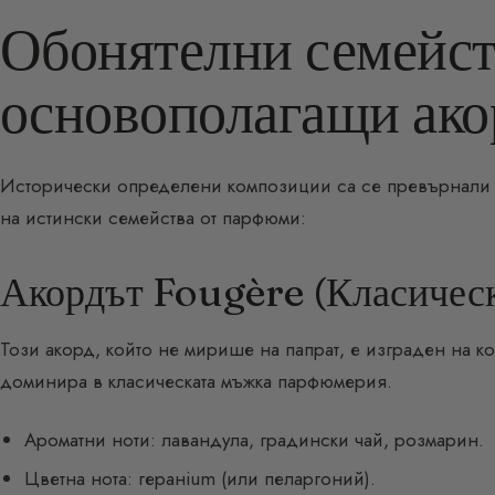
Обонятелни семейств
основополагащи ако
Исторически определени композиции са се превърнали 
на истински семейства от парфюми:
Акордът Fougère (Класичес
Този акорд, който не мирише на папрат, е изграден на ко
доминира в класическата мъжка парфюмерия.
Ароматни ноти: лавандула, градински чай, розмарин.
Цветна нота: геранium (или пеларгоний).