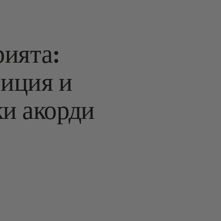
ията:
зиция и
ки акорди