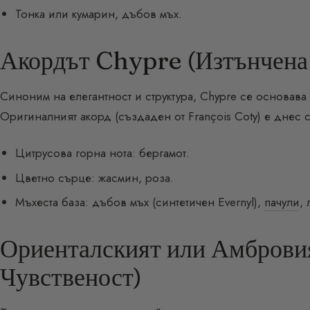
Тонка или кумарин, дъбов мъх.
Акордът Chypre (Изтънчена
Синоним на елегантност и структура, Chypre се основава н
Оригиналният акорд (създаден от François Coty) е днес 
Цитрусова горна нота: бергамот.
Цветно сърце: жасмин, роза.
Мъхеста база: дъбов мъх (синтетичен Evernyl),
пачули
,
Ориенталският или Амбровия
Чувственост)