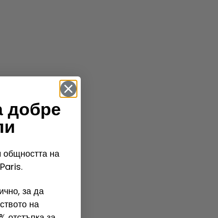
а добре
ли
 общността на
Paris.
чно, за да
ството на
% отстъпка за