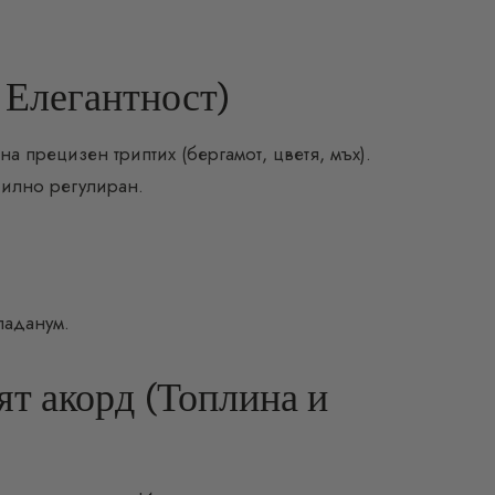
 Елегантност)
а прецизен триптих (бергамот, цветя, мъх).
силно регулиран.
 ладанум.
т акорд (Топлина и