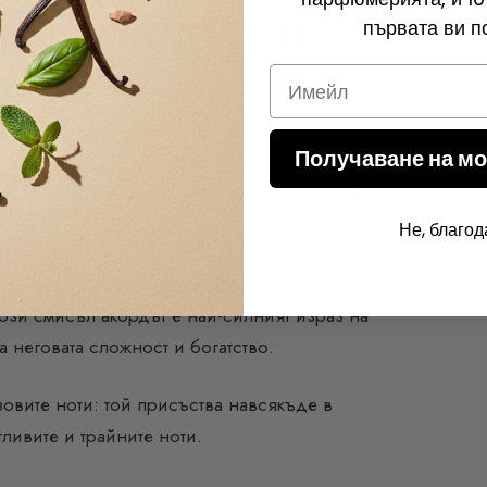
гласуваност и
първата ви п
Email
Получаване на мо
ра цялото творение и му придава
во изгражда основния си акорд, преди да го
Не, благод
алхимия, при която всяка суровина губи своята
ози смисъл акордът е най-силният израз на
а неговата сложност и богатство.
овите ноти: той присъства навсякъде в
ливите и трайните ноти.