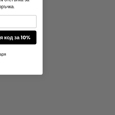
оръчка.
я код за 10%
аря