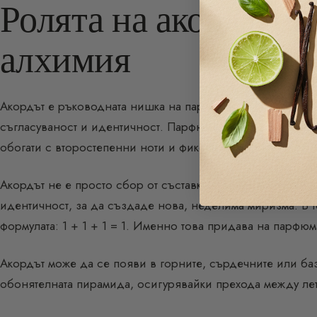
Ролята на акорда: съ
алхимия
Акордът е ръководната нишка на парфюма. Той структури
съгласуваност и идентичност. Парфюмерът (“Носът”) пър
обогати с второстепенни ноти и фиксатори.
Акордът не е просто сбор от съставки. Той е резултат от 
идентичност, за да създаде нова, неделима миризма. В т
формулата: 1 + 1 + 1 = 1. Именно това придава на парфюм
Акордът може да се появи в горните, сърдечните или баз
обонятелната пирамида, осигурявайки прехода между лет