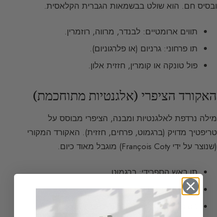
ובסיס חם. הוא שולט בבשמאות הגברית הקלאסית.
תווים ארומטיים: לבנדר, מרווה, רוזמרין.
תו פרחוני: גרניום (או פלרגוניום).
פול טונקה או קומרין, חזזית אלון.
האקורד הציפרי (אלגנטיות מתוחכמת)
מילה נרדפת לאלגנטיות ומבנה, הציפרי מבוסס על
טריפטיך מדויק (ברגמוט, פרחים, חזזית). האקורד המקורי
(שנוצר על ידי François Coty) מוגבל מאוד כיום.
תו ראש הספרידי: ברגמוט.
לב פרחוני: יסמין, ורד.
בסיס חזזיתי: חזזית אלון (סינתטי Evernyl),
פצ’ולי
,