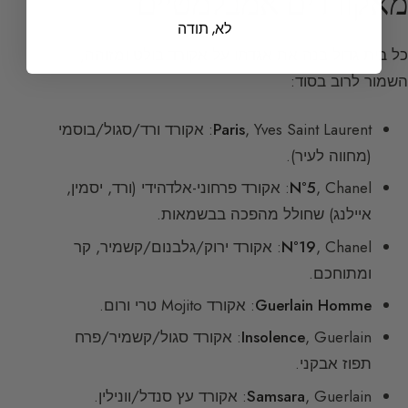
מאקורדים אמבלמטיים
לא, תודה
כל בית גדול בנה את אגדתו על אקורד בולט ומזוהה,
השמור לרוב בסוד:
Paris
, Yves Saint Laurent: אקורד ורד/סגול/בוסמי
(מחווה לעיר).
N°5
, Chanel: אקורד פרחוני-אלדהידי (ורד, יסמין,
איילנג) שחולל מהפכה בבשמאות.
N°19
, Chanel: אקורד ירוק/גלבנום/קשמיר, קר
ומתוחכם.
Guerlain Homme
: אקורד Mojito טרי ורום.
Insolence
, Guerlain: אקורד סגול/קשמיר/פרח
תפוז אבקני.
, Guerlain: אקורד עץ סנדל/וונילין.
Samsara