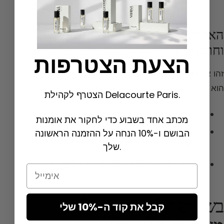
לבדנום.
האקורד המזרחי או הענברי (חום
וחושניות)
הצעת הצטרפות
זהו אקורד העוצמה והמסתורין, אידיאלי לחורף ולערבים.
הוא בנוי סביב חומרים חמים ושרפניים.
הצטרף לקהילת Delacourte Paris.
שרפים ובלסמים: לבונה, מור, בנזואין, סטירקס.
מכתב אחד בשבוע כדי לחקור את אומנות
וניל, תבלינים חמים,
ענבר אפור
(או Ambroxan
הבושם ו-10% הנחה על ההזמנה הראשונה
שלך.
סינתטי).
תווים חייתיים, קשמיר, לבדנום לפי הגרסאות.
Email
בשמים קלאסיים שנולדו
קבל את קוד ה-10% שלי