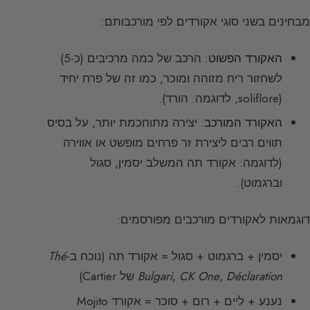
מבחינים בשני סוגי אקורדים לפי מורכבותם:
האקורד הפשוט
: הרכב של כמה מרכיבים (כ-5)
לשחזור ריח מזוהה ומוכר, כמו זה של פרח יחיד
(soliflore, לדוגמה: הורד).
האקורד המורכב
: יצירה מתוחכמת יותר, על בסיס
תווים רבים ליצירת זר פרחים מופשט או אווירה
(לדוגמה: אקורד תה המשלב יסמין, סגול
וברגמוט).
דוגמאות לאקורדים מורכבים מפורסמים:
יסמין + ברגמוט + סגול = אקורד תה (נוכח ב-
Thé
Déclaration
,
CK One
,
Bulgari
של Cartier)
נענע + ליים + רום + סוכר = אקורד Mojito