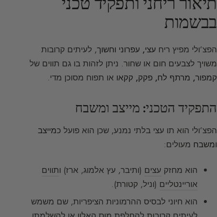
תיאור ריחני ותפקיד טכני
בבשמות
הפצ’ולי מפיץ ריח
עצי, עפרוני וחשוך
, לעיתים קרובות
משויך לצבעים חום או שחור. ניתן לזהות בו גם תווים של
קמפור, מרתף לח, פקק, קקאו
או תפוח מסוכן מדי.
התפקיד הטכני: מייצב ומשבח
הפצ’ולי הוא תו עצי בלתי נמנע, שכן הוא פועל כ
מייצב
ו
משבח
מעולים:
הוא מחזק
עצים
(ותיבר, עץ אלמוג, ארז) ו
תווים
אוריינטליים
(וניל, קטורת).
הוא חיוני לבסיס ההרמוניות הציפריות, שם משמש
לעיתים קרובות להחלפת מוס האלון או להשלמתו