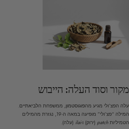
מקור וסוד העלה: הייבוש
עלה הפצ’ולי מגיע מה
פוגוסטמון
, ממשפחת ה
לביאתיים
.
המילה “פצ’ולי” מופיעה במאה ה-19, נגזרת מהמילים
הטמיליות
patch
(ירוק) ו-
ilai
(עלה).