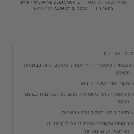
מאת
MAY 21, 2026
·
SYLVAINE DELACOURTE
· עודכן
בתאריך
· 1 דק׳ קריאה
AUGUST 3, 2026
תוכן עניינים
הפצ’ולי: היסטוריה, ריח עפרוני ומרכיב הדגל בבשמות
הקאלט
מקור וסוד העלה: הייבוש
ההיסטוריה הדו-משמעית: מהגלימה הבורגנית לבושם
ההיפי
תיאור ריחני ותפקיד טכני בבשמות
ריחניות אייקוניות המכילות פצ’ולי (ציפריות,
אוריינטליות, גורמנדיות)