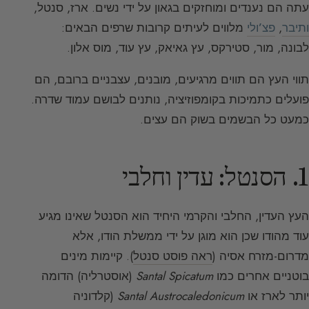
עתה הם נענדים ומוחזקים בגאון על ידי נשים. ארז, סנטל,
ותיבר
,
פצ’ולי
מלווים לעיתים קרובות שרפים הבאים:
לבונה, מור, סטירקס, עץ גאיאק, עץ עוד, מוס אלון.
תווי העץ הם תווים מרגיעים, מובנים, עצבניים ברובם, הם
פועלים כתמיכות בקומפוזיציה, נותנים לבושם עמוד שדרה.
כמעט כל הבשמים בשוק הם עצים.
1. הסנטל: עדין וחלבי
העץ העדין, החלבי והקרמי היחיד הוא הסנטל שאינו מגיע
עוד מהודו שכן הוא מוגן על ידי ממשלת הודו, אלא
מדרום-מזרח אסיה (
ראה פוסט סנטל
). קיימות מינים
בוטניים אחרים כמו
Santal Spicatum
(אוסטרליה) הדומה
יותר לארז או
Santal Austrocaledonicum
(קלדוניה