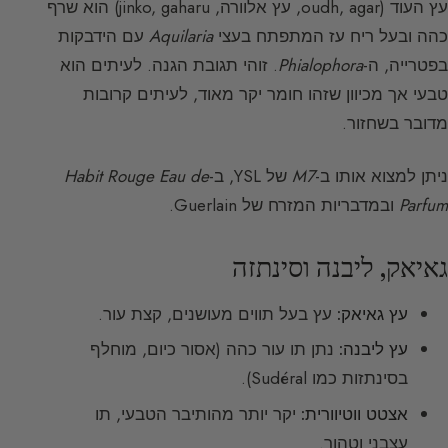
עץ העוד (oudh, agar, עץ אלוורה, jinko, gaharu) הוא שרף
כהה ובעל ריח עז המתפתח בעצי
Aquilaria
עם הידבקות
בפטרייה, ה-
Phialophora
. זוהי תגובת הגנה. לעיתים הוא
טבעי אך מכיוון שזהו חומר יקר מאוד, לעיתים קרובות
מדובר בשחזור.
ניתן למצוא אותו ב-
M7
של YSL, ב-
Habit Rouge Eau de
Parfum
ובמדבריות המזרח של Guerlain.
גאיאק, ליבנה וסינתזה
עץ גאיאק:
עץ בעל תווים מעושנים, קצת עור.
עץ ליבנה:
נתן תו עור כהה (אסור כיום, מוחלף
בסינתזות כמו Sudéral).
אצטט ווטיוורית:
יקר יותר מהותיבר הטבעי, תו
עצבני וטהור.