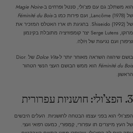
הוא משתלב גם עם פצ’ולי, סנטל ופרחים ב-
Magie Noire
של Lancôme (1978), ועם פירות כמו ב-
Féminité du Bois
של Shiseido (1992). בחגיגת תו ארז האטלס המזכיר את
מרוקו, Serge Lutens יצר קומפוזיציה מתובלת בקינמון
וציפורן ועם נגיעות של וִיוֹלֶה.
בושם שיהווה השראה מאוחר יותר ל-
Dolce Vita
של Dior.
Féminité du Bois
הוא ממש הבושם העצי הנשי הטהור
הראשון.
3. הפצ’ולי: חושניות עפרורית
הפצ’ולי הוא בפני עצמו הבטחה לחושניות. העלים היבשים
של העץ מייצרים תו עפרורי, קַמְפוּרִי, כמעט רפואי ועצי.
עתה קיים לב הפצ’ולי, שהוסרו ממנו התווים האבקניים