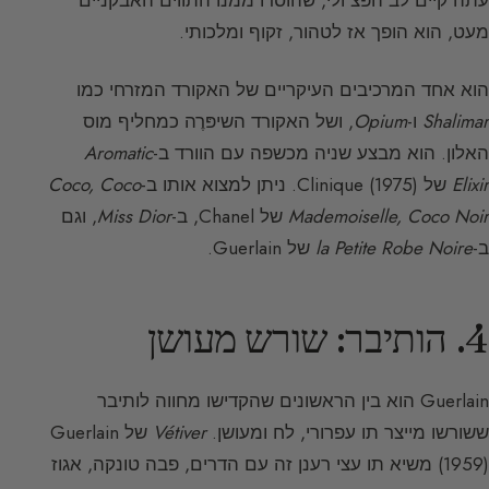
מעט, הוא הופך אז לטהור, זקוף ומלכותי.
הוא אחד המרכיבים העיקריים של האקורד המזרחי כמו
Shalimar
ו-
Opium
, ושל האקורד השיפּרֶה כמחליף מוס
האלון. הוא מבצע שניה מכשפה עם הוורד ב-
Aromatic
Elixir
של Clinique (1975). ניתן למצוא אותו ב-
Coco, Coco
Mademoiselle, Coco Noir
של Chanel, ב-
Miss Dior
, וגם
ב-
la Petite Robe Noire
של Guerlain.
4. הותיבר: שורש מעושן
Guerlain הוא בין הראשונים שהקדישו מחווה לותיבר
ששורשו מייצר תו עפרורי, לח ומעושן.
Vétiver
של Guerlain
(1959) משיא תו עצי רענן זה עם הדרים, פבה טונקה, אגוז