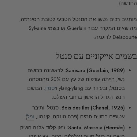
החדשה).
מותגים רבים נטשו את הסנטל הטבעי לטובת הסינתזה,
מה שאינו המקרה עבור Guerlain או בשמי Sylvaine
Delacourte לדוגמה.
בשמים אייקוניים עם סנטל
Samsara (Guerlain, 1989):
לראשונה בבושם
נשי, הייתה עודפות של עץ עם 20% מהנוסחה
בסנטל, ובעיקר עם ylang-ylang ו
יסמין
. הבושם
הנשי הגדול הראשון ברחבי העולם.
Bois des Iles (Chanel, 1925):
סנטל וותיבר
עטופים בתווים חמים (פבה טונקה, קינמון,
וניל
).
Santal Massoïa (Hermès):
ז’אן-קלוד אלנה השיק
בושם זה בעל תווים עגלגלים ורכים, עץ אופקי