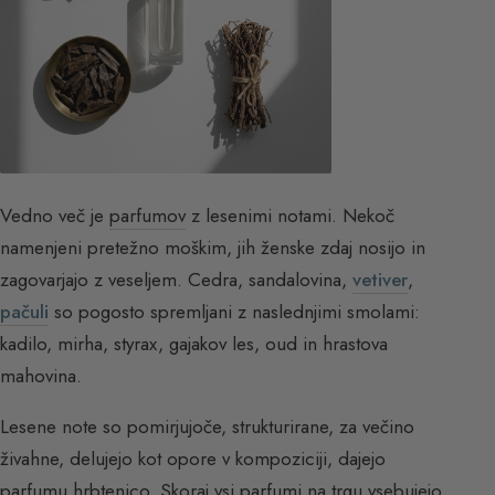
Vedno več je
parfumov
z lesenimi notami. Nekoč
namenjeni pretežno moškim, jih ženske zdaj nosijo in
zagovarjajo z veseljem. Cedra, sandalovina,
vetiver
,
pačuli
so pogosto spremljani z naslednjimi smolami:
kadilo, mirha, styrax, gajakov les, oud in hrastova
mahovina.
Lesene note so pomirjujoče, strukturirane, za večino
živahne, delujejo kot opore v kompoziciji, dajejo
parfumu hrbtenico. Skoraj vsi parfumi na trgu vsebujejo