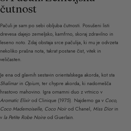
čutnost
Pačuli je sam po sebi obljuba čutnosti. Posušeni listi
drevesa dajejo zemeljsko, kamfrno, skoraj zdravilno in
leseno noto. Zdaj obstaja srce pačulija, ki mu je odvzeta
nekoliko prašna nota, takrat postane čist, vitek in
veličasten.
Je ena od glavnih sestavin orientalskega akorda, kot sta
Shalimar
in
Opium
, ter chypre akorda, ki nadomešča
hrastovo mahovino. Igra omamni duo z vrtnico v
Aromatic Elixir
od Clinique (1975). Najdemo ga v
Coco,
Coco Mademoiselle, Coco Noir
od Chanel,
Miss Dior
in
v
la Petite Robe Noire
od Guerlain.