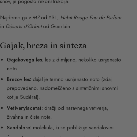
snov, je pogosto rekonstrukcija.
Najdemo ga v
M7
od YSL,
Habit Rouge Eau de Parfum
in
Déserts d’Orient
od Guerlain.
Gajak, breza in sinteza
Gajakovega les:
les z dimljeno, nekoliko usnjenasto
noto.
Brezov les:
dajal je temno usnjenasto noto (zdaj
prepovedano, nadomeščeno s sintetičnimi snovmi
kot je Sudéral).
Vetiverylacetat:
dražji od naravnega vetiverja,
živahna in čista nota.
Sandalore:
molekula, ki se približuje sandalovini.