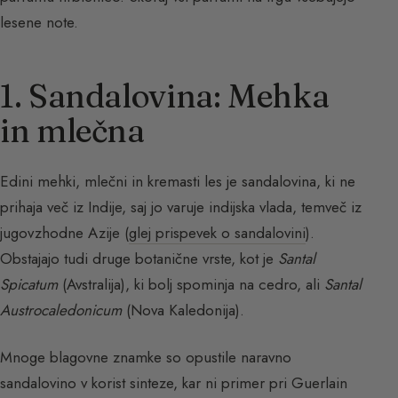
lesene note.
1. Sandalovina: Mehka
in mlečna
Edini mehki, mlečni in kremasti les je sandalovina, ki ne
prihaja več iz Indije, saj jo varuje indijska vlada, temveč iz
jugovzhodne Azije (
glej prispevek o sandalovini
).
Obstajajo tudi druge botanične vrste, kot je
Santal
Spicatum
(Avstralija), ki bolj spominja na cedro, ali
Santal
Austrocaledonicum
(Nova Kaledonija).
Mnoge blagovne znamke so opustile naravno
sandalovino v korist sinteze, kar ni primer pri Guerlain