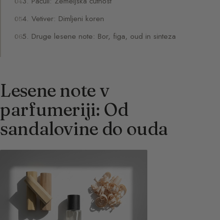
3. Pačuli: Zemeljska čutnost
4. Vetiver: Dimljeni koren
5. Druge lesene note: Bor, figa, oud in sinteza
Lesene note v
parfumeriji: Od
sandalovine do ouda