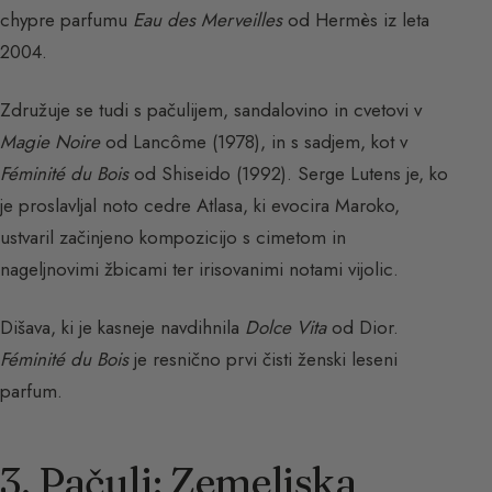
chypre parfumu
Eau des Merveilles
od Hermès iz leta
2004.
Združuje se tudi s pačulijem, sandalovino in cvetovi v
Magie Noire
od Lancôme (1978), in s sadjem, kot v
Féminité du Bois
od Shiseido (1992). Serge Lutens je, ko
je proslavljal noto cedre Atlasa, ki evocira Maroko,
ustvaril začinjeno kompozicijo s cimetom in
nageljnovimi žbicami ter irisovanimi notami vijolic.
Dišava, ki je kasneje navdihnila
Dolce Vita
od Dior.
Féminité du Bois
je resnično prvi čisti ženski leseni
parfum.
3. Pačuli: Zemeljska