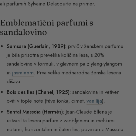
ali parfumih Sylvaine Delacourte na primer.
Emblematični parfumi s
sandalovino
Samsara (Guerlain, 1989):
prvič v ženskem parfumu
je bila prisotna prevelika količina lesa, s 20%
sandalovine v formuli, v glavnem pa z ylang-ylangom
in
jasminom
. Prva velika mednarodna ženska lesena
dišava.
Bois des Iles (Chanel, 1925):
sandalovina in vetiver
oviti v tople note (fève tonka, cimet,
vanilija
).
Santal Massoïa (Hermès):
Jean-Claude Ellena je
ustvaril ta leseni parfum z zaobljenimi in mehkimi
notami, horizontalen in čuten les, povezan z Massoïa