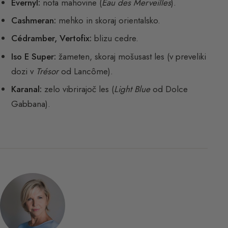
Évernyl:
nota mahovine (
Eau des Merveilles
).
Cashmeran:
mehko in skoraj orientalsko.
Cédramber, Vertofix:
blizu cedre.
Iso E Super:
žameten, skoraj mošusast les (v preveliki
dozi v
Trésor
od Lancôme).
Karanal:
zelo vibrirajoč les (
Light Blue
od Dolce
Gabbana).