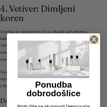
4. Vetiver: Dimljeni
koren
Guerlain je med prvimi, ki so izkazali čast vetiverju,
katerega koren daje zemeljsko, vlažno in dimljeno noto.
Vétiver
od Guerlain (1959) združuje to svežo leseno
noto s citrusovimi sadovi, fève tonka, muškatnim
oreščkom in tobačnim akordom.
Guerlain uporablja ekskluziviteto: indijski vetiver, ki ga je
razvil Thierry Wasser (zelo prisoten v
Guerlain Homme
Ponudba
L’Eau Boisée
).
dobrodošlice
Drugi izjemni vetiverji
Pridružite se skupnosti Delacourte