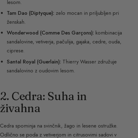
lesom.
Tam Dao (Diptyque):
zelo mocan in priljubljen pri
ženskah.
Wonderwood (Comme Des Garçons):
kombinacija
sandalovine, vetiverja, pačulija, gajaka, cedre, ouda,
ciprese.
Santal Royal (Guerlain):
Thierry Wasser združuje
sandalovino z oudovim lesom.
2. Cedra: Suha in
živahna
Cedra spominja na svinčnik, žago in lesene ostružke.
Odlično se poda z vetiverjom in citrusovimi sadovi v