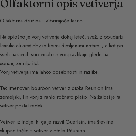
Olfaktorni opis vetiverja
Olfaktorna družina : Vibrirajoče lesno
Na splošno je vonj vetiverja dokaj leteč, svež, z poudarki
lešnika ali arašidov in finimi dimljenimi notami ; a kot pri
vseh naravnih surovinah se vonj razlikuje glede na
sonce, zemljo itd.
Vonj vetiverja ima lahko posebnosti in razlike.
Tak imenovan bourbon vetiver z otoka Réunion ima
zemeljski, fin vonj z rahlo rožnato platjo. Na žalost je ta
vetiver postal redek.
Vetiver iz Indije, ki ga je razvil Guerlain, ima številne
skupne točke z vetiver z otoka Réunion.