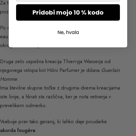
Za tiste, ki želijo zavohati noto vetiverja pri extreme, ne
pozabiti
Vétiver extrême
.
Pridobi mojo 10 % kodo
Po dveh opusih Guerlain Homme v eau de toilette in
Ne, hvala
eau de parfum, ki sta ju Thierry Wasser in jaz obdelali
okrog akorda Mojito.
Druga zelo uspešna kreacija Thierryja Wasserja od
njegovega vstopa kot Hišni Parfumer je dišava
Guerlain
Homme
.
Ima številne skupne točke z drugima dvema kreacijama
iste linije, a hkrati sta različna, ker je nota vetiverja v
prevelikem odmerku.
Vsebuje prav tako geranij, ki lahko daje poudarke
akorda fougère
.