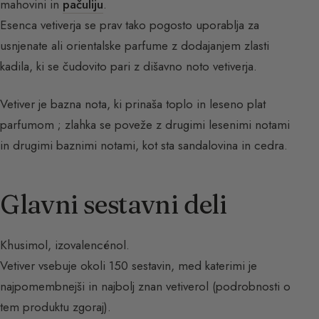
mahovini in
pačuliju
.
Esenca vetiverja se prav tako pogosto uporablja za
usnjenate ali orientalske parfume z dodajanjem zlasti
kadila, ki se čudovito pari z dišavno noto vetiverja.
Vetiver je bazna nota, ki prinaša toplo in leseno plat
parfumom ; zlahka se poveže z drugimi lesenimi notami
in drugimi baznimi notami, kot sta sandalovina in cedra.
Glavni sestavni deli
Khusimol, izovalencénol.
Vetiver vsebuje okoli 150 sestavin, med katerimi je
najpomembnejši in najbolj znan vetiverol (podrobnosti o
tem produktu zgoraj).