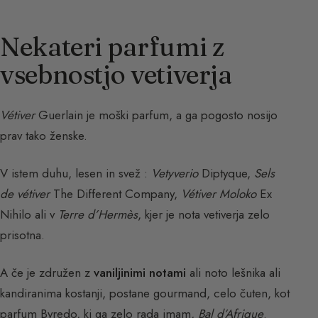
Nekateri parfumi z
vsebnostjo vetiverja
Vétiver
Guerlain je moški parfum, a ga pogosto nosijo
prav tako ženske.
V istem duhu, lesen in svež :
Vetyverio
Diptyque,
Sels
de vétiver
The Different Company,
Vétiver Moloko
Ex
Nihilo ali v
Terre d’Hermès
, kjer je nota vetiverja zelo
prisotna.
A če je združen z
vaniljinimi notami
ali noto lešnika ali
kandiranima kostanji, postane gourmand, celo čuten, kot
parfum Byredo, ki ga zelo rada imam,
Bal d’Afrique
.