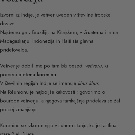
Izvorni iz Indije, je vetiver uveden v številne tropske
države.
Najdemo ga v Braziliji, na Kitajskem, v Guatemali in na
Madagaskarju. Indonezija in Haiti sta glavna
pridelovalca.
Vetiver je dobil ime po tamilski besedi
vetiveru
, ki
pomeni
pletena korenina
.
V številnih regijah Indije se imenuje
khus khus
.
Na Réunionu je najboljše kakovosti ; govorimo o
bourbon vetiverju, a njegova tamkajšnja pridelava se žal
precej zmanjšuje.
Korenine se izkoreninjijo v suhem stanju, ko je rastlina
stara 2 ali 3 leta.