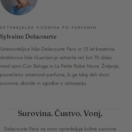
USTVARJALKA VODNIKA PO PARFUMIH
Sylvaine Delacourte
Ustanoviteljica hiše Delacourte Paris in 15 let kreativna
direktorica hiše Guerlain je ustvarila več kot 70 dišav,
med njimi Cuir Beluga in La Petite Robe Noire. Življenje,
posvečeno umetnosti parfuma, ki ga tukaj deli skozi
surovine, akorde in zgodbe o ustvarjanju.
Surovina. Čustvo. Vonj.
Delacourte Paris
na novo opredeljuje kultne surovine