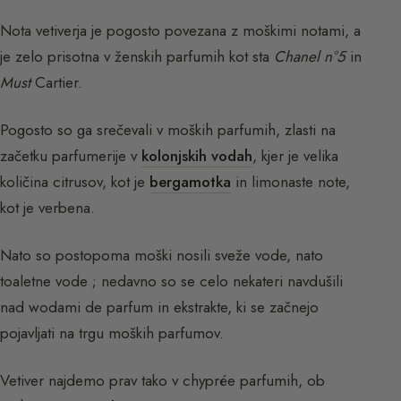
Nota vetiverja je pogosto povezana z moškimi notami, a
je zelo prisotna v ženskih parfumih kot sta
Chanel n°5
in
Must
Cartier.
Pogosto so ga srečevali v moških parfumih, zlasti na
začetku parfumerije v
kolonjskih vodah
, kjer je velika
količina citrusov, kot je
bergamotka
in limonaste note,
kot je verbena.
Nato so postopoma moški nosili sveže vode, nato
toaletne vode ; nedavno so se celo nekateri navdušili
nad wodami de parfum in ekstrakte, ki se začnejo
pojavljati na trgu moških parfumov.
Vetiver najdemo prav tako v chyprée parfumih, ob