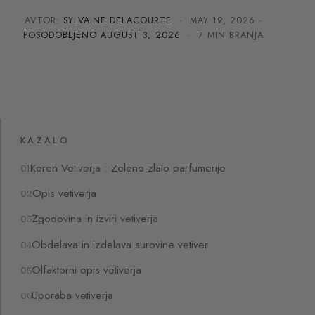
AVTOR:
SYLVAINE DELACOURTE
·
MAY 19, 2026
·
POSODOBLJENO
AUGUST 3, 2026
· 7 MIN BRANJA
KAZALO
Koren Vetiverja : Zeleno zlato parfumerije
Opis vetiverja
Zgodovina in izviri vetiverja
Obdelava in izdelava surovine vetiver
Olfaktorni opis vetiverja
Uporaba vetiverja