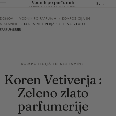
Vodnik po parfumih
SL
AVTORICA SYLVAINE DELACOURTE
DOMOV
›
VODNIK PO PARFUMIH
›
KOMPOZICIJA IN
SESTAVINE
›
KOREN VETIVERJA : ZELENO ZLATO
PARFUMERIJE
KOMPOZICIJA IN SESTAVINE
Koren Vetiverja :
Zeleno zlato
parfumerije