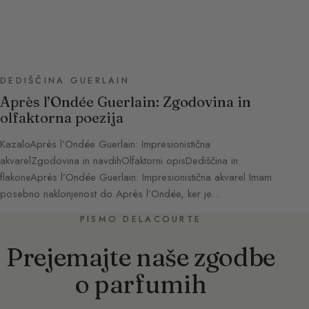
DEDIŠČINA GUERLAIN
Après l’Ondée Guerlain: Zgodovina in
olfaktorna poezija
KazaloAprès l’Ondée Guerlain: Impresionistična
akvarelZgodovina in navdihOlfaktorni opisDediščina in
flakoneAprès l’Ondée Guerlain: Impresionistična akvarel Imam
posebno naklonjenost do Après l’Ondée, ker je…
PISMO DELACOURTE
Prejemajte naše zgodbe
o parfumih