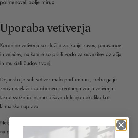
poimenovali »olje miru«.
Uporaba vetiverja
Korenine vetiverja so služile za tkanje zaves, paravaнов
in vejačev, na katere so pršili vodo za osvežitev ozračja
in mu dali čudovit vonj.
Dejansko je suh vetiver malo parfumiran ; treba ga je
znova navlažiti za obnovo prvotnega vonja vetiverja ;
takrat sveže in lesene dišave delujejo nekoliko kot
klimatska naprava.
Nekaj kapljic eteričnega olja, kapljenih v posodo, lahko
na primer osvežijo notranjost avtomobila in ga prijetno