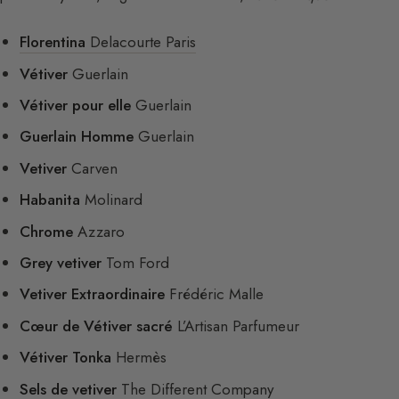
Florentina
Delacourte Paris
Vétiver
Guerlain
Vétiver pour elle
Guerlain
Guerlain Homme
Guerlain
Vetiver
Carven
Habanita
Molinard
Chrome
Azzaro
Grey vetiver
Tom Ford
Vetiver Extraordinaire
Frédéric Malle
Cœur de Vétiver sacré
L’Artisan Parfumeur
Vétiver Tonka
Hermès
Sels de vetiver
The Different Company