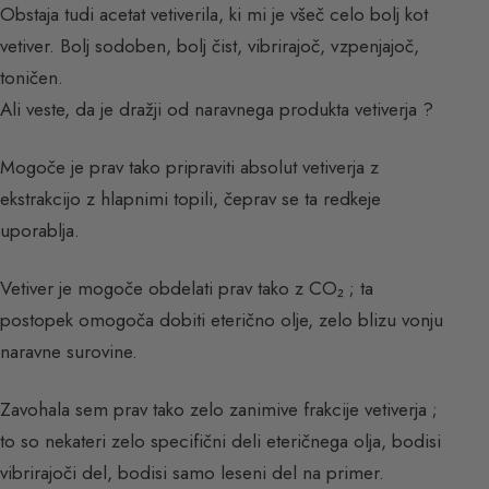
Obstaja tudi acetat vetiverilа, ki mi je všeč celo bolj kot
vetiver. Bolj sodoben, bolj čist, vibrirajoč, vzpenjajoč,
toničen.
Ali veste, da je dražji od naravnega produkta vetiverja ?
Mogoče je prav tako pripraviti absolut vetiverja z
ekstrakcijo z hlapnimi topili, čeprav se ta redkeje
uporablja.
Vetiver je mogoče obdelati prav tako z CO₂ ; ta
postopek omogoča dobiti eterično olje, zelo blizu vonju
naravne surovine.
Zavohala sem prav tako zelo zanimive frakcije vetiverja ;
to so nekateri zelo specifični deli eteričnega olja, bodisi
vibrirajoči del, bodisi samo leseni del na primer.