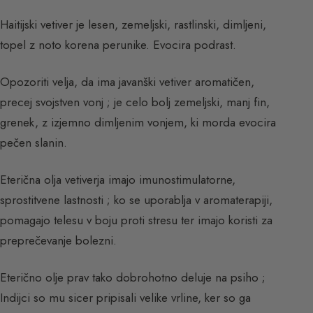
Haitijski vetiver je lesen, zemeljski, rastlinski, dimljeni,
topel z noto korena perunike. Evocira podrast.
Opozoriti velja, da ima javanški vetiver aromatičen,
precej svojstven vonj ; je celo bolj zemeljski, manj fin,
grenek, z izjemno dimljenim vonjem, ki morda evocira
pečen slanin.
Eterična olja vetiverja imajo imunostimulatorne,
sprostitvene lastnosti ; ko se uporablja v aromaterapiji,
pomagajo telesu v boju proti stresu ter imajo koristi za
preprečevanje bolezni.
Eterično olje prav tako dobrohotno deluje na psiho ;
Indijci so mu sicer pripisali velike vrline, ker so ga