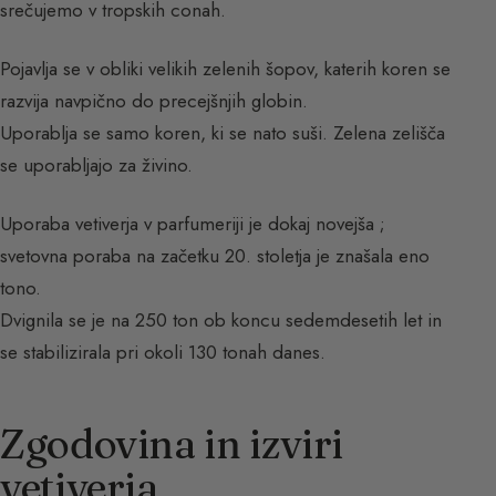
srečujemo v tropskih conah.
Pojavlja se v obliki velikih zelenih šopov, katerih koren se
razvija navpično do precejšnjih globin.
Uporablja se samo koren, ki se nato suši. Zelena zelišča
se uporabljajo za živino.
Uporaba vetiverja v parfumeriji je dokaj novejša ;
svetovna poraba na začetku 20. stoletja je znašala eno
tono.
Dvignila se je na 250 ton ob koncu sedemdesetih let in
se stabilizirala pri okoli 130 tonah danes.
Zgodovina in izviri
vetiverja