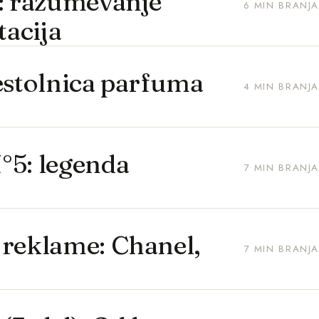
): razumevanje
6 MIN BRANJA
tacija
estolnica parfuma
4 MIN BRANJA
°5: legenda
7 MIN BRANJA
 reklame: Chanel,
7 MIN BRANJA