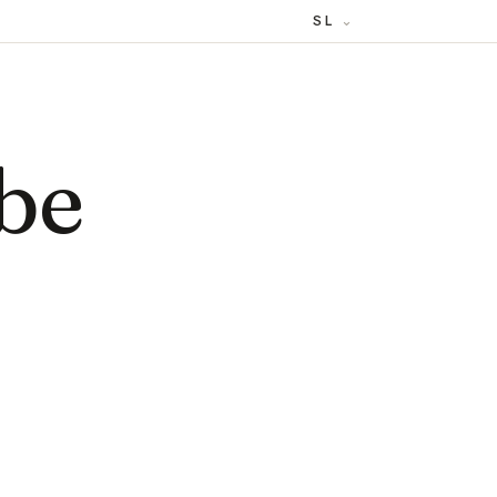
SL
be