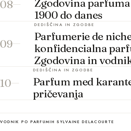
Zgodovina parfuma (3
08
1900 do danes
DEDIŠČINA IN ZGODBE
Parfumerie de niche
09
konfidencialna par
Zgodovina in vodni
DEDIŠČINA IN ZGODBE
Parfum med karante
10
pričevanja
VODNIK PO PARFUMIH SYLVAINE DELACOURTE