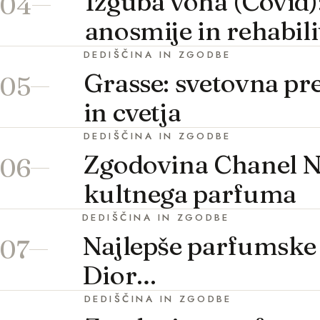
Izguba voha (Covid
04
anosmije in rehabili
DEDIŠČINA IN ZGODBE
Grasse: svetovna pr
05
in cvetja
DEDIŠČINA IN ZGODBE
Zgodovina Chanel N
06
kultnega parfuma
DEDIŠČINA IN ZGODBE
Najlepše parfumske
07
Dior…
DEDIŠČINA IN ZGODBE