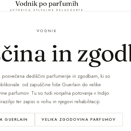
Vodnik po parfumih
AVTORICA SYLVAINE DELACOURTE
VODNIK
čina in zgod
, posvečena dediščini parfumerije in zgodbam, ki so
oblikovale: od zapuščine hiše Guerlain do velike
ne parfumov. Tu so tudi vonjalna potovanja v Indijo
Brazilijo ter zapisi o vohu in njegovi rehabilitaciji.
NA GUERLAIN
VELIKA ZGODOVINA PARFUMOV