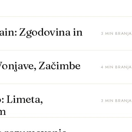
ain: Zgodovina in
3 MIN BRANJA
 Vonjave, Začimbe
4 MIN BRANJA
o: Limeta,
3 MIN BRANJA
um