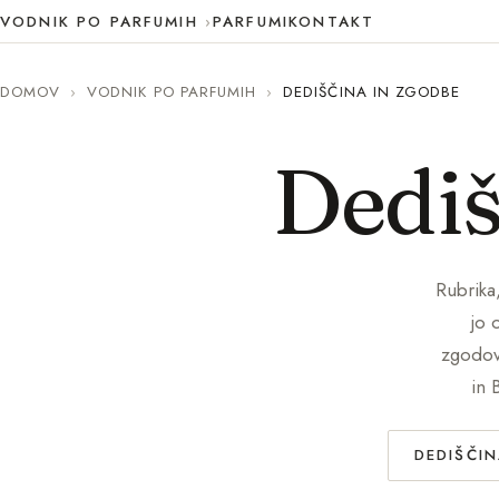
VODNIK PO PARFUMIH
PARFUMI
KONTAKT
DOMOV
›
VODNIK PO PARFUMIH
›
DEDIŠČINA IN ZGODBE
Dediš
Rubrika
jo 
zgodovi
in 
DEDIŠČI