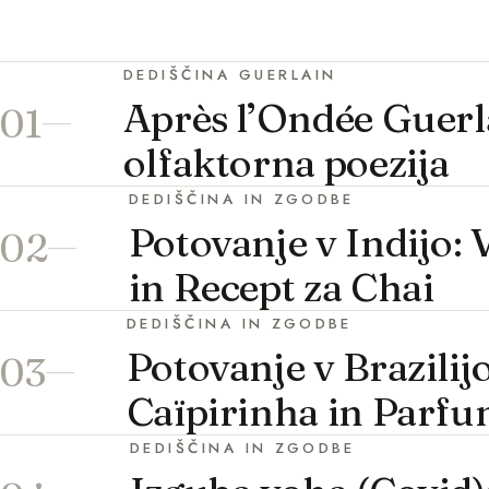
DEDIŠČINA GUERLAIN
Après l’Ondée Guerl
01
olfaktorna poezija
DEDIŠČINA IN ZGODBE
Potovanje v Indijo:
02
in Recept za Chai
DEDIŠČINA IN ZGODBE
Potovanje v Brazilij
03
Caïpirinha in Parf
DEDIŠČINA IN ZGODBE