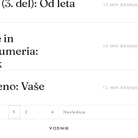
. del): Od leta
13 MIN BRANJA
 in
10 MIN BRANJA
fumeria:
k
no: Vaše
12 MIN BRANJA
1
2
…
4
Naslednje
VODNIK