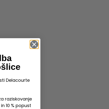
dba
šlice
sti Delacourte
a raziskovanje
in 10 % popust