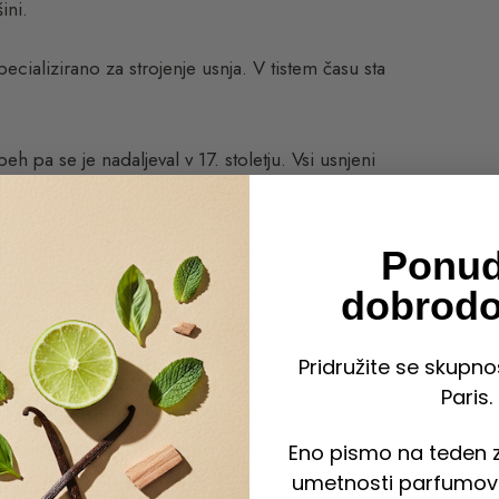
ini.
ializirano za strojenje usnja. V tistem času sta
h pa se je nadaljeval v 17. stoletju. Vsi usnjeni
 vonjavami, ker je bilo usnje slabo strojeno.
čo mastjo. Kraljevo dovoljenje, da se imenuje tako
Ponu
.
dobrodo
Pridružite se skupno
Paris.
arfumov in prispevala k vzponu Grassa, ki je postal
na jasmina, gojenega v okolici Grassa, znašala
Eno pismo na teden z
umetnosti parfumov 