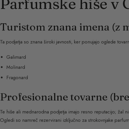
Parfumske hiše v 
Turistom znana imena (z m
Ta podjetja so znana široki javnosti, ker ponujajo oglede tovar
Galimard
Molinard
Fragonard
Profesionalne tovarne (bre
Te hiše ali mednarodna podjetja imajo resno reputacijo; žal ni
Ogledi so namreč rezervirani izključno za strokovnjake parfums