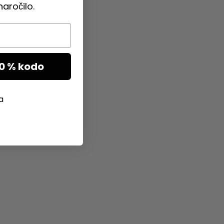
aročilo.
10 % kodo
a