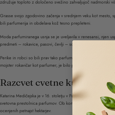
združuje toploto z določeno svežino zahvaljujoč nadmorski viš
Grasse svojo zgodovino začenja v srednjem veku kot mesto, spec
bili parfumerija in obdelava kož tesno prepleteni.
Moda parfumiranega usnja se je uveljavila v renesansi, njen uspe
predmeti – rokavice, pasovi, čevlji – so bili prežeti z groznimi
Perike in robci so bili prav tako parfumirani, namazani z diše
mojster rokavičar kot parfumer, je bilo podeljeno januarja 1614
Razcvet cvetne kulture
Katarina Medičejska je v 16. stoletju v Parizu sprožila modo p
svetovna prestolnica parfumov. Ob koncu 17. stoletja je površi
ocenjenih petnajst hektarjev.