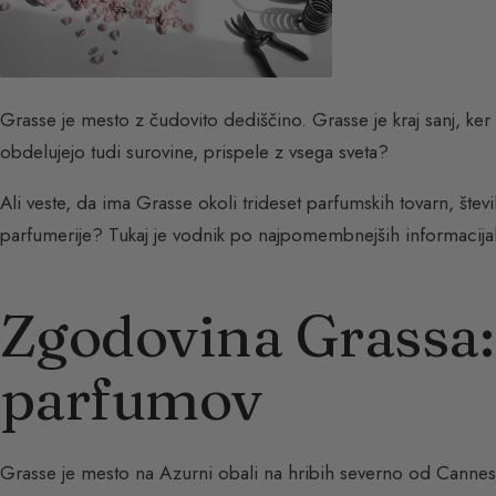
Grasse je mesto z čudovito dediščino. Grasse je kraj sanj, ker o
obdelujejo tudi surovine, prispele z vsega sveta?
Ali veste, da ima Grasse okoli trideset parfumskih tovarn, štev
parfumerije? Tukaj je vodnik po najpomembnejših informacij
Zgodovina Grassa: 
parfumov
Grasse je mesto na Azurni obali na hribih severno od Cannesa