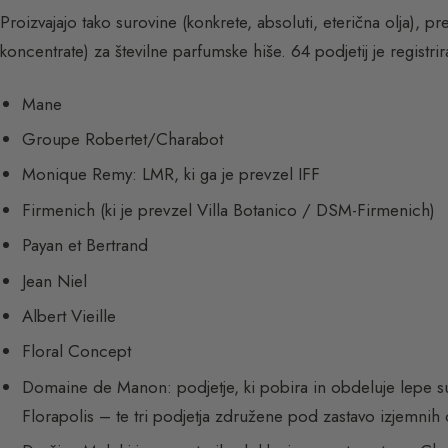
Proizvajajo tako surovine (konkrete, absoluti, eterična olja)
koncentrate) za številne parfumske hiše. 64 podjetij je regist
Mane
Groupe Robertet/Charabot
Monique Remy: LMR, ki ga je prevzel IFF
Firmenich (ki je prevzel Villa Botanico / DSM-Firmenich)
Payan et Bertrand
Jean Niel
Albert Vieille
Floral Concept
Domaine de Manon: podjetje, ki pobira in obdeluje lepe sur
Florapolis – te tri podjetja združene pod zastavo izjemnih 