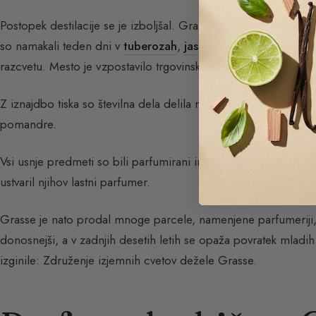
Postopek destilacije se je izboljšal. Grasse se je specializiral
so namakali teden dni v
tuberozah
,
jasminu
ali
pomarančnem
razcvetu. Mesto je vzpostavilo trgovinske stike z Genovo in Šp
Z iznajdbo tiska so številna dela delila recepte za cvetne vod
pomandre.
Vsi usnje predmeti so bili parfumirani in vsaka plemiška družina
ustvaril njihov lastni parfumer.
Grasse je nato prodal mnoge parcele, namenjene parfumeriji, v
donosnejši, a v zadnjih desetih letih se opaža povratek mladih p
izginile: Združenje izjemnih cvetov dežele Grasse.