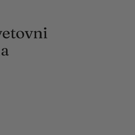
vetovni
ma