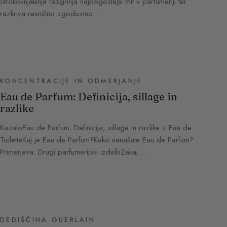
Strokovnjakinja razgrinja najpogostejši mit v parfumeriji ter
razkriva resnično zgodovino…
KONCENTRACIJE IN ODMERJANJE
Eau de Parfum: Definicija, sillage in
razlike
KazaloEau de Parfum: Definicija, sillage in razlike z Eau de
ToiletteKaj je Eau de Parfum?Kako nanašate Eau de Parfum?
Primerjava: Drugi parfumerijski izdelkiZakaj…
DEDIŠČINA GUERLAIN