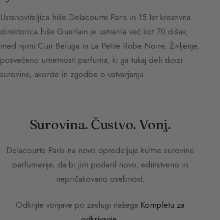
Ustanoviteljica hiše Delacourte Paris in 15 let kreativna
direktorica hiše Guerlain je ustvarila več kot 70 dišav,
med njimi Cuir Beluga in La Petite Robe Noire. Življenje,
posvečeno umetnosti parfuma, ki ga tukaj deli skozi
surovine, akorde in zgodbe o ustvarjanju.
Surovina. Čustvo. Vonj.
Delacourte Paris
na novo opredeljuje kultne surovine
parfumerije, da bi jim podaril novo, edinstveno in
nepričakovano osebnost.
Odkrijte vonjave po zaslugi našega
Kompletu za
odkrivanje
.