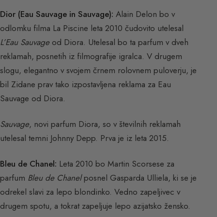
Dior (Eau Sauvage in Sauvage):
Alain Delon bo v
odlomku filma La Piscine leta 2010 čudovito utelesal
L’Eau Sauvage
od Diora. Utelesal bo ta parfum v dveh
reklamah, posnetih iz filmografije igralca. V drugem
slogu, elegantno v svojem črnem rolovnem puloverju, je
bil Zidane prav tako izpostavljena reklama za Eau
Sauvage od Diora.
Sauvage
, novi parfum Diora, so v številnih reklamah
utelesal temni Johnny Depp. Prva je iz leta 2015.
Bleu de Chanel:
Leta 2010 bo Martin Scorsese za
parfum
Bleu de Chanel
posnel Gasparda Ulliela, ki se je
odrekel slavi za lepo blondinko. Vedno zapeljivec v
drugem spotu, a tokrat zapeljuje lepo azijatsko žensko.