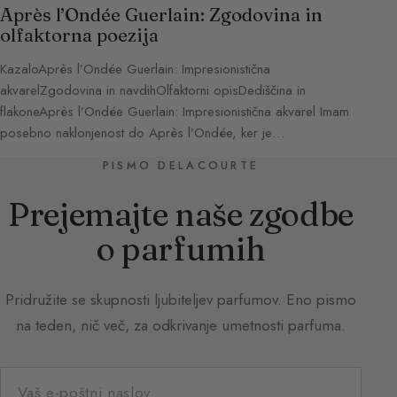
Après l’Ondée Guerlain: Zgodovina in
olfaktorna poezija
KazaloAprès l’Ondée Guerlain: Impresionistična
akvarelZgodovina in navdihOlfaktorni opisDediščina in
flakoneAprès l’Ondée Guerlain: Impresionistična akvarel Imam
posebno naklonjenost do Après l’Ondée, ker je…
PISMO DELACOURTE
Prejemajte naše zgodbe
o parfumih
Pridružite se skupnosti ljubiteljev parfumov. Eno pismo
na teden, nič več, za odkrivanje umetnosti parfuma.