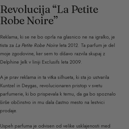
Revolucija “La Petite
Robe Noire”
Reklama, ki se ne bo oprla na glasnico ne na igralko, je
tista za
La Petite Robe Noire
leta 2012. Ta parfum je del
moje zgodovine, ker sem to dišavo razvila skupaj z
Delphine Jelk v liniji Exclusifs leta 2009.
A je prav reklama in ta vitka silhueta, ki sta jo ustvarila
Kuntzel in Deygas, revolucionaren pristop v svetu
parfumerie, ki bo prispevala k temu, da ga bo spoznalo
širše občinstvo in mu dala častno mesto na lestvici
prodaje.
Uspeh parfuma je odvisen od velike usklajenosti med