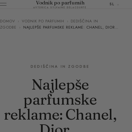
Vodnik po parfumih
SL
AVTORICA SYLVAINE DELACOURTE
DOMOV
›
VODNIK PO PARFUMIH
›
DEDIŠČINA IN
ZGODBE
›
NAJLEPŠE PARFUMSKE REKLAME: CHANEL, DIOR…
DEDIŠČINA IN ZGODBE
Najlepše
parfumske
reklame: Chanel,
Dior…