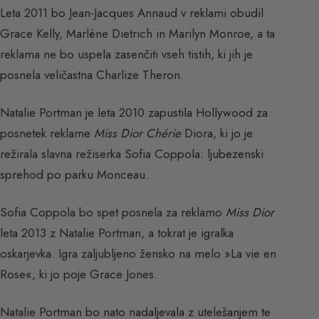
Leta 2011 bo Jean-Jacques Annaud v reklami obudil
Grace Kelly, Marlène Dietrich in Marilyn Monroe, a ta
reklama ne bo uspela zasenčiti vseh tistih, ki jih je
posnela veličastna Charlize Theron.
Natalie Portman je leta 2010 zapustila Hollywood za
posnetek reklame
Miss Dior Chérie
Diora, ki jo je
režirala slavna režiserka Sofia Coppola: ljubezenski
sprehod po parku Monceau.
Sofia Coppola bo spet posnela za reklamo
Miss Dior
leta 2013 z Natalie Portman, a tokrat je igralka
oskarjevka. Igra zaljubljeno žensko na melo »La vie en
Rose«, ki jo poje Grace Jones.
Natalie Portman bo nato nadaljevala z utelešanjem te