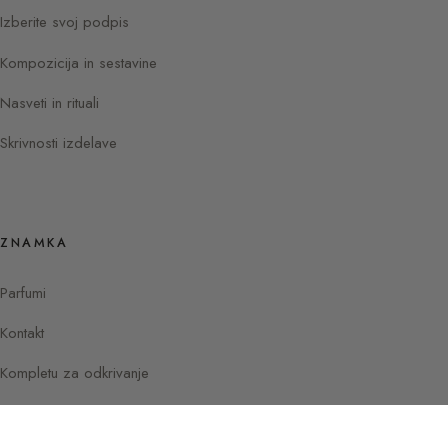
Izberite svoj podpis
Kompozicija in sestavine
Nasveti in rituali
Skrivnosti izdelave
ZNAMKA
Parfumi
Kontakt
Kompletu za odkrivanje
Instagram