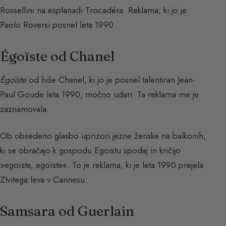
Rossellini na esplanadi Trocadéra. Reklama, ki jo je
Paolo Roversi posnel leta 1990.
Égoïste od Chanel
Égoïste
od hiše Chanel, ki jo je posnel talentiran Jean-
Paul Goude leta 1990, močno udari. Ta reklama me je
zaznamovala.
Ob obsedeno glasbo uprizori jezne ženske na balkonih,
ki se obračajo k gospodu Egoistu spodaj in kričijo
»egoïste, egoïste«. To je reklama, ki je leta 1990 prejela
Zlvitega leva v Cannesu.
Samsara od Guerlain