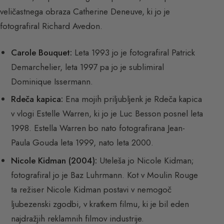
veličastnega obraza Catherine Deneuve, ki jo je
fotografiral Richard Avedon.
Carole Bouquet:
Leta 1993 jo je fotografiral Patrick
Demarchelier, leta 1997 pa jo je sublimiral
Dominique Issermann.
Rdeča kapica:
Ena mojih priljubljenk je Rdeča kapica
v vlogi Estelle Warren, ki jo je Luc Besson posnel leta
1998. Estella Warren bo nato fotografirana Jean-
Paula Gouda leta 1999, nato leta 2000.
Nicole Kidman (2004):
Uteleša jo Nicole Kidman;
fotografiral jo je Baz Luhrmann. Kot v Moulin Rouge
ta režiser Nicole Kidman postavi v nemogoč
ljubezenski zgodbi, v kratkem filmu, ki je bil eden
najdražjih reklamnih filmov industrije.