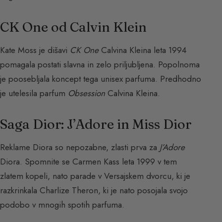
CK One od Calvin Klein
Kate Moss je dišavi
CK One
Calvina Kleina leta 1994
pomagala postati slavna in zelo priljubljena. Popolnoma
je poosebljala koncept tega unisex parfuma. Predhodno
je utelesila parfum
Obsession
Calvina Kleina.
Saga Dior: J’Adore in Miss Dior
Reklame Diora so nepozabne, zlasti prva za
J’Adore
Diora. Spomnite se Carmen Kass leta 1999 v tem
zlatem kopeli, nato parade v Versajskem dvorcu, ki je
razkrinkala Charlize Theron, ki je nato posojala svojo
podobo v mnogih spotih parfuma.