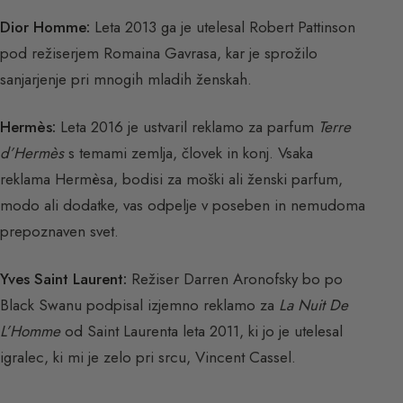
Dior Homme:
Leta 2013 ga je utelesal Robert Pattinson
pod režiserjem Romaina Gavrasa, kar je sprožilo
sanjarjenje pri mnogih mladih ženskah.
Hermès:
Leta 2016 je ustvaril reklamo za parfum
Terre
d’Hermès
s temami zemlja, človek in konj. Vsaka
reklama Hermèsa, bodisi za moški ali ženski parfum,
modo ali dodatke, vas odpelje v poseben in nemudoma
prepoznaven svet.
Yves Saint Laurent:
Režiser Darren Aronofsky bo po
Black Swanu podpisal izjemno reklamo za
La Nuit De
L’Homme
od Saint Laurenta leta 2011, ki jo je utelesal
igralec, ki mi je zelo pri srcu, Vincent Cassel.