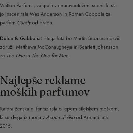
Vuitton Parfums, zaigrala v neuravnoteženi sceni, ki sta
jo inscenirala Wes Anderson in Roman Coppola za
parfum
Candy
od Prada.
Dolce & Gabbana:
Istega leta bo Martin Scorsese prvič
združil Matthewa McConaugheyja in Scarlett Johansson
za
The One
in
The One for Men
.
Najlepše reklame
moških parfumov
Katera ženska ni fantazirala o lepem atletskem moškem,
ki se dviga iz morja v
Acqua di Gio
od Armani leta
2015.