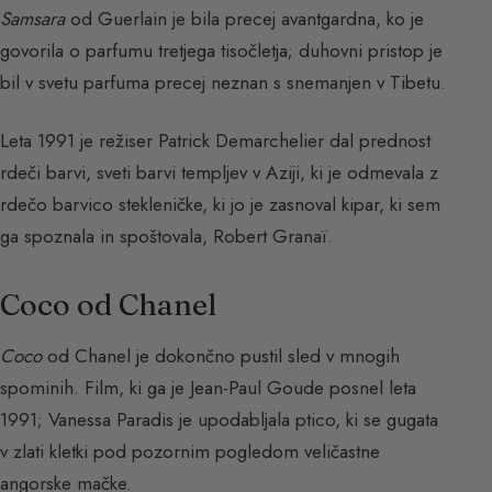
Samsara
od Guerlain je bila precej avantgardna, ko je
govorila o parfumu tretjega tisočletja; duhovni pristop je
bil v svetu parfuma precej neznan s snemanjen v Tibetu.
Leta 1991 je režiser Patrick Demarchelier dal prednost
rdeči barvi, sveti barvi templjev v Aziji, ki je odmevala z
rdečo barvico stekleničke, ki jo je zasnoval kipar, ki sem
ga spoznala in spoštovala, Robert Granaï.
Coco od Chanel
Coco
od Chanel je dokončno pustil sled v mnogih
spominih. Film, ki ga je Jean-Paul Goude posnel leta
1991; Vanessa Paradis je upodabljala ptico, ki se gugata
v zlati kletki pod pozornim pogledom veličastne
angorske mačke.