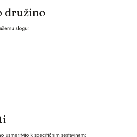
o družino
 vašemu slogu:
ti
o usmeritvijo k specifičnim sestavinam: