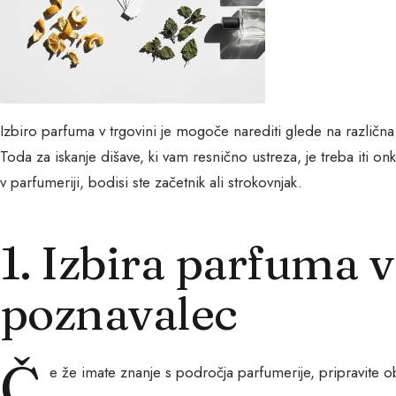
Izbiro parfuma v trgovini je mogoče narediti glede na različna
Toda za iskanje dišave, ki vam resnično ustreza, je treba iti on
v parfumeriji, bodisi ste začetnik ali strokovnjak.
1. Izbira parfuma v 
poznavalec
Č
e že imate znanje s področja parfumerije, pripravite obis