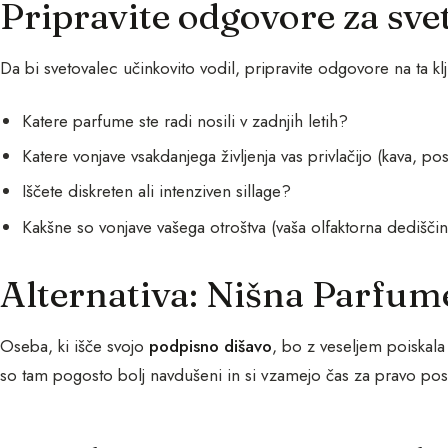
Pripravite odgovore za sve
Da bi svetovalec učinkovito vodil, pripravite odgovore na ta kl
Katere parfume ste radi nosili v zadnjih letih?
Katere vonjave vsakdanjega življenja vas privlačijo (kava, pos
Iščete diskreten ali intenziven sillage?
Kakšne so vonjave vašega otroštva (vaša olfaktorna dedišči
Alternativa: Nišna Parfum
Oseba, ki išče svojo
podpisno dišavo
, bo z veseljem poiskal
so tam pogosto bolj navdušeni in si vzamejo čas za pravo posv