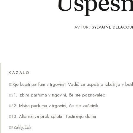
Uspešn
AVTOR:
SYLVAINE DELACOU
KAZALO
Kje kupiti parfum v trgovini? Vodič za uspešno izkušnjo v buti
1. Izbira parfuma v trgovini, če ste poznavalec
2. Izbira parfuma v trgovini, če ste začetnik
3. Alternativa prek spleta: Testiranje doma
Zaključek