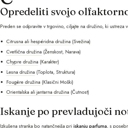
Opredeliti svojo olfaktorn
Preden se odpravite v trgovino, ciljajte na družino, ki ustreza
Citrusna ali hespéridna družina
(Svežina)
Cvetlična družina
(Ženskost, Narava)
Chypre družina
(Karakter)
Lesna družina
(Toplota, Struktura)
Fougère družina
(Klasični Moški)
Orientalska ali jantarna družina
(Čutnost)
Iskanje po prevladujoči no
Izkušena stranka bo natančnejša pri
iskanju parfuma
, s posebn