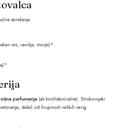
tovalca
jučna vprašanja:
ekan res, vanilija, morje)?
na)?
erija
a
nišne parfumerije
(ali konfidencialne). Strokovnjaki
etovanje, daleč od hrupnosti velikih verig.