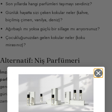
Son yıllarda hangi parfümleri taşımayı sevdiniz?
Günlük hayatta sizi çeken kokular neler (kahve,
biçilmiş çimen, vanilya, deniz)?
Ağırbaşlı mı yoksa güçlü bir sillage mı arıyorsunuz?
Çocukluğunuzdan gelen kokular neler (koku
mirasınız)?
Alternatif: Niş Parfümeri
İmza parfümünü
arayan biri,
niş
(ya da bağımsız)
parfümerilere
yönelmekte büyük fayda görür. Uzmanlar
genellikle daha tutkuludur ve büyük zincirlerin
gürültüsünden uzakta gerçek bir konsültasyon için
zaman ayırır.