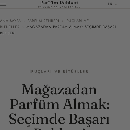
Parfüm Rehberi
TR
SYLVAINE DELACOURTE'TAN
ANA SAYFA
›
PARFÜM REHBERI
›
İPUÇLARI VE
RITÜELLER
›
MAĞAZADAN PARFÜM ALMAK: SEÇIMDE BAŞARI
REHBERI
İPUÇLARI VE RITÜELLER
Mağazadan
Parfüm Almak:
Seçimde Başarı