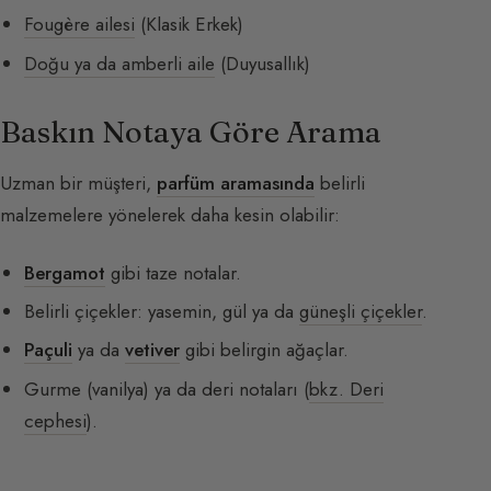
Fougère ailesi
(Klasik Erkek)
Doğu ya da amberli aile
(Duyusallık)
Baskın Notaya Göre Arama
Uzman bir müşteri,
parfüm aramasında
belirli
malzemelere yönelerek daha kesin olabilir:
Bergamot
gibi taze notalar.
Belirli çiçekler: yasemin, gül ya da
güneşli çiçekler
.
Paçuli
ya da
vetiver
gibi belirgin ağaçlar.
Gurme (vanilya) ya da deri notaları (
bkz. Deri
cephesi
).