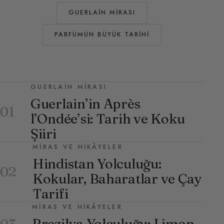
GUERLAIN MIRASI
PARFÜMÜN BÜYÜK TARIHI
GUERLAIN MIRASI
Guerlain’in Après
01
l’Ondée’si: Tarih ve Koku
Şiiri
MIRAS VE HIKÂYELER
Hindistan Yolculuğu:
02
Kokular, Baharatlar ve Çay
Tarifi
MIRAS VE HIKÂYELER
Brezilya Yolculuğu: Limon,