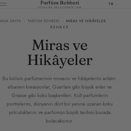
Parfüm Rehberi
TR
SYLVAINE DELACOURTE'TAN
ANA SAYFA
›
PARFÜM REHBERI
›
MIRAS VE HIKÂYELER
REHBER
Miras ve
Hikâyeler
Bu bölüm parfümerinin mirasını ve hikâyelerini anlatır:
efsanevi kreasyonlar, Guerlain gibi büyük evler ve
Grasse gibi koku başkentleri. Kült parfümlerin
portrelerini, dünyanın dört bir yanına uzanan koku
yolculuklarını ve parfümün büyük tarihini burada
bulacaksınız.