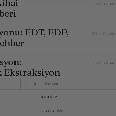
Nihai
5 DK OKUMA
beri
yonu: EDT, EDP,
5 DK OKUMA
Rehber
syon:
6 DK OKUMA
 Ekstraksiyon
1
2
Sonraki
REHBER
İmzanızı Seçin