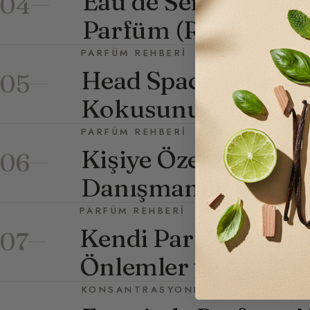
Eau de Senteur: Beb
04
Parfüm (Rehber)
PARFÜM REHBERI
Head Space Tekniği:
05
Kokusunu Yakalam
PARFÜM REHBERI
Kişiye Özel Parfüm: 
06
Danışmanlık ve Fiya
PARFÜM REHBERI
Kendi Parfümünüzü 
07
Önlemler ve Akordl
KONSANTRASYONLAR VE DOZAJ