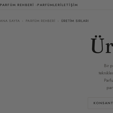
PARFÜM REHBERI
PARFÜMLER
İLETIŞIM
ANA SAYFA
›
PARFÜM REHBERI
›
ÜRETIM SIRLARI
Ür
Bir 
teknikle
Parfu
par
KONSANT