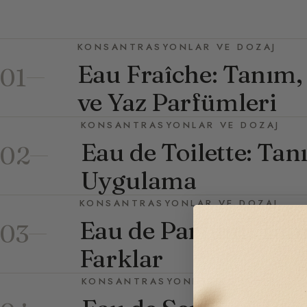
KONSANTRASYONLAR VE DOZAJ
Eau Fraîche: Tanım, 
01
ve Yaz Parfümleri
KONSANTRASYONLAR VE DOZAJ
Eau de Toilette: Tan
02
Uygulama
KONSANTRASYONLAR VE DOZAJ
Eau de Parfum: Tanı
03
Farklar
KONSANTRASYONLAR VE DOZAJ