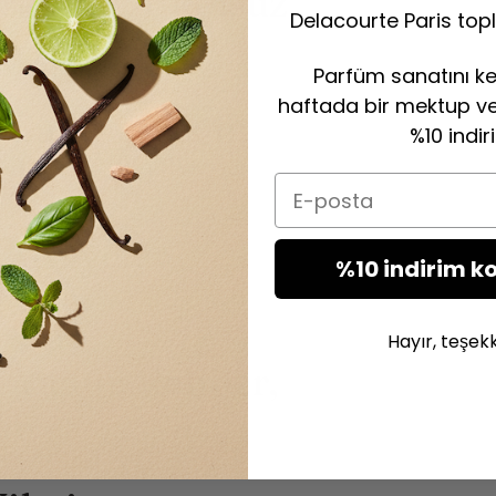
ek İçin Alkolsüz
4 DK OKUMA
Delacourte Paris topl
Parfüm sanatını ke
haftada bir mektup ve 
 Canlı Çiçeğin
%10 indir
6 DK OKUMA
ak
Email
Atölyeler,
10 DK OKUMA
%10 indirim k
tlar
Hayır, teşek
Yapın: Rehber,
4 DK OKUMA
ar