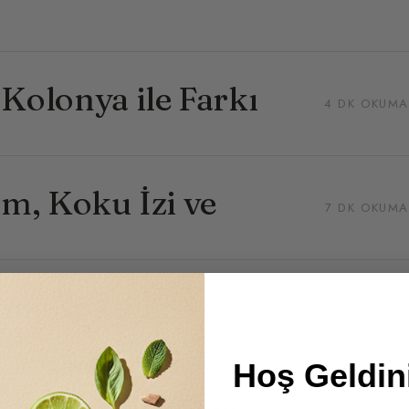
Kolonya ile Farkı
4 DK OKUMA
ım, Koku İzi ve
7 DK OKUMA
m, Koku İzi ve
5 DK OKUMA
Hoş Geldini