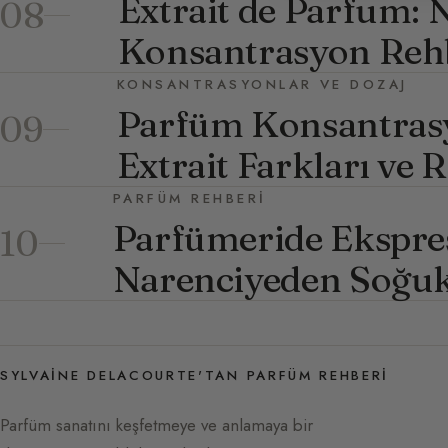
Extrait de Parfum: 
08
Konsantrasyon Reh
KONSANTRASYONLAR VE DOZAJ
Parfüm Konsantras
09
Extrait Farkları ve 
PARFÜM REHBERI
Parfümeride Ekspre
10
Narenciyeden Soğuk
SYLVAINE DELACOURTE'TAN PARFÜM REHBERI
Parfüm sanatını keşfetmeye ve anlamaya bir