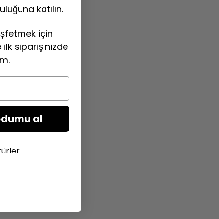
uluğuna katılın.
şfetmek için
ilk siparişinizde
im.
odumu al
kürler