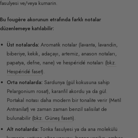
fasulyesi ve/veya kumarin.
Bu fougère akorunun etrafında farklı notalar
düzenlemeye katılabilir:
Üst notalarda:
Aromatik notalar (lavanta, lavandin,
biberiye, kekik, adaçayı, artemiz, anason notaları,
papatya, defne, nane) ve hespéridé notaları (
bkz.
Hespéridé faset
).
Orta notalarda:
Sardunya (gül kokusuna sahip
Pelargonium rosat), karanfil akordu ya da gül.
Portakal notası daha modern bir tonalite verir (Metil
Antranilat) ve zaman zaman benzil salisilat de
bulunabilir (
bkz. Güneş faseti
).
Alt notalarda:
Tonka fasulyesi ya da ana molekülü
kumarin, vetiver, ağaç yosunu, bazen vanilya, amber,