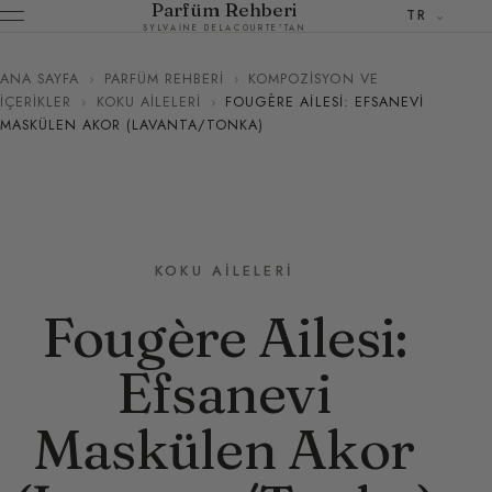
Parfüm Rehberi
TR
SYLVAINE DELACOURTE'TAN
ANA SAYFA
›
PARFÜM REHBERI
›
KOMPOZISYON VE
İÇERIKLER
›
KOKU AILELERI
›
FOUGÈRE AILESI: EFSANEVI
MASKÜLEN AKOR (LAVANTA/TONKA)
KOKU AILELERI
Fougère Ailesi:
Efsanevi
Maskülen Akor