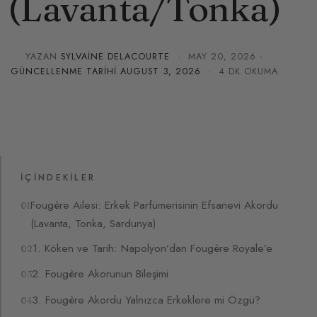
(Lavanta/Tonka)
YAZAN
SYLVAINE DELACOURTE
·
MAY 20, 2026
·
GÜNCELLENME TARIHI
AUGUST 3, 2026
· 4 DK OKUMA
İÇINDEKILER
Fougère Ailesi: Erkek Parfümerisinin Efsanevi Akordu
(Lavanta, Tonka, Sardunya)
1. Köken ve Tarih: Napolyon’dan Fougère Royale’e
2. Fougère Akorunun Bileşimi
3. Fougère Akordu Yalnızca Erkeklere mi Özgü?