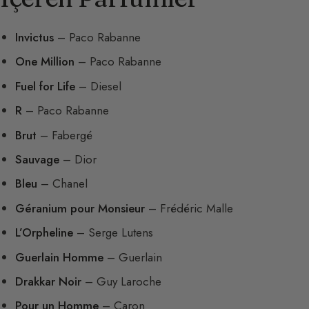
Invictus
– Paco Rabanne
One Million
– Paco Rabanne
Fuel for Life
– Diesel
R
– Paco Rabanne
Brut
– Fabergé
Sauvage
– Dior
Bleu
– Chanel
Géranium pour Monsieur
– Frédéric Malle
L’Orpheline
– Serge Lutens
Guerlain Homme
– Guerlain
Drakkar Noir
– Guy Laroche
Pour un Homme
– Caron