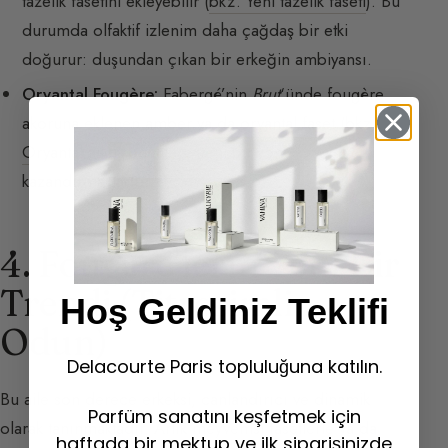
tazelik fasetini ekleyebilir (
bkz. Yeni tazelik faseti
). Bu
durumda olfaktif izlenim daha çağdaş bir etki
doğurur: duşundan çıkan bir erkeğin ambiyansı.
Oryantal Fougère:
Fabergé’nin
Brut
‘ünde fougère
akoruna eklenen amber ya da oryantal faset (
bkz.
Oryantal aile
), bu aileye yeni bir yön
kazandırmaktadır.
4. Fougère’lerin Yeni Bir
Trendi (Titreşimli
Hoş Geldiniz Teklifi
Odun)
Delacourte Paris topluluğuna katılın.
Bu aile son derece erkeksi, canlandırıcı ve dinamik
Parfüm sanatını keşfetmek için
olarak tanınmaktadır. Artık meyvemsi fasetlerle ya da
haftada bir mektup ve ilk siparişinizde