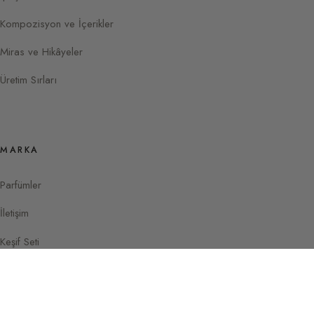
Kompozisyon ve İçerikler
Miras ve Hikâyeler
Üretim Sırları
MARKA
Parfümler
İletişim
Keşif Seti
Instagram
Facebook