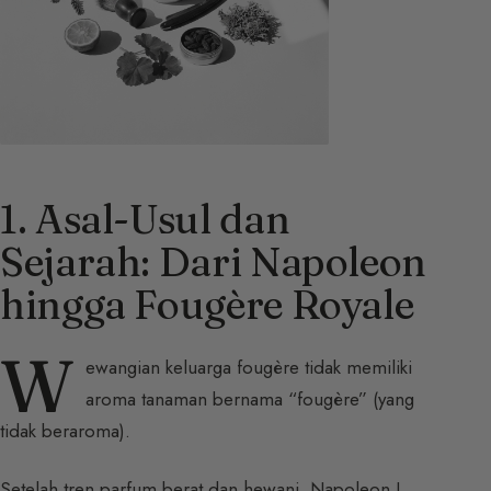
1. Asal-Usul dan
Sejarah: Dari Napoleon
hingga Fougère Royale
W
ewangian keluarga fougère tidak memiliki
aroma tanaman bernama “fougère” (yang
tidak beraroma).
Setelah tren parfum berat dan hewani, Napoleon I