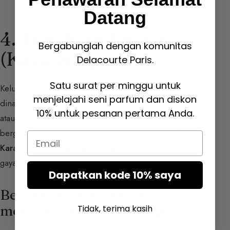
Datang
4. Tren baru fougère
Bergabunglah dengan komunitas
(Kayu bergetar)
Delacourte Paris.
Satu surat per minggu untuk
Keluarga ini dikenal sangat maskulin, menyegarkan, dan
menjelajahi seni parfum dan diskon
dinamis. Kini orkestras dilengkapi dengan facette buah
10% untuk pesanan pertama Anda.
atau nada kayu ambre atau nada kayu yang sangat
bergetar dan sangat kuat serta maskulin seperti
Z11
,
Email
Karanal
,
Ambrocénide
,
Limbanol
, atau nada dalam
gaya yang sama.
Dapatkan kode 10% saya
Beberapa parfum feminin yang
mengandung akord Fougère
Tidak, terima kasih