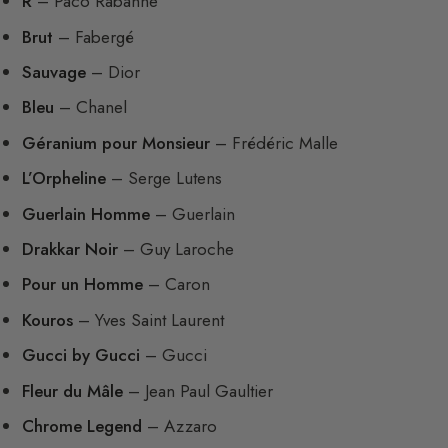
R
– Paco Rabanne
Brut
– Fabergé
Sauvage
– Dior
Bleu
– Chanel
Géranium pour Monsieur
– Frédéric Malle
L’Orpheline
– Serge Lutens
Guerlain Homme
– Guerlain
Drakkar Noir
– Guy Laroche
Pour un Homme
– Caron
Kouros
– Yves Saint Laurent
Gucci by Gucci
– Gucci
Fleur du Mâle
– Jean Paul Gaultier
Chrome Legend
– Azzaro