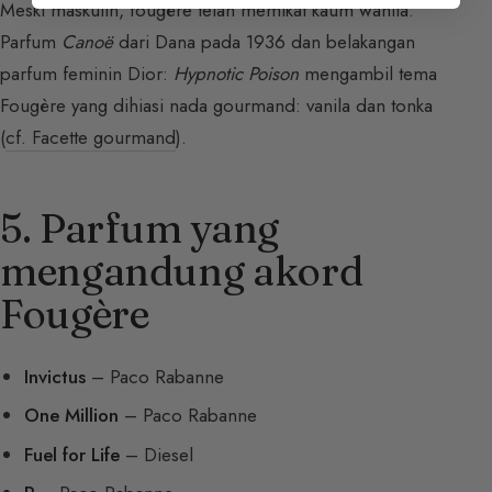
Meski maskulin, fougère telah memikat kaum wanita.
Parfum
Canoë
dari Dana pada 1936 dan belakangan
parfum feminin Dior:
Hypnotic Poison
mengambil tema
Fougère yang dihiasi nada gourmand: vanila dan tonka
(
cf. Facette gourmand
).
5. Parfum yang
mengandung akord
Fougère
Invictus
– Paco Rabanne
One Million
– Paco Rabanne
Fuel for Life
– Diesel