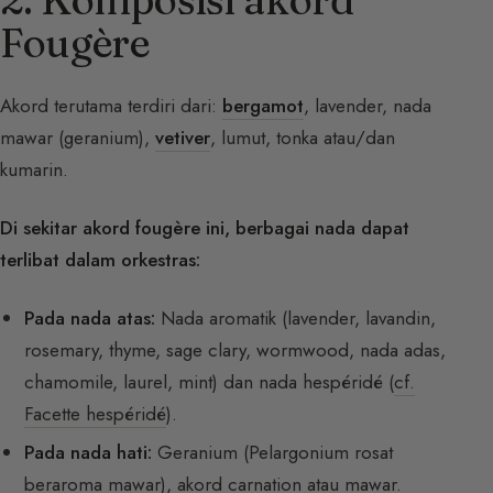
Fougère
Akord terutama terdiri dari:
bergamot
, lavender, nada
mawar (geranium),
vetiver
, lumut, tonka atau/dan
kumarin.
Di sekitar akord fougère ini, berbagai nada dapat
terlibat dalam orkestras:
Pada nada atas:
Nada aromatik (lavender, lavandin,
rosemary, thyme, sage clary, wormwood, nada adas,
chamomile, laurel, mint) dan nada hespéridé (
cf.
Facette hespéridé
).
Pada nada hati:
Geranium (Pelargonium rosat
beraroma mawar), akord carnation atau mawar.